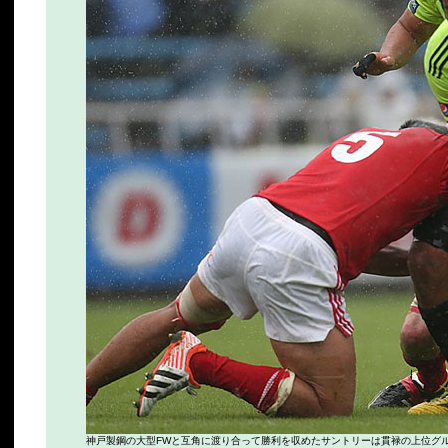
神戸製鋼の大型FWと互角に渡り合って勝利を収めたサントリーは貫禄の上位グ