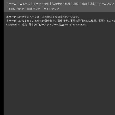
ホーム
ニュース
チケット情報
試合予定・結果
順位
成績
表彰
チームプロフ
お問い合わせ
関連リンク
サイトマップ
本サービスの全てのページは、著作権により保護されています。
本サービスに含まれている全ての著作物を、著作権者の事前の許可無しに複製、変更すること
Copyright © （財）日本ラグビーフットボール協会 All rights reserved.