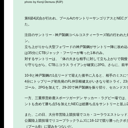
photo by Kenji Demura (RJP)
第6節4試合が行われ、プールAのサントリーサンゴリアスとNEC
た。
注目のサントリー - 神戸製鋼コベルコスティーラーズ戦の行われ
ン。
立ち上がりから大型フォワードの神戸製鋼がサントリー陣に攻め込
は35分にCTBジャック・フーリーが奪った1本のみ。
対するサントリーは、「体の大きな相手に対して立ち上がりで我慢
り守りながら、CTBニコラス ライアンが確実に2PG。さらに、前
10-9と神戸製鋼の1点リードで迎えた後半に入ると、相手のミス
4分にトップリーグ初先発のFL仲宗根健太がいきなり初トライ。23
ゴール、2PGを加えて、29-20で神戸製鋼を振り切り、セカンド
一方、三重県営鈴鹿スポーツガーデン サッカー・ラグビー場では、
ントも含めて勝ち点5を加えたNECは総勝ち点をサントリーと並ぶ
また、この日、大分市営陸上競技場でコカ・コーラウエストレッドス
公園陸上競技場でリコーブラックラムズに16-12で競り勝ったク
（プールB）に望みをつないだ。