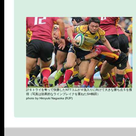
計６トライを奪って快勝したNTTコムが４強入りに向けて大きな勝ち点５を獲
得（写真は効果的なラインブレイクを重ねたSH鶴田）
photo by Hiroyuki Nagaoka (RJP)