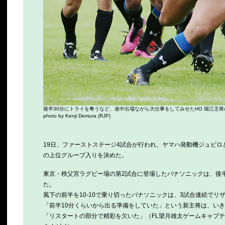
後半30分にトライを奪うなど、途中出場ながら大仕事をしてみせたHO 堀江主
photo by Kenji Demura (RJP)
19日、ファーストステージ4試合が行われ、ヤマハ発動機ジュビロ
の上位グループ入りを決めた。
東京・秩父宮ラグビー場の第2試合に登場したパナソニックは、後半
た。
風下の前半を10-10で乗り切ったパナソニックは、3試合連続で
「前半10分くらいから出る準備をしていた」という新主将は、い
「リスタートの部分で精彩を欠いた」（FL望月雄太ゲームキャプ