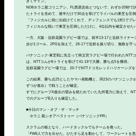
きくゲイン。
NO8ホラニ龍コリニアシ、FL西原忠佑とつないで、わずか20秒
たトライを含めて、後半だけで30点を挙げてライバルの東芝を圧
「フィジカルに前に出続けてくれて、ディフェンスでも1対1でプ
フィジカルな戦いで東芝を圧倒しただけに、4位以内を確定させた
一方、大阪・近鉄花園ラグビー場では、前半13-17と近鉄ライナー
歩が1ゴール、2PGを加えて、26-17で近鉄を振り切り、無敗を守
パナソニック-東芝戦に先立って秩父宮ラグビー場で行われたNTT
は、NTTコムが6トライを挙げて41-19で大勝。勝ち点5を獲得。
近鉄花園ラグビー場では、20-7でNTTドコモレッドハリケーン
この結果、勝ち点25としたヤマハ発動機と、同23のパナソニック
ずつが進出）で戦うことが確定。
すでにグループA進出の望みを絶たれていた九州電力に加えて、N
でのグループB入りも確定した。
■今日のマン・オブ・ザ・マッチ
ホラニ 龍シオアペラトゥー（パナソニックPR）
スクラムの核となり、ハードタックルでもチームを救った。
「FW8人で力を出せた。ひたすら足を動かして、ワークレートを