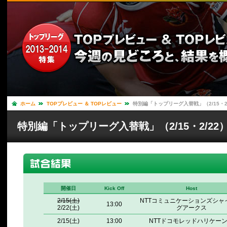
ホーム
TOPプレビュー ＆ TOPレビュー
特別編「トップリーグ入替戦」（2/15・2/
特別編「トップリーグ入替戦」（2/15・2/22
開催日
Kick Off
Host
2/15(土)
NTTコミュニケーションズシャ
13:00
2/22(土)
グアークス
2/15(土)
13:00
NTTドコモレッドハリケー