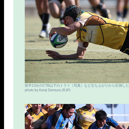
前半13分のCTB山下のトライ（写真）など立ち上がりから圧倒したN
photo by Kenji Demura (RJP)