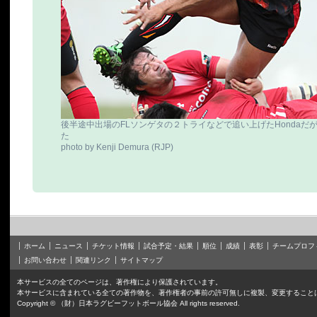
後半途中出場のFLソンゲタの２トライなどで追い上げたHondaだ
た
photo by Kenji Demura (RJP)
ホーム
ニュース
チケット情報
試合予定・結果
順位
成績
表彰
チームプロフ
お問い合わせ
関連リンク
サイトマップ
本サービスの全てのページは、著作権により保護されています。
本サービスに含まれている全ての著作物を、著作権者の事前の許可無しに複製、変更すること
Copyright © （財）日本ラグビーフットボール協会 All rights reserved.