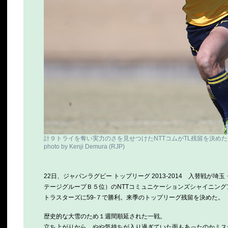
計９トライを奪い実力のさを見せつけたNTTコムがTL残留を決め
photo by Kenji Demura (RJP)
22日、ジャパンラグビー トップリーグ 2013-2014 入替戦
テージグループＢ５位）のNTTコミュニケーションズシャイニン
トラスターズに59-７で勝利。来季のトップリーグ残留を決めた。
歴史的な大雪のため１週間順延された一戦。
立ち上がりから、やや気持ちが入り過ぎていた面もあったのかミス