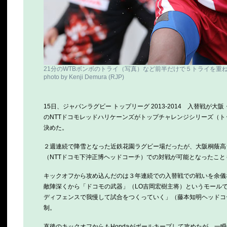
21分のWTBボンボのトライ（写真）など前半だけで５トライを重ねた
photo by Kenji Demura (RJP)
15日、ジャパンラグビー トップリーグ 2013-2014 入替戦
のNTTドコモレッドハリケーンズがトップチャレンジシリーズ（トップ
決めた。
２週連続で降雪となった近鉄花園ラグビー場だったが、大阪桐蔭高
（NTTドコモ下沖正博ヘッドコーチ）での対戦が可能となったこ
キックオフから攻め込んだのは３年連続での入替戦での戦いを余儀
敵陣深くから「ドコモの武器」（LO吉岡宏樹主将）というモール
ディフェンスで我慢して試合をつくっていく」（藤本知明ヘッドコー
制。
直後のキックオフからもHondaがボールキープして攻めたが、一