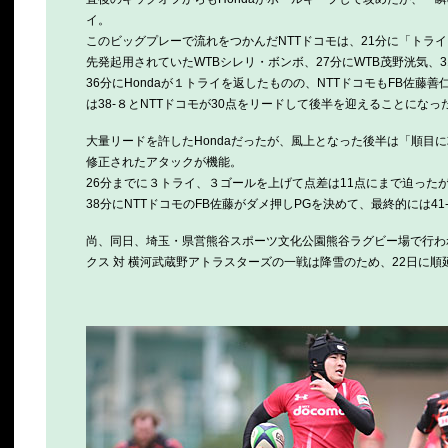
イ。
このビッグプレーで流れをつかんだNTTドコモは、21分に「トラ
先発起用されていたWTBシレリ・ボンボ、27分にWTB茂野洸気、
36分にHondaが１トライを返したものの、NTTドコモもFB佐藤
は38-８とNTTドコモが30点をリードして後半を迎えることになっ
大量リードを許したHondaだったが、風上となった後半は「順目
修正されたアタックが機能。
26分までに３トライ、３ゴールを上げて点差は11点にまで迫った
38分にNTTドコモのFB佐藤がダメ押しPGを決めて、最終的には4
尚、同日、埼玉・県営熊谷スポーツ文化公園熊谷ラグビー場で行わ
クス 対 横河武蔵野アトラスターズの一戦は降雪のため、22日に