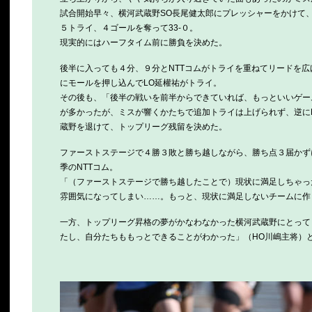
試合開始早々、横河武蔵野SO長尾健太郎にプレッシャーをかけて
５トライ、４ゴールを奪って33-０。
現実的にはハーフタイム前に勝負を決めた。
後半に入っても４分、９分とNTTコムがトライを重ねてリードを広
にモールを押し込んでLO延權祐がトライ。
その後も、「後半の戦いを前半からできていれば、もっといいゲー
が多かったが、ミスが響くかたちで追加トライは上げられず、逆にNT
蔵野を退けて、トップリーグ残留を決めた。
ファーストステージで４勝３敗と勝ち越しながら、勝ち点３届かず
季のNTTコム。
「（ファーストステージで勝ち越したことで）現状に満足しちゃっ
雰囲気になってしまい……。もっと、現状に満足しないチームに作
一方、トップリーグ昇格の夢がかなわなかった横河武蔵野にとって
たし、自分たちももっとできることがわかった」（HO川嶋主将）