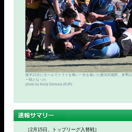
後半22分にモールでトライを奪い一矢を報いた横河武蔵野。来季
一戦となった
photo by Kenji Demura (RJP)
［2月15日、トップリーグ入替戦］