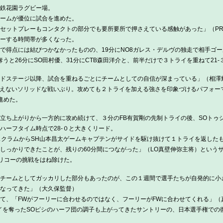
鉄花園ラグビー場。
ームが優位に試合を進めた。
セットプレーもコンタクトの部分でも要所要所で押さえている感触があった」（PR
ーする時間帯が多くなった。
で得点には結びつかなかったものの、19分にNO8ガレス・デルヴの独走で相手ゴ
うと26分にSO田村優、31分にCTB森田洋介と、前半だけで３トライを重ねて21-
ドステージ以降、試合を重ねるごとにチームとしての自信が深まっている」（相澤
与えないソリッドな戦いぶり。攻めても２トライを加える強さを印象づけるパフォーマン
進めた。
立ち上がりから一方的に攻め続けて、３分のFB有賀剛の先制トライの後、SOトゥ
ハーフタイム時点で28-０と大きくリード。
スクラムからSH山本昌太ゲームキャプテンがサイドを駆け抜けて１トライを返したも
しっかりできたことが、残りの60分間につながった」（LO真壁伸弥主将）という
でリコーの挑戦をはね除けた。
チームとしてガッカリした部分もあったのが、この１週間で選手たちが自発的に小
なってきた」（大久保監督）
て、「FWがフーリーに合わせるのではなく、フーリーがFWに合わせてくれる」（
イを奪ったSOピシのハーフ団の調子も上がってきたサントリーの、日本選手権での