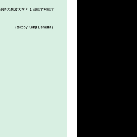
準優勝の筑波大学と１回戦で対戦す
（text by Kenji Demura）