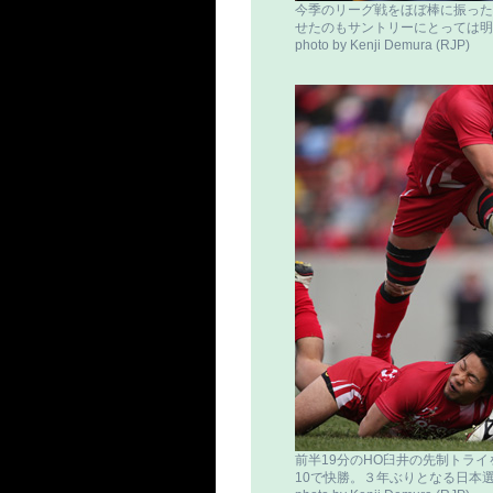
今季のリーグ戦をほぼ棒に振った
せたのもサントリーにとっては明
photo by Kenji Demura (RJP)
前半19分のHO臼井の先制トライ
10で快勝。３年ぶりとなる日本