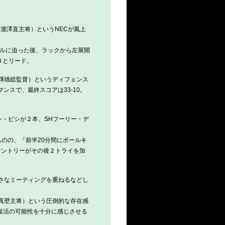
瀧澤直主将）というNECが風上
ールに迫った後、ラックから左展開
３とリード。
輝雄総監督）というディフェンス
スで、最終スコアは33-10。
シ・ピシが２本、SHフーリー・デ
のの、「前半20分間にボールキ
サントリーがその後２トライを加
さなミーティングを重ねるなどし
真壁主将）という圧倒的な存在感
復活の可能性を十分に感じさせる