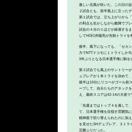
激しい北風が吹いた、この日の近
２試合とも、前半風上に立ったチ
第１試合では、立ち上がりから「
の利点も生かしながら敵陣でプレ
試合の４分の１ほどが経過するま
してHO臼井陽亮が先制トライを奪
後半、風下になっても、「セカン
力でNTTドコモに１トライしか
3年ぶりとなる日本選手権に駒を
第２試合でも風上のサントリーが
ュプレアが１本トライを決めて、
後半は10分にリコーがゴール前
ープして、自分たちのアタックを
え、最終スコアは42-14の大差
「先週まではトップ４を逃して、
て、日本選手権を目指す雰囲気に
精神面で切り替えられたのに加え
を見せたSHデュプレア、３トラ
完勝ぶりだった。