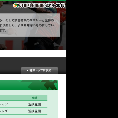
会場
ケッツ
近鉄花園
ラムズ
近鉄花園