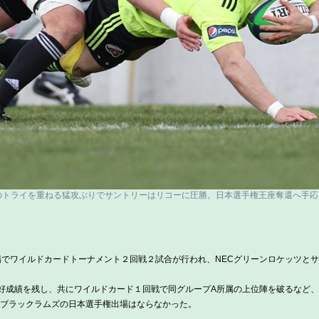
のトライを重ねる猛攻ぶりでサントリーはリコーに圧勝。日本選手権王座奪還へ手
場でワイルドカードトーナメント２回戦２試合が行われ、NECグリーンロケッツと
好成績を残し、共にワイルドカード１回戦で同グループA所属の上位陣を破るなど、
ブラックラムズの日本選手権出場はならなかった。