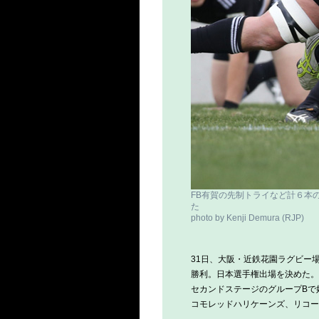
FB有賀の先制トライなど計６本
た
photo by Kenji Demura (RJP)
31日、大阪・近鉄花園ラグビー
勝利。日本選手権出場を決めた。
セカンドステージのグループBで
コモレッドハリケーンズ、リコー