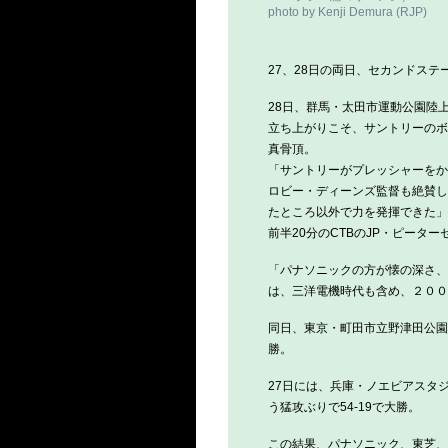
photo by Kenji Demura (RJP)
27、28日の両日、セカンドス
28日、群馬・太田市運動公園陸
立ち上がりこそ、サントリーのボ
真骨頂。
「サントリーがプレッシャーを
ロビー・ディーンズ監督も絶賛し
たところ以外で力を発揮できた」
前半20分のCTBのJP・ピータ
「パナソニックの方が懐の深さ、
は、三洋電機時代も含め、２００
同日、東京・町田市立野津田公園
勝。
27日には、兵庫・ノエビアスタ
う猛攻ぶりで54-19で大勝。
この結果、パナソニック、東芝、