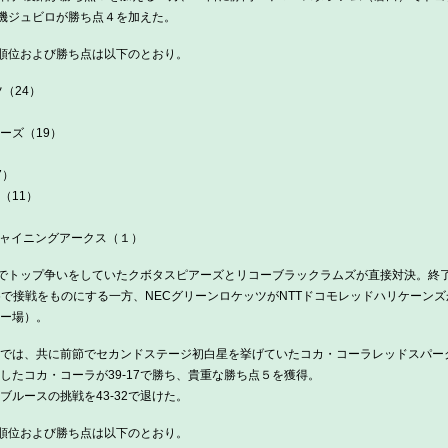
動機ジュビロが勝ち点４を加えた。
順位および勝ち点は以下のとおり。
（24）
）
ーズ（19）
）
7）
（11）
シャイニングアークス（１）
でトップ争いをしていたクボタスピアーズとリコーブラックラムズが直接対決。終了
26で接戦をものにする一方、NECグリーンロケッツがNTTドコモレッドハリケーンズ
ー場）。
では、共に前節でセカンドステージ初白星を挙げていたコカ・コーラレッドスパー
したコカ・コーラが39-17で勝ち、貴重な勝ち点５を獲得。
ルースの挑戦を43-32で退けた。
順位および勝ち点は以下のとおり。