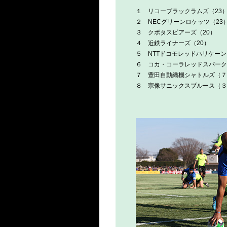
１ リコーブラックラムズ（23
２ NECグリーンロケッツ（23
３ クボタスピアーズ（20）
４ 近鉄ライナーズ（20）
５ NTTドコモレッドハリケーン
６ コカ・コーラレッドスパーク
７ 豊田自動織機シャトルズ（７
８ 宗像サニックスブルース（３