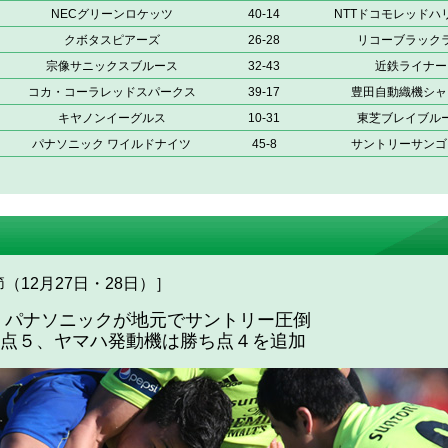
NECグリーンロケッツ
40-14
NTTドコモレッドハ
クボタスピアーズ
26-28
リコーブラック
宗像サニックスブルース
32-43
近鉄ライナー
コカ・コーラレッドスパークス
39-17
豊田自動織機シャ
キヤノンイーグルス
10-31
東芝ブレイブル
パナソニック ワイルドナイツ
45-8
サントリーサンゴ
（12月27日・28日）］
 パナソニックが地元でサントリー圧倒
点５、ヤマハ発動機は勝ち点４を追加