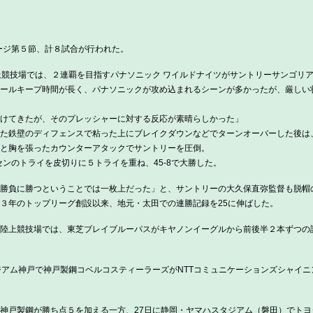
テージ第５節、計８試合が行われた。
上競技場では、２連覇を目指すパナソニック ワイルドナイツがサントリーサンゴリ
ールキープ時間が長く、パナソニックが攻め込まれるシーンが多かったが、厳しい
かけてきたが、そのプレッシャーに対する反応が素晴らしかった」
た鉄壁のディフェンスで粘った上にブレイクダウンなどでターンオーバーした後は
と胸を張ったカウンターアタックでサントリーを圧倒。
ーセンのトライを皮切りに５トライを重ね、45-8で大勝した。
勝負に勝つということでは一枚上だった」と、サントリーの大久保直弥監督も脱帽
３年のトップリーグ創設以来、地元・太田での連勝記録を25に伸ばした。
陸上競技場では、東芝ブレイブルーパスがキヤノンイーグルから前後半２本ずつの計４
ジアム神戸で神戸製鋼コベルコスティーラーズがNTTコミュニケーションズシャイ
神戸製鋼が勝ち点５を加える一方、27日に静岡・ヤマハスタジアム（磐田）でト