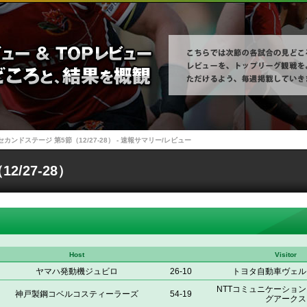
セカンドステージ 第5節（12/27-28） - 速報サマリー/レビュー
/27-28）
Host
Visitor
ヤマハ発動機ジュビロ
26-10
トヨタ自動車ヴェル
NTTコミュニケーショ
神戸製鋼コベルコスティーラーズ
54-19
グアークス