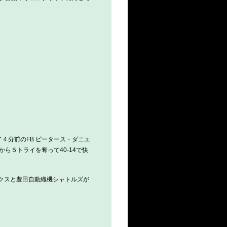
４分前のFB ピータース・ダニエ
から５トライを奪って40-14で快
クスと豊田自動織機シャトルズが