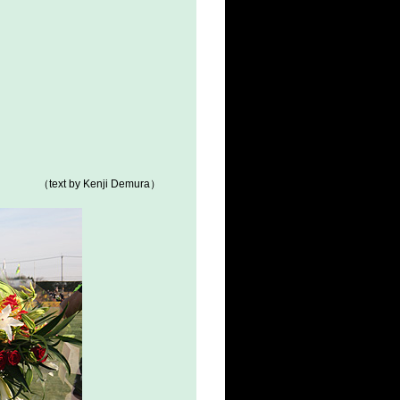
（text by Kenji Demura）