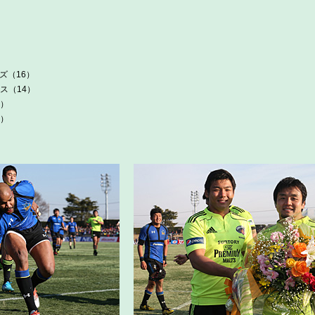
）
）
ズ（16）
ス（14）
）
）