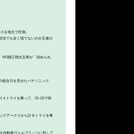
アスを地元で圧倒。
状況でも全く慌てないのが王者の
、HO堀江翔太主将が「決められ
の総合力を見せたパナソニック
トライを奪って、31-10で快
ニングアークスから計８トライを奪
ヨタ自動車ヴェルブリッツに対して