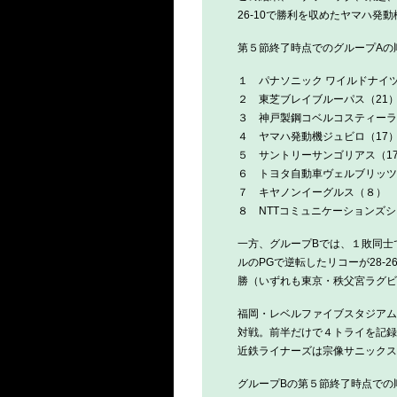
26-10で勝利を収めたヤマハ発
第５節終了時点でのグループAの
１ パナソニック ワイルドナイツ
２ 東芝ブレイブルーパス（21
３ 神戸製鋼コベルコスティーラ
４ ヤマハ発動機ジュビロ（17
５ サントリーサンゴリアス（1
６ トヨタ自動車ヴェルブリッツ
７ キヤノンイーグルス（８）
８ NTTコミュニケーションズ
一方、グループBでは、１敗同士
ルのPGで逆転したリコーが28-
勝（いずれも東京・秩父宮ラグビ
福岡・レベルファイブスタジアム
対戦。前半だけで４トライを記録
近鉄ライナーズは宗像サニックスブ
グループBの第５節終了時点での