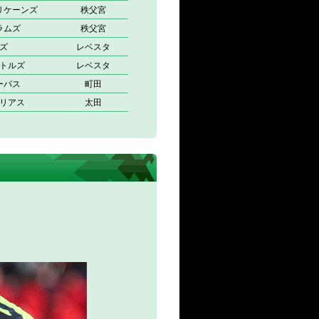
リケーンズ
秩父宮
ラムズ
秩父宮
ズ
レベスタ
トルズ
レベスタ
ーパス
町田
リアス
太田