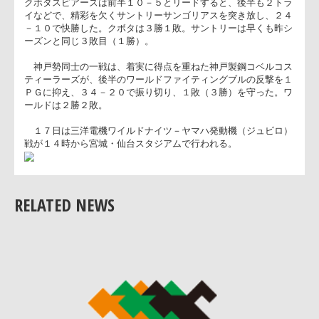
で主導権を握ると、３分にはモールを押し込んでフランカー渡
が右中間に押さえ（ゴール）、１２－１０と逆転した。さらに
２分にも、ラインアウトからフッカー塚越のトライに結びつけ
た。後半、ＮＥＣの得点は１ＰＧにとどまり、３勝１敗。
クボタスピアーズは前半１０－５とリードすると、後半も２ト
イなどで、精彩を欠くサントリーサンゴリアスを突き放し、２
－１０で快勝した。クボタは３勝１敗。サントリーは早くも昨
ーズンと同じ３敗目（１勝）。
神戸勢同士の一戦は、着実に得点を重ねた神戸製鋼コベルコ
ティーラーズが、後半のワールドファイティングブルの反撃を
ＰＧに抑え、３４－２０で振り切り、１敗（３勝）を守った。
ールドは２勝２敗。
RELATED NEWS
１７日は三洋電機ワイルドナイツ－ヤマハ発動機（ジュビロ
戦が１４時から宮城・仙台スタジアムで行われる。