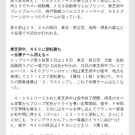
さらに得点を重ねて、粘る三洋電機をねじ伏せた。
第５節を終えて、クボタスピアーズが勝ち点１６で首位に立ち
同１５でヤマハ発動機、トヨタ自動車ヴェルブリッツ、東芝府
ブレイブルーパス、神戸製鋼コベルコスティーラーズ、ＮＥＣ
リーンロケッツの５チームが追っている。
第６節は２３、２４の両日、東京・秩父宮、福岡・博多の森な
４会場で６試合が行われる。
東芝府中、ＮＥＣに逆転勝ち
＝全勝チーム消える＝
トップリーグ第５節第１日は１６日、東京・秩父宮、大阪・近
花園両ラグビー場で計３試合が行われ、注目の東芝府中ブレイ
ルーパス－ＮＥＣグリーンロケッツ戦は東芝府中が後半、地力
発揮して１７－１３で逆転勝ち、３勝目（１敗）を挙げた。Ｎ
Ｃの開幕連勝は「３」でストップし、これで全勝チームはなく
った。
０－１０とリードされた東芝府中は前半終了間際、得意のモ
ル攻撃からプロップ笠井がトライを奪い反撃開始。後半、ＦＷ