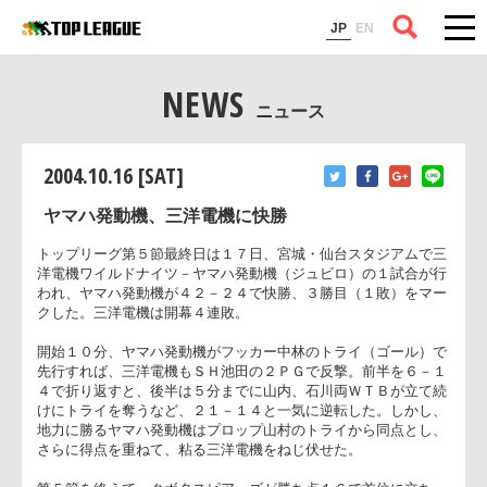
コラム
JP
EN
NEWS
ニュース
2004.10.16 [SAT]
ヤマハ発動機、三洋電機に快勝
トップリーグ第５節最終日は１７日、宮城・仙台スタジアムで
洋電機ワイルドナイツ－ヤマハ発動機（ジュビロ）の１試合が
われ、ヤマハ発動機が４２－２４で快勝、３勝目（１敗）をマ
クした。三洋電機は開幕４連敗。
開始１０分、ヤマハ発動機がフッカー中林のトライ（ゴール）
先行すれば、三洋電機もＳＨ池田の２ＰＧで反撃。前半を６－
４で折り返すと、後半は５分までに山内、石川両ＷＴＢが立て
けにトライを奪うなど、２１－１４と一気に逆転した。しかし
地力に勝るヤマハ発動機はプロップ山村のトライから同点とし