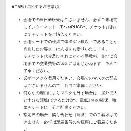
■ご観戦に関する注意事項
会場での当日券販売はございません。必ずご来場前
にインターネット（TicketRUGBY、チケットぴあ）
にてチケットをご購入ください。
会場ゲートでの検温で体温37.5度以上であることが
判明したお客さまは入場をお断りいたします。
※チケット代金及びそれにかかる手数料、並びに会
場までの交通費等の返金には応じかねます。予めご
了承ください。
必ずマスクを着用ください。会場でのマスクの配布
はございませんので、各自ご準備ください。
何らかの理由によりマスクを外す場合は、屋外で人
と十分な距離(できるだけ2m、最低1ｍ)の確保、咳
エチケットに十分ご配慮ください。
指定席の場合、隣り合わせ（連番）でのご着席はで
きません。必ず指定席番号のお座席にご着席くださ
い