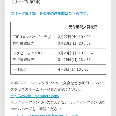
【リーグ戦 第7節】
◎リーグ戦７節 各会場の席割図はこちらです。
受付期間／発売日
JRFUメンバーズクラブ
3月27日(土) 10：00～
3
先行抽選販売
3月28日(日) 23：59
夕
ラグビーファンID
3月28日(日) 10：00～
3
先行抽選販売
3月29日(月) 23：59
夕
一般販売
4月3日(土) 10：00
※JRFUメンバーズクラブへのご入会などはJRFUメンバー
ズクラブのホームページをご確認ください。
http://www.jrfu-members.com/
※ラグビーファンIDへのご入会などはラグビーファンIDの
ホームページをご確認ください。
https://id.rugby-japan.jp/jrfu/user/rfid.html