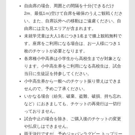
自由席の場合、周囲との間隔を十分(できるだけ
2m、最低1ｍ)空けて自席を確保のうえご観戦くださ
い。また、自席以外への移動はご遠慮ください。自
由席には立ち見エリアが含まれます。
未就学児童は大人1名につき1名まで膝上観戦無料で
す。座席をご利用になる場合は、お一人様につき１
枚のチケットが必要となります。
各席種小中高券は小学生から高校生までが対象とな
ります。小中高生券をご利用になる高校生は、試合
当日に生徒証を持参してください。
小中高生券から一般へのチケット振り替えはできま
せんので、予めご了承ください。
いかなる場合（紛失、破棄、盗難、破損、持ち忘れ
など）におきましても、チケットの再発行は一切行
っておりません。
試合中止の場合を除き、ご購入後のチケットの変更
や払戻しはできません。
雨天決行ですが、予めジャパンラグビー トップリー