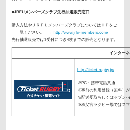
■JRFUメンバーズクラブ先行抽選販売窓口
購入方法やＪＲＦＵメンバーズクラブについてはＨＰをご
覧ください。 →
http://www.jrfu-members.com/
先行抽選販売では1受付につき4枚までの販売となります。
インターネ
http://ticket-rugby.jp/
※PC・携帯電話共通
※事前の利用登録（無料）が
※配送受取もしくはセブン-
※秩父宮ラグビー場ではスマ