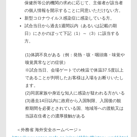
保健所等公的機関の求めに応じて、主催者が該当者
の個人情報を開示することに同意いただけない方。
新型コロナウイルス感染症に感染している方。
試合当日から過去1週間以内（あるいは記載の期
日）にさかのぼって下記（1）～（3）に該当する
方。
(1)体調不良がある（例：発熱・咳・咽頭痛・味覚や
嗅覚異常などの症状）
※試合当日、会場ゲートでの検温で体温37.5度以上
であることが判明したお客様は入場をお断りいたし
ます。
(2)同居家族や身近な知人に感染が疑われる方がいる
(3)過去14日以内に政府から入国制限、入国後の観
察期間を必要とされている国、地域等への渡航又は
当該在住者との濃厚接触がある
＜外務省 海外安全ホームページ＞