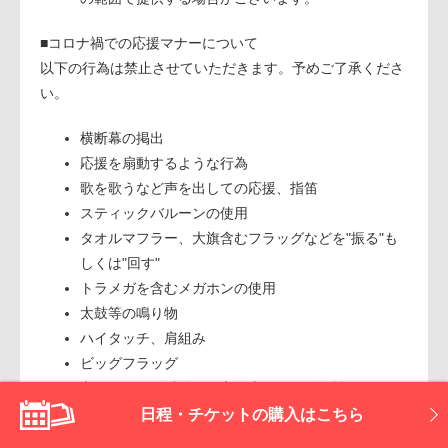
■コロナ禍での応援マナーについて
以下の行為は禁止させていただきます。予めご了承くださ
い。
横断幕の掲出
応援を扇動するような行為
歌を歌うなど声を出しての応援、指笛
スティックバルーンの使用
タオルマフラー、大旗含むフラッグなどを"振る"も
しくは"回す"
トラメガを含むメガホンの使用
太鼓等の鳴り物
ハイタッチ、肩組み
ビッグフラッグ
立ち見エリア以外での立ち上がっての観戦
日程・チケットの購入はこちら
その他の行為については、
『ジャパンラグビー トップリー