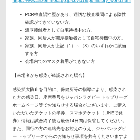
https://www.anzen.mofa.go.jp/covid19/pdfhistory_world.html
PCR検査陽性歴があり、適切な検査機関による陰性
確認ができていない方。
濃厚接触者として自宅待機中の方。
家族、同居人が濃厚接触者として自宅待機中の方。
家族、同居人が上記（1）～（3）のいずれかに該当
する方
会場内でのマスク着用ができない方
【来場者から感染が確認された場合】
感染拡大防止を目的に、保健所等の指導により、感染され
た方の感染日、座席番号をジャパンラグビー トップリーグ
ホームページ等でお知らせする場合がございます。ご購入
いただいたチケットの半券、スマホチケット（LINEで発
券）情報は試合終了後も最低14日間は保管してください。
また、同行の方の連絡先をお控えのうえ、ジャパンラグビ
ー トップリーグからのお知らせ事項を共有くださいますよ