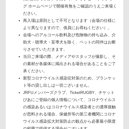
グ ホームページで開催有無をご確認のうえご来場く
ださい。
再入場は原則として不可となります（会場の仕様に
より異なりますので、係員にお尋ねください）。
会場へのアルコール飲料及び危険物の持ち込み、介
助犬・聴導犬・盲導犬を除く、ペットの同伴はお断
りさせていただきます。
当日ご来場の際、メディアやスタッフが撮影し、そ
の素材が各媒体に掲出される場合があることをご了
承ください。
新型コロナウイルス感染症対策のため、ブランケッ
ト等の貸し出しは一切ございません。
JRFUメンバーズクラブ、TicketRUGBY、チケット
ぴあにご登録の個人情報について、コロナウイルス
の感染あるいはコロナウイルス感染者との濃厚接触
が思料される場合、保健所等の第三者機関にコロナ
ウイルス感染拡大対策防止の観点から必要最小限度
の範囲で提供する場合がございます。