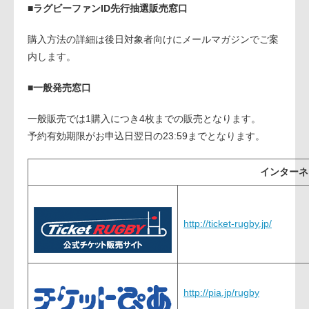
■ラグビーファンID先行抽選販売窓口
購入方法の詳細は後日対象者向けにメールマガジンでご案
内します。
■一般発売窓口
一般販売では1購入につき4枚までの販売となります。
予約有効期限がお申込日翌日の23:59までとなります。
インターネ
http://ticket-rugby.jp/
http://pia.jp/rugby