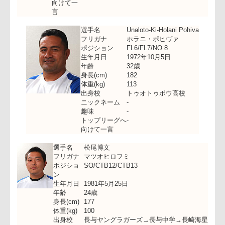
出身校
横浜ラグビースクール→茗渓学園中学→
渓学園高校→早稲田大学
ニックネ
カズ
ーム
趣味
温泉旅行
トップリ
トップリーグベスト4に入れるよう頑張り
ーグへ
ます。
向けて一
言
選手名
Unaloto-Ki-Holani Pohiva
フリガナ
ホラニ・ポヒヴァ
ポジション
FL6/FL7/NO.8
生年月日
1972年10月5日
年齢
32歳
身長(cm)
182
体重(kg)
113
出身校
トゥオトゥポウ高校
ニックネーム
-
趣味
-
トップリーグへ
-
向けて一言