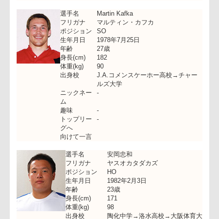
生年月日
1978年12月25日
年齢
26歳
身長(cm)
172
体重(kg)
88
出身校
向上高校→愛知学院大学
ニックネ
マッチャン
ーム
趣味
映画鑑賞
トップリ
一試合でも多く試合に出て、アグレッ
ーグへ
ブにプレーします。
向けて一
言
選手名
Martin Kafka
フリガナ
マルティン・カフカ
ポジション
SO
生年月日
1978年7月25日
年齢
27歳
身長(cm)
182
体重(kg)
90
出身校
J.A.コメンスケーホー高校→チャ
ルズ大学