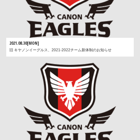
出身校
佐土原高校→福岡大学
ニックネーム
タダヨシ
趣味
なし
トップリーグへ
試合出場目指して頑張ります
向けて一言
2021.08.30[MON]
旧 キヤノンイーグルス、2021-2022チーム新体制のお知らせ