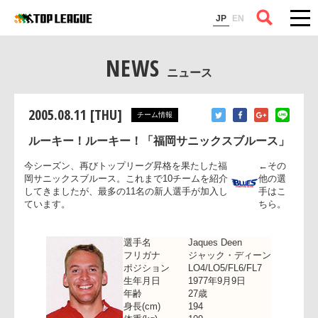
コラム
JP
EN
NEWS
ニュース
2005.08.11 [THU]
チーム情報
ルーキー！ルーキー！「福岡サニックスブルース」
今シーズン、再びトップリーグ昇格を果たした福
←その
岡サニックスブルース。これまで10チームを紹介
他の選
してきましたが、最多の11名の新人選手が加入し
手はこ
ています。
ちら。
選手名
Jaques Deen
フリガナ
ジャック・ディーン
ポジション
LO4/LO5/FL6/FL7
生年月日
1977年9月9日