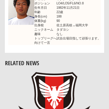
選手名
山際明信
フリガナ
ヤマギワアキノブ
ポジション
PR1
生年月日
1982年10月22日
年齢
22歳
身長(cm)
170
体重(kg)
101
出身校
南京都ラグビースクール→東山高校
中京大学
ニックネー
ギワ
ム
趣味
釣り
トップリー
試合に出られるように頑張ります。
RELATED NEWS
グへ
向けて一言
選手名
渡辺正善
フリガナ
ワタナベダタヨシ
ポジション
LO4/LO5/FL6/NO.8
生年月日
1982年11月21日
年齢
22歳
身長(cm)
188
体重(kg)
90