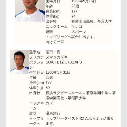
向けて一言
選手名
永留健吾
フリガナ
ナガトメケンゴ
ポジション
WTB11
生年月日
1982年5月15日
年齢
23歳
身長(cm)
177
体重(kg)
74
出身校
長崎南山高校→帝京大学
ニックネーム
ケンゴ
趣味
スポーツ
トップリーグへ
試合に出ます。
向けて一言
選手名
沼田一樹
フリガナ
ヌマタカズキ
ポジショ
SO/CTB12/CTB13/FB
ン
生年月日
1980年3月31日
年齢
25歳
身長(cm)
177
体重(kg)
80