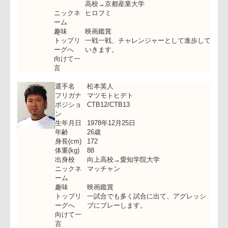
選手名
松尾博文
フリガナ
マツオヒロフミ
ポジショ
SO/CTB12/CTB13
ン
生年月日
1981年5月25日
年齢
24歳
身長(cm)
177
体重(kg)
100
出身校
長与ヤングラガーズ→長与中学→長崎海
高校→京都産業大学
ニックネ
ヒロフミ
ーム
趣味
映画鑑賞
トップリ
一戦一戦、チャレンジャーとして進歩し
ーグへ
いきます。
向けて一
言
選手名
松本英人
フリガナ
マツモトヒデト
ポジショ
CTB12/CTB13
ン