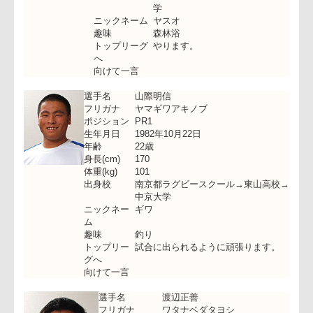
ニックネー
-
ム
趣味
-
トップリー
-
グへ
向けて一言
選手名
安岡忠和
フリガナ
ヤスオカタダカズ
ポジション
HO
生年月日
1982年2月3日
年齢
23歳
身長(cm)
171
体重(kg)
98
出身校
陶化中学→洛水高校→大阪体育
学
ニックネーム
ヤスオ
趣味
森林浴
トップリーグ
やります。
へ
向けて一言