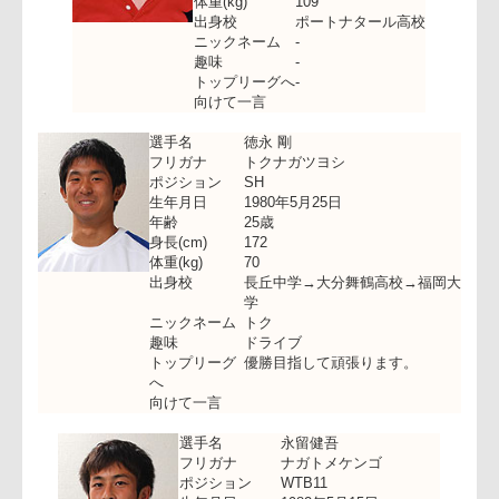
年齢
27歳
身長(cm)
194
体重(kg)
109
出身校
ポートナタール高校
ニックネーム
-
趣味
-
トップリーグへ
-
向けて一言
選手名
徳永 剛
フリガナ
トクナガツヨシ
ポジション
SH
生年月日
1980年5月25日
年齢
25歳
身長(cm)
172
体重(kg)
70
出身校
長丘中学→大分舞鶴高校→福岡
学
ニックネーム
トク
趣味
ドライブ
トップリーグ
優勝目指して頑張ります。
へ