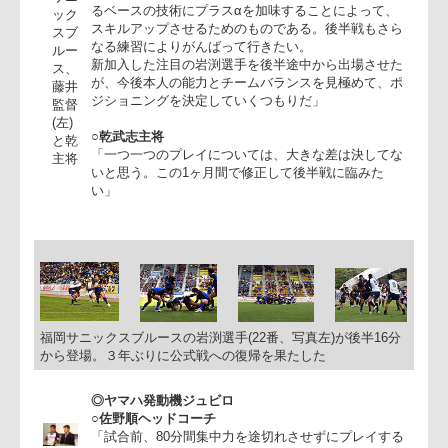
ての力の差はスコアほどにはないと感じている。フ
ンス流ラグビーの導入といわれるが、チームとして
福岡
をつけるための一つの選択肢であり、本来備わって
サニ
るベースの技術にプラスαを加味することによって、
ック
スキルアップさせるためのものである。後半戦もさ
スブ
なる練習によりがんばって行きたい。
ルー
新加入した注目の岩渕選手を後半途中から出場させ
ス、
が、今後本人の能力とチームバランスを見極めて、
藤井
ジショニングを決定していくつもりだ」
監督
(左)
○乾武志主将
と乾
「一つ一つのプレイについては、大きな差は決して
主将
いと思う。この1ヶ月間で修正して後半戦に臨みた
い」
福岡サニックスブルースの岩渕選手(22番、写真左)が後半16分
から登場。３年ぶりに公式戦への復帰を果たした