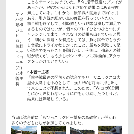
◎ヤマハ発動機ジュビロ
○佐野順ヘッドコーチ
「試合前、80分間集中力を途切れさせずにプレイす
ことをテーマにあげていた。BKに若干緩慢なプレイ
あったが、FWのがんばりも含めて結果にはある程度
満足している。これから、後半戦の開始まで約1ヶ月
ヤマ
あり、引き続き細かい点の修正を行っていきたい。
ハ発
前半戦を終了して、4勝2敗という結果は決して満足
動機
きるものではないが、個々のプレイひとつひとつに
ジュ
ャレンジして来て、それなりの結果も出せていると
ビ
う。細かい課題・反省点としては、負け試合でもう
ロ、
し貪欲にトライが欲しかったこと、勝ちを意識して
佐野
い試合であったことを挙げたい。今後は、強豪との
ヘッ
戦が続くが、もう少しポシィティブに積極的にアタ
ドコ
クをしかけていきたい」
ーチ
(右)
○木曽一主将
と木
「前半戦最終の区切りの試合であり、サニックスは
曽主
型外人選手を中心として、強力FWを前面に押し出し
将
て来ることが予想された。このため、FWには80分間
とにかく途切れないように声をかけ続けたつもりだ