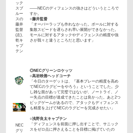
によりボールを取ることができない。トライを取れ
福岡
なくては試合にならない。今日の課題を生かして次
サニ
の試合につなげたいと思います」
ック
スブ
――NECのディフェンスの強さはどういうところで
ルー
すか。
スの
○藤井監督
藤井
「オーバーラップも作れなかった。ボールに対する
監督
集散スピードを遅らされ早い展開ができなかった。
(左)、
モールに対するアタックやディフェンスの精度や強
乾キ
さが我々と違うところだと思います」
ャプ
テン
◎NECグリーンロケッツ
○高岩映善ヘッドコーチ
「今日のターゲットは、『基本プレーの精度を高め
てNECのラグビーをやろう』ということでした。少
し雑な面があって完璧ではないが、ノートライ、ノ
ー失点の目標が達成できたことは良かった。あと2
ビッグゲームがあるので、アタックもディフェンス