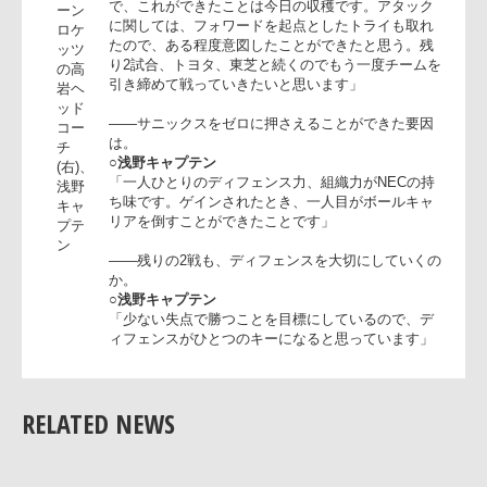
も精度を上げてNECのラグビーを完成させたい」
○浅野良太キャプテン
「ディフェンスを前面に押し出すことで、サニック
NEC
スをゼロ点に押さえることを目標に掲げていたの
グリ
で、これができたことは今日の収穫です。アタック
ーン
に関しては、フォワードを起点としたトライも取れ
ロケ
たので、ある程度意図したことができたと思う。残
ッツ
り2試合、トヨタ、東芝と続くのでもう一度チーム
の高
引き締めて戦っていきたいと思います」
岩ヘ
ッド
――サニックスをゼロに押さえることができた要因
コー
は。
チ
○浅野キャプテン
(右)、
「一人ひとりのディフェンス力、組織力がNECの持
浅野
ち味です。ゲインされたとき、一人目がボールキャ
キャ
リアを倒すことができたことです」
プテ
ン
――残りの2戦も、ディフェンスを大切にしていく
RELATED NEWS
か。
○浅野キャプテン
「少ない失点で勝つことを目標にしているので、デ
ィフェンスがひとつのキーになると思っています」