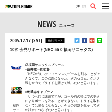
コラム
JP
EN
NEWS
ニュース
2005.12.17 [SAT]
協会リリース
10節 会見リポート(NEC 55-0 福岡サニックス)
◎福岡サニックスブルース
○藤井雄一郎監督
「NECの強いディフェンスでゴールを割ることがで
きなくて、この点差になった。次のセコム、クボタ
戦を全力でプライドを賭けて戦いたいと思います」
○乾武志キャプテン
「いつも同じ課題ですが、ゴール前の接点での弱さ