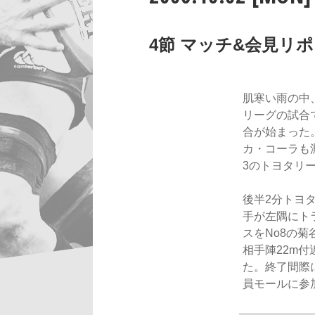
4節 マッチ&会見リポー
肌寒い雨の中
リーグの試合
合が始まった
カ・コーラも
3のトヨタリ
後半2分トヨ
手が左隅にト
スをNo8の
相手陣22m
た。終了間際
員モールに参