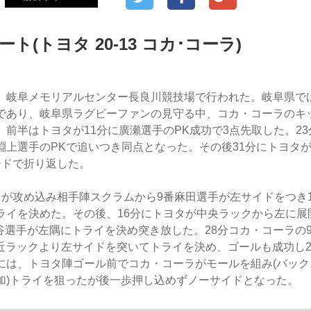
ト(トヨタ 20-13 コカ･コーラ)
、岐阜メモリアルセンター長良川競技場で行われた。岐阜県で
であり、岐阜県ラグビーファンの見守る中、コカ・コーラのキ
。前半はトヨタが11分に廣瀬選手のPK成功で3点先取した。2
淵上選手のPKで追いつき同点となった。その後31分にトヨタが
ードで折り返した。
タが攻め込み相手陣スクラムから9番麻田選手が左サイドをつき
ライを決めた。その後、16分にトヨタが中央ラックから左に展
菊谷選手が左隅にトライを決め突き放した。28分コカ・コーラの
付近ラックより左サイドを突いてトライを決め、ゴールも成功し2
には、トヨタ陣ゴール前でコカ・コーラがモールを組み(バック
加)トライを狙ったが後一歩押し込めずノーサイドとなった。