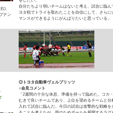
をしたい。
自分たちより弱いチームはないと考え、試合に臨ん
右)、
ヨタ戦でトライを取れたことを自信にして、さらに
プテン
マンスができるようにがんばりたいと思っている」
◎トヨタ自動車ヴェルブリッツ
○会見コメント
「2週間の十分な休息、準備を持って臨めた。コカ
むきで良いチームであり、上位を望めるチームと分
入れて試合に臨んだ。今日の試合は攻撃的な戦略を
ることを考えたが、雨のためボールを展開するラグ