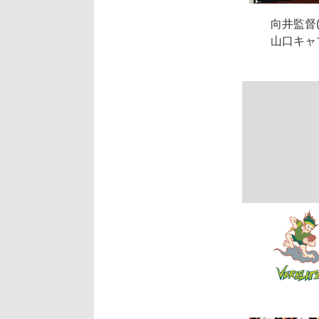
向井監督(
山口キャ