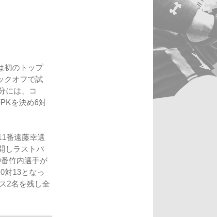
は初のトップ
ックオフで試
3分には、コ
PKを決め6対
11番遠藤幸選
開しラストパ
9番竹内選手が
0対13となっ
ス2名を残し全