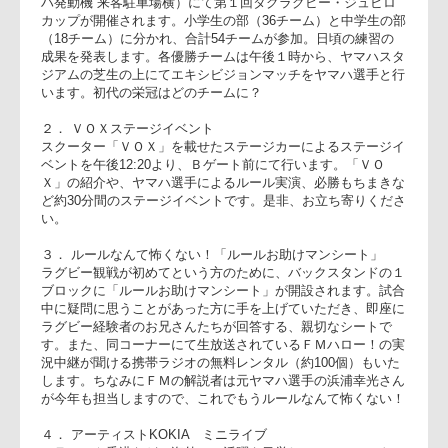
１． 第１回タグラグビー・ジュビロカップ開催
午前9時よりヤマハスタジアム隣接の人工芝グラウンド（ヤマ
ハ発動機 来客駐車場横）にて第１回タグラグビー・ジュビロ
カップが開催されます。小学生の部（36チーム）と中学生の
（18チーム）に分かれ、合計54チームが参加。日頃の練習の
成果を発表します。各優勝チームは午後１時から、ヤマハス
ジアムの芝生の上にてエキシビジョンマッチをヤマハ選手と
います。初代の栄冠はどのチームに？
２． ＶＯＸステージイベント
スクーター「ＶＯＸ」を載せたステージカーによるステージ
ベントを午後12:20より、Ｂゲート前にて行います。「ＶＯ
Ｘ」の紹介や、ヤマハ選手によるルール実演、必勝もちまき
ど約30分間のステージイベントです。是非、お立ち寄りくだ
い。
３． ルールなんて怖くない！「ルールお助けマンシート」
ラグビー観戦が初めてという方のために、バックスタンドの
ブロックに「ルールお助けマンシート」が開設されます。試
中に疑問に思うことがあった方に手を上げていただき、即座
ラグビー経験者のお兄さんたちが回答する、親切なシートで
す。また、同コーナーにて生放送されているＦＭハロー！の