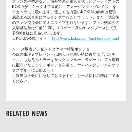
況中継が聞ける携帯ラジオの無料レンタル（約100個）もいた
します。ちなみにＦＭの解説者は元ヤマハ選手の浜浦幸光さ
が今年も担当しますので、これでもうルールなんて怖くない
４． アーティストKOKIA ミニライブ
フランスや香港など、海外での活躍も目覚しいアーティスト
KOKIAが、キックオフ直前に「アメージング・グレイス」を
アカペラにて歌います。優しくも力強いKOKIAの肉声は緊張
感高まる試合前にマッチングすることでしょう。また、試合
のファン交流会にてミニライブを行ないます。ファン交流会
入場整理券は午前11:30よりＢゲート前のヤマハブースにて先
着500名様に配布いたします。
☆KOKIA公式サイト
http://www.kokia.com/profile/index.htm
５． 来場者プレゼントはヤマハ特製ポンチョ
今回の来場者プレゼントは雨天時や寒い時に役立つ「ポンチ
ョ」。もちろんカラーはサックスブルー。各ゲートにて入場
に配布いたします。ポンチョを着て、ヤマハスタジアムをサ
クスブルーに染めよう！
RELATED NEWS
※数量は十分に用意しておりますが、万一品切れの際はご了
ください。