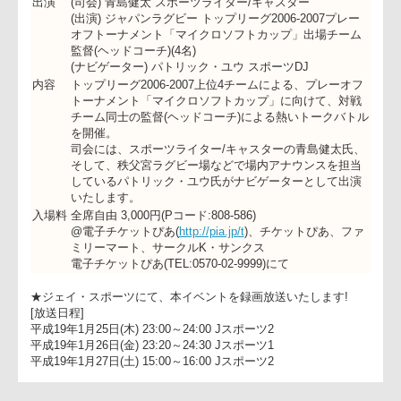
協賛
マイクロソフト株式会社
協力
株式会社ジェイ・スポーツ・ブロードキャスティング
出演
(司会) 青島健太 スポーツライター/キャスター
(出演) ジャパンラグビー トップリーグ2006-2007プレー
オフトーナメント「マイクロソフトカップ」出場チー
監督(ヘッドコーチ)(4名)
(ナビゲーター) パトリック・ユウ スポーツDJ
内容
トップリーグ2006-2007上位4チームによる、プレーオ
トーナメント「マイクロソフトカップ」に向けて、対
チーム同士の監督(ヘッドコーチ)による熱いトークバト
を開催。
司会には、スポーツライター/キャスターの青島健太氏
そして、秩父宮ラグビー場などで場内アナウンスを担
しているパトリック・ユウ氏がナビゲーターとして出
いたします。
入場料
全席自由 3,000円(Pコード:808-586)
@電子チケットぴあ(
http://pia.jp/t
)、チケットぴあ、フ
ミリーマート、サークルK・サンクス
電子チケットぴあ(TEL:0570-02-9999)にて
★ジェイ・スポーツにて、本イベントを録画放送いたします!
[放送日程]