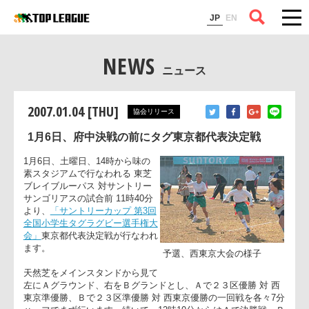
コラム
JP
EN
NEWS
ニュース
2007.01.04 [THU]
協会リリース
1月6日、府中決戦の前にタグ東京都代表決定戦
1月6日、土曜日、14時から味の
素スタジアムで行なわれる 東芝
ブレイブルーパス 対サントリー
サンゴリアスの試合前 11時40分
より、
「サントリーカップ 第3回
全国小学生タグラグビー選手権大
会」
東京都代表決定戦が行なわれ
ます。
予選、西東京大会の様子
天然芝をメインスタンドから見て