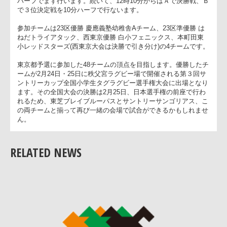
左にＡグラウンド、右をＢグランドとし、Ａで２３区優勝 対 
東京準優勝、Ｂで２３区準優勝 対 西東京優勝の一回戦を各々7
ハーフでまず行います。続いて、12時10分からはＡで決勝戦、
で３位決定戦を10分ハーフで行ないます。
参加チームは23区優勝 慶應義塾幼稚舎Aチーム、23区準優勝 
ねだトライアタック、西東京優勝 白小フェニックス、本町田東
小レッドスターズ(西東京大会は決勝で引き分け)の4チームです
東京都予選に参加した48チームの頂点を目指します。優勝した
ームが2月24日・25日に秩父宮ラグビー場で開催される第３回
ントリーカップ全国小学生タグラグビー選手権大会に出場とな
ます。その全国大会の決勝は2月25日、日本選手権の前座で行
れるため、東芝ブレイブルーパスとサントリーサンゴリアス、
RELATED NEWS
の両チームと揃って再び一緒の会場で試合ができるかもしれま
ん。