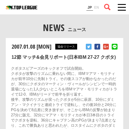
コラム
JP
EN
NEWS
ニュース
2007.01.08 [MON]
協会リリース
12節 マッチ&会見リポート(日本IBM 27-27 クボタ)
クボタスピアーズのキックオフで試合開始。
クボタが攻撃のリズムに乗れない間に、IBMマアマ・モリティ
カが前半10分に先制トライ。その後スコアが動かなかったの
が、30分にクボタのマーティン・ヴィールがシンビンで一時
退場になった1人少ないところをIBMマアマ・モリティカがト
イで12-0、IBMがリードで前半を折り返す。
後半、攻撃のリズムが戻ったクボタが5分に萩原、10分にダミ
アン・マクイナリと連続トライで逆転し、その後16分と24分
PGを決めて8点差に突き放すが、そこからIBMの反撃が始まり
27分に阪元、32分にマアマ・モリティカが本日3本目のトライ