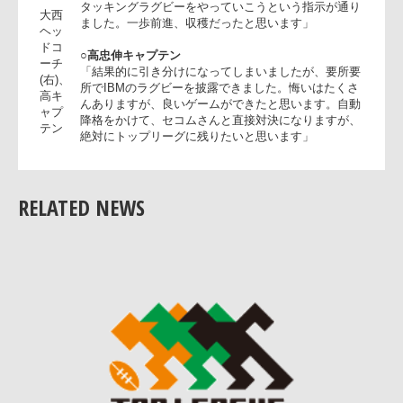
「結果的には残念ですが、チームは練習でも良くなっ
てきています。1ヶ月のブランクのあと、チームは格
が付いてきました。前半、簡単に点を取りにいこうと
いう軽いプレーがありましたが、後半は戦術的にコン
トロールしていけました。前半のあたまは15分守りに
入ってしまい、身体が動かず、リアクションが悪い面
がありましたが、試合途中から我々の目指してきたア
タッキングラグビーをやっていこうという指示が通り
大西
ました。一歩前進、収穫だったと思います」
ヘッ
ドコ
○高忠伸キャプテン
RELATED NEWS
ーチ
「結果的に引き分けになってしまいましたが、要所要
(右)、
所でIBMのラグビーを披露できました。悔いはたくさ
高キ
んありますが、良いゲームができたと思います。自動
ャプ
降格をかけて、セコムさんと直接対決になりますが、
テン
絶対にトップリーグに残りたいと思います」