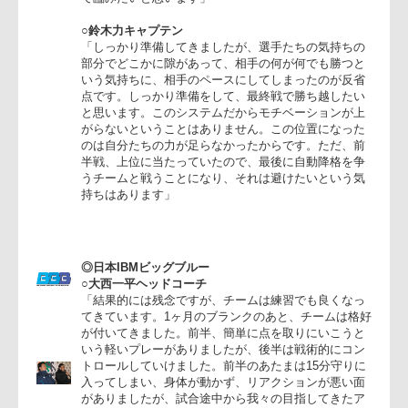
勝ち越したいと思います。これからトップの数チーム
はどんどん高まって力を伸ばしますが、クボタは休み
に入ってしまうので、その差はとても大きいと思いま
す。厳しさを持って、チーム全員やるべきことをやっ
て臨みたいと思います」
○鈴木力キャプテン
「しっかり準備してきましたが、選手たちの気持ちの
部分でどこかに隙があって、相手の何が何でも勝つと
いう気持ちに、相手のペースにしてしまったのが反省
点です。しっかり準備をして、最終戦で勝ち越したい
と思います。このシステムだからモチベーションが上
がらないということはありません。この位置になった
のは自分たちの力が足らなかったからです。ただ、前
半戦、上位に当たっていたので、最後に自動降格を争
うチームと戦うことになり、それは避けたいという気
持ちはあります」
◎日本IBMビッグブルー
○大西一平ヘッドコーチ