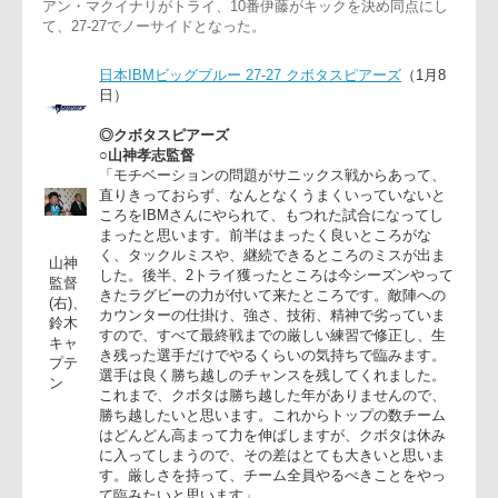
でクボタを逆転、36分にキャプテン高のPGが決まり7点差と
り、これで勝負ありと思われたが、ロスタイムにクボタのダミ
アン・マクイナリがトライ、10番伊藤がキックを決め同点に
て、27-27でノーサイドとなった。
日本IBMビッグブルー 27-27 クボタスピアーズ
（1月8
日）
◎クボタスピアーズ
○山神孝志監督
「モチベーションの問題がサニックス戦からあって、
直りきっておらず、なんとなくうまくいっていないと
ころをIBMさんにやられて、もつれた試合になってし
まったと思います。前半はまったく良いところがな
く、タックルミスや、継続できるところのミスが出ま
山神
した。後半、2トライ獲ったところは今シーズンやっ
監督
きたラグビーの力が付いて来たところです。敵陣への
(右)、
カウンターの仕掛け、強さ、技術、精神で劣っていま
鈴木
すので、すべて最終戦までの厳しい練習で修正し、生
キャ
き残った選手だけでやるくらいの気持ちで臨みます。
プテ
選手は良く勝ち越しのチャンスを残してくれました。
ン
これまで、クボタは勝ち越した年がありませんので、