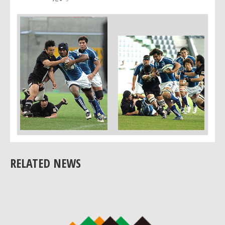
果には満足している。ゲーム内容では、特にDFが
かった。
（シーズンを振り返って、の質問に対して）若い
ームであったが、プレーヤーの意志統一が密にな
てきたのは、来年に向けて明るい材料である」
○伊藤鐘史主将
佐藤監
「今日は、近場をFWで攻めフローターを消してか
督(右)、
ら展開するという、プラン通りのゲームができた
伊藤主
ただ、流れの中で勝負で集中力を欠いている場面
将
あり、来年の課題である。
（シーズンを振り返って）プレーヤーの判断でゲ
ムをコントロールできるようになったのは今年の
穫。来年はさらに激しいプレーができるようにな
たい」
RELATED NEWS