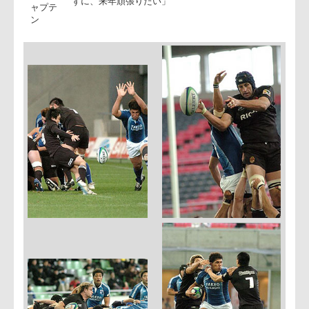
ライを取られたのが痛かった。後半はハンドリン
ミスによりリズムがとれなかったが、終盤の選手
代は成功したと思っている。モチベーションが難
いゲームであったが、選手は良くやってくれた」
カータ
○中矢ゲームキャプテン
ー ヘッ
「今日の試合は、来年に向けてのステップとなる
ドコー
ームにしようとの認識で臨んだ。前半は集中力も
チ(右)、
り良い内容であったが、後半はミスからリコーに
中矢ゲ
導権を握られてしまった。今年1年の悔しさを忘れ
ームキ
ずに、来年頑張りたい」
ャプテ
ン