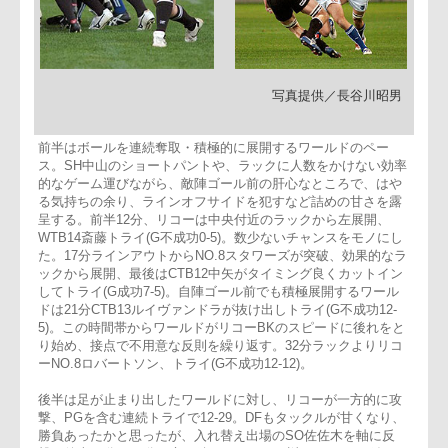
写真提供／長谷川昭男
前半はボールを連続奪取・積極的に展開するワールドのペー
ス。SH中山のショートパントや、ラックに人数をかけない効
的なゲーム運びながら、敵陣ゴール前の肝心なところで、はや
る気持ちの余り、ラインオフサイドを犯すなど詰めの甘さを露
呈する。前半12分、リコーは中央付近のラックから左展開、
WTB14斎藤トライ(G不成功0-5)。数少ないチャンスをモノに
た。17分ラインアウトからNO.8スタワーズが突破、効果的な
ックから展開、最後はCTB12中矢がタイミング良くカットイ
してトライ(G成功7-5)。自陣ゴール前でも積極展開するワール
ドは21分CTB13ルイヴァンドラが抜け出しトライ(G不成功12-
5)。この時間帯からワールドがリコーBKのスピードに後れを
り始め、接点で不用意な反則を繰り返す。32分ラックよりリ