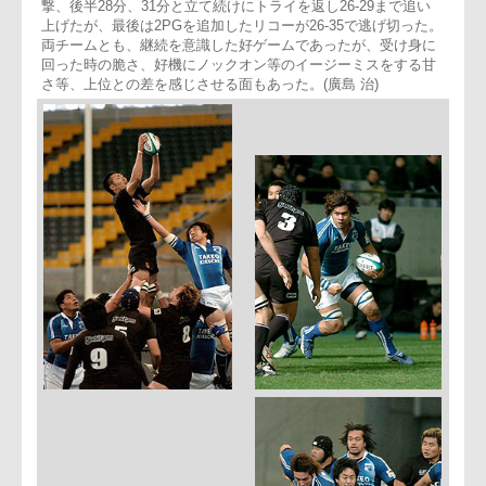
ーNO.8ロバートソン、トライ(G不成功12-12)。
後半は足が止まり出したワールドに対し、リコーが一方的に攻
撃、PGを含む連続トライで12-29。DFもタックルが甘くなり
勝負あったかと思ったが、入れ替え出場のSO佐佐木を軸に反
撃、後半28分、31分と立て続けにトライを返し26-29まで追い
上げたが、最後は2PGを追加したリコーが26-35で逃げ切った
両チームとも、継続を意識した好ゲームであったが、受け身に
回った時の脆さ、好機にノックオン等のイージーミスをする甘
さ等、上位との差を感じさせる面もあった。(廣島 治)