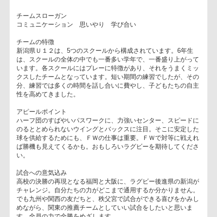
小林聡
新潟ジュニアラグビース
15
こばやしさとし
6
12
史
ール
小林潤
こばやしじゅん
16
6
12
新津ラグビースクール
平
ぺい
高橋一
17
たかはしかずき
6
12
ニシカンラグビースクー
輝
チームスローガン
コミュニケーション 思いやり 学び合い
チームの特徴
新潟県Ｕ１２は、5つのスクールから構成されています。6年生
は、スクールの全体の中でも一番多い学年で、一番盛り上がっ
います。各スクールにはプレーに特徴があり、それをうまくミ
クスしたチームとなっています。短い期間の練習でしたが、そ
分、練習では多くの時間を話し合いに費やし、子どもたちの自
性を高めてきました。
アピールポイント
ハーフ団のすばやいパスワークに、力強いセンター、スピード
のるととめられないウイングとバックスに注目。そこに安定し