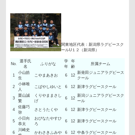
ここでは参加チームをご紹介していきます。まずは新潟県ラグ
ースクール U12です。
関東地区代表：新潟県ラグビース
ールU１２（新潟県）
選手氏
学
年
No.
ふりがな
所属チーム
名
年
齢
小山皓
新発田ジュニアラグビー
1
こやまあきお
6
12
生
クール
小林唯
2
こばやしゆいと
6
12
新津ラグビースクール
人
栗山誠
くりやままさし
新潟ジュニアラグビース
3
6
12
繁
げ
ール
佐藤巧