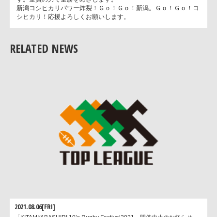
球を供給するためにも、ＦＷの仕事は重要。ＦＷで対等に戦え
ば勝機も見えてくるかも。おもしろいラグビーを期待してくだ
い。
RELATED NEWS
試合への意気込み
高校の決勝の再現となる福岡と大阪に、ラグビー後進県の新潟
チャレンジ。自分たちの力がどこまで通用するか分かりません
でも九州や関西の友だちと、秩父宮で試合ができる喜びをかみ
めながら、関東の推薦チームとしていい試合をしたいと思いま
す。全員の力で全勝をめざします。
新潟コシヒカリパワー炸裂！Ｇｏ！Ｇｏ！新潟。Ｇｏ！Ｇｏ！
シヒカリ！応援よろしくお願いします。
2021.08.06[FRI]