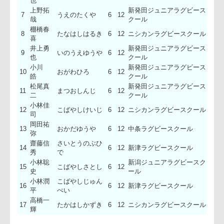
4
さとうたくや
6
12
新津ラグビースクール
弥
小日向
おびなたやすひ
5
6
12
新津ラグビースクール
恭太
ろ
川崎史
6
かわさきふみや
6
12
中条ラグビースクール
也
上野拓
新発田ジュニアラグビー
7
うえのたくや
6
12
哉
クール
棚橋春
8
たなはしはるき
6
12
ニシカンラグビースクー
喜
井上勇
新発田ジュニアラグビー
9
いのうえゆうや
6
12
也
クール
小川
新発田ジュニアラグビー
10
おがわひろ
6
12
皓
クール
松尾真
新発田ジュニアラグビー
11
まつおしんじ
6
12
二
クール
小林佳
12
こばやしけいじ
6
12
ニシカンラグビースクー
司
岡田祐
13
おかだゆうや
6
12
中条ラグビースクール
弥
齋藤信
さいとうのぶひ
14
6
12
新津ラグビースクール
秀
で