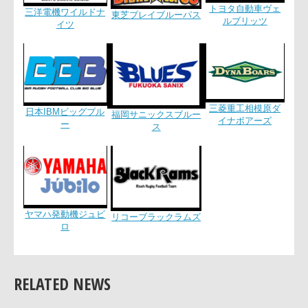
トヨタ自動車ヴ
三洋電機ワイルドナ
東芝ブレイブルーパス
ルブリッツ
イツ
三菱重工相模原
日本IBMビッグブル
福岡サニックスブルー
イナボアーズ
ー
ス
RELATED NEWS
ヤマハ発動機ジュビ