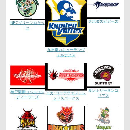
クボタスピアー
NECグリーンロケッ
ツ
九州電力キューデンヴ
ォルテクス
サントリーサン
神戸製鋼コベルコス
コカ･コーラウエストレ
リアス
ティーラーズ
ッドスパークス