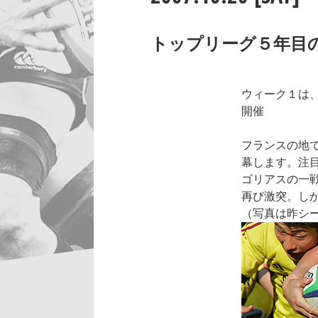
トップリーグ５年目
ウィーク１は
開催
フランスの地
幕します。注目
ゴリアスの一
再び激突。し
（写真は昨シ