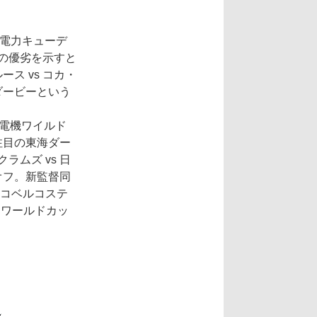
州電力キューデ
での優劣を示すと
ス vs コカ・
ダービーという
洋電機ワイルド
注目の東海ダー
ラムズ vs 日
オフ。新監督同
鋼コベルコステ
。ワールドカッ