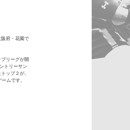
大阪府・花園で
ップリーグが開
サントリーサン
たトップ２が、
ゲームです。