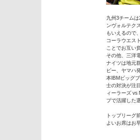
九州3チーム
ンヴォルテクス
もいえるので、
コーラウエス
ことでお互い
その他、三洋電
ナイツは地元
ビー、ヤマハ発
本IBMビッグ
士の対決が注
ィーラーズ v
プで活躍した
トップリーグ前
よいお席はお