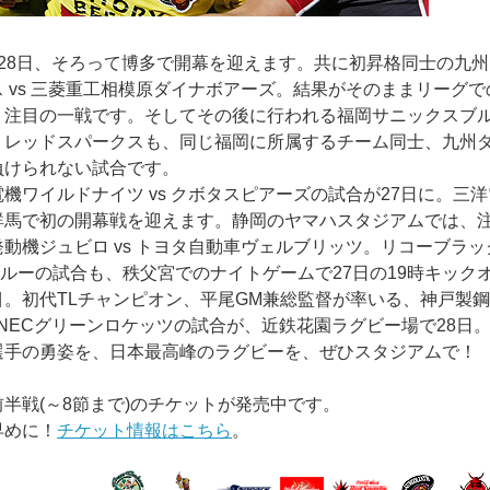
は28日、そろって博多で開幕を迎えます。共に初昇格同士の九
 vs 三菱重工相模原ダイナボアーズ。結果がそのままリーグ
注目の一戦です。そしてその後に行われる福岡サニックスブルー
トレッドスパークスも、同じ福岡に所属するチーム同士、九州
負けられない試合です。
機ワイルドナイツ vs クボタスピアーズの試合が27日に。三
群馬で初の開幕戦を迎えます。静岡のヤマハスタジアムでは、
動機ジュビロ vs トヨタ自動車ヴェルブリッツ。リコーブラック
ブルーの試合も、秩父宮でのナイトゲームで27日の19時キック
目。初代TLチャンピオン、平尾GM兼総監督が率いる、神戸製
s NECグリーンロケッツの試合が、近鉄花園ラグビー場で28日
選手の勇姿を、日本最高峰のラグビーを、ぜひスタジアムで！
半戦(～8節まで)のチケットが発売中です。
早めに！
チケット情報はこちら
。