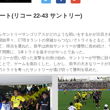
ト(リコー 22-43 サントリー)
らサントリーサンゴリアスがどのような戦いをするかが注目さ
開始早々、CTBタラントの突破からつないでトライをとると、
て、得点を重ねた。前半は終始サントリーが優勢に攻め続け、
了間際に、1本トライを返すのがやっとであった。
リコーが思い切った攻撃を仕掛け始め、サントリーが守勢に回
ことで、ゲームを面白くした。しかし、前半の大きなリードが
のトライを奪ったサントリーが逃げ切って勝利を収めた。