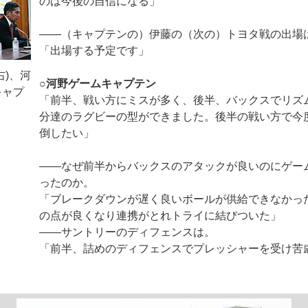
のは今後の自信になる」
――（キャプテンの）伊藤の（次の）トヨタ戦の出場
「出場する予定です」
右)、河
○河野ゲームキャプテン
キャプ
「前半、戦い方にミスが多く、後半、バックスでリズ
分達のラグビーの型ができました。後半の戦い方で今
倒したい」
――なぜ前半からバックスのアタックが良いのにゲー
ったのか。
「ブレークダウンが遅く良いボールが供給できなかっ
の点が良くなり連携がとれトライに結びついた」
――サントリーのディフェンスは。
「前半、詰めのディフェンスでプレッシャーを受け苦