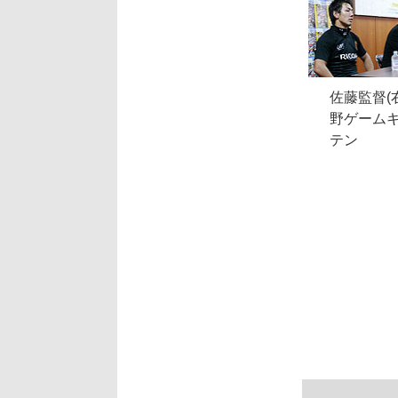
佐藤監督(
野ゲーム
テン