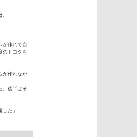
は。
ムが作れて自
度のトヨタを
ムが作れなか
た。後半はそ
慮した」