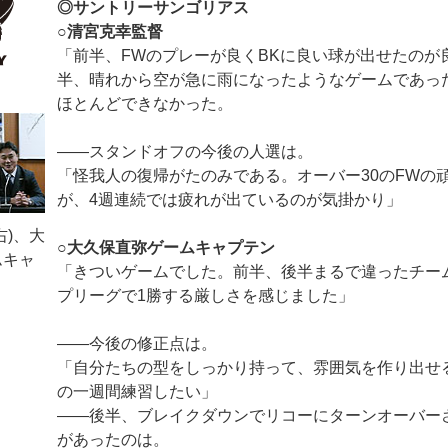
◎サントリーサンゴリアス
○清宮克幸監督
「前半、FWのプレーが良くBKに良い球が出せたのが
半、晴れから空が急に雨になったようなゲームであっ
ほとんどできなかった。
――スタンドオフの今後の人選は。
「怪我人の復帰がたのみである。オーバー30のFWの
が、4週連続では疲れが出ているのが気掛かり」
右)、大
○大久保直弥ゲームキャプテン
ムキャ
「きついゲームでした。前半、後半まるで違ったチー
プリーグで1勝する厳しさを感じました」
――今後の修正点は。
「自分たちの型をしっかり持って、雰囲気を作り出せ
の一週間練習したい」
――後半、ブレイクダウンでリコーにターンオーバー
があったのは。