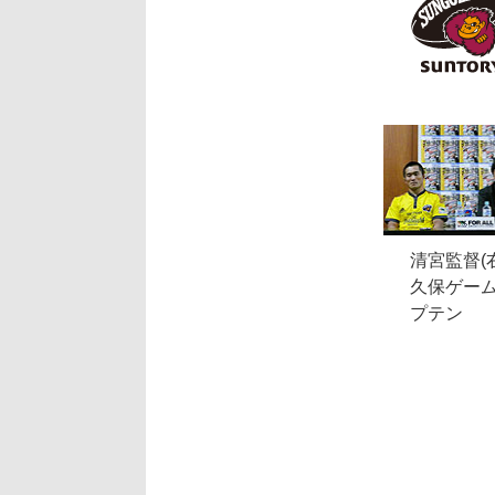
清宮監督(
久保ゲー
プテン