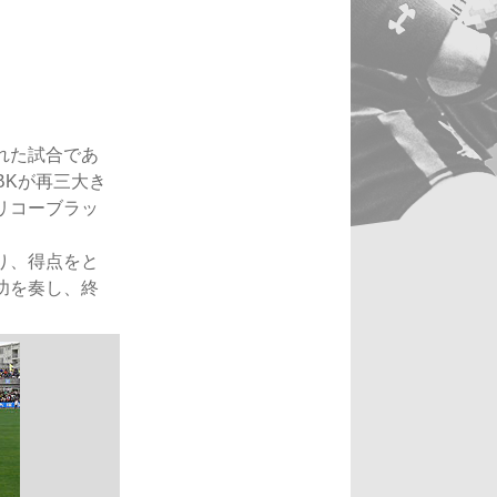
れた試合であ
BKが再三大き
リコーブラッ
り、得点をと
功を奏し、終