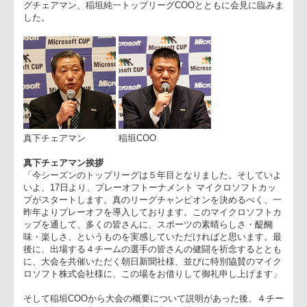
ツ、サントリーサンゴリアス、トヨタ自動車ヴェルブリッツ、
芝ブレイブルーパスのそれぞれの監督が集結。真下昇トップリ
グチェアマン、稲垣純一トップリーグCOOとともに会見に臨み
した。
真下チェアマン
稲垣COO
真下チェアマン挨拶
「今シーズンのトップリーグは５年目となりました。そしてい
いよ、17日より、プレーオフトーナメント マイクロソフトカッ
プがスタートします。真のリーグチャンピオンを決めるべく、
昨年よりプレーオフを導入しております。このマイクロソフト
ップを通して、多くの皆さんに、スポーツの素晴らしさ・醍醐
味・楽しさ、というものを実感していただければと思います。