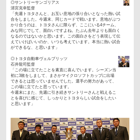
した。宮本監督がおっしゃったように、王者という肩書きは付
いていますが、これは昨年のことであり、今シーズン13連勝で
すべて勝った、いま日本でいちばん強いチームである三洋電機
さんと戦えることを喜んでいます。リーグ戦では0-41という屈
辱的な敗北を喫しまして、そこからチームを建て直して今日が
あります。すべてを出し切りたいと思います」
◎サントリーサンゴリアス
清宮克幸監督
「先週トヨタさんと、お互い意地の張り合いとなった熱い試
合をしました。今週末、同じカードで戦います。意地がぶつ
かり合うのは、トヨタさんに限らず、ここにいる4チーム、
みな同じでして、面白いですよね。たぶん去年よりも面白く
なるのではないかと思います。この面白さをどう表現して伝
えていけばいいのか、いつも考えています。本当に熱い試合
ができるな、と思います」
◎トヨタ自動車ヴェルブリッツ
石井龍司監督
「この場に立てたことを素直に喜んでいます。シーズン当
初に3敗をしまして、まさかマイクロソフトカップに出場
できるとは思っていませんでした。選手の努力があって、