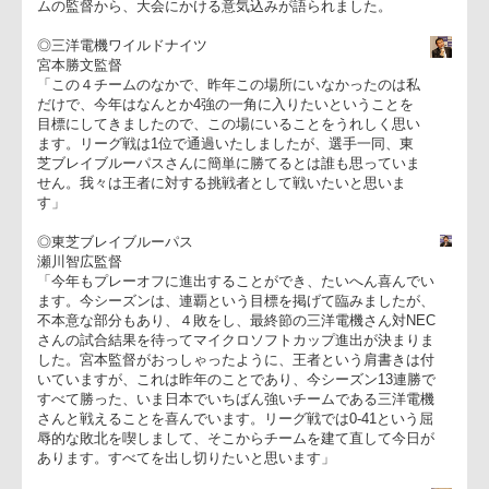
後に、出場する４チームの選手の皆さんの健闘を祈念するとと
に、大会を共催いただく朝日新聞社様、並びに特別協賛のマイ
ロソフト株式会社様に、この場をお借りして御礼申し上げます
そして稲垣COOから大会の概要について説明があった後、４チ
ムの監督から、大会にかける意気込みが語られました。
◎三洋電機ワイルドナイツ
宮本勝文監督
「この４チームのなかで、昨年この場所にいなかったのは私
だけで、今年はなんとか4強の一角に入りたいということを
目標にしてきましたので、この場にいることをうれしく思い
ます。リーグ戦は1位で通過いたしましたが、選手一同、東
芝ブレイブルーパスさんに簡単に勝てるとは誰も思っていま
せん。我々は王者に対する挑戦者として戦いたいと思いま
す」
◎東芝ブレイブルーパス
瀬川智広監督
「今年もプレーオフに進出することができ、たいへん喜んでい
ます。今シーズンは、連覇という目標を掲げて臨みましたが、
不本意な部分もあり、４敗をし、最終節の三洋電機さん対NEC
さんの試合結果を待ってマイクロソフトカップ進出が決まりま