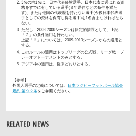
出場人数枠】
外国籍選手の試合出場人数を3名以内とする。
3名の内1名は、日本代表経験選手、日本代表に選ばれる
格をすでに有している選手(３年居住などの条件を満た
す)、または他国の代表歴を持たない選手(今後日本代表選
手としての資格を保有し得る選手)を1名含まなければな
ない。
ただし、2008-2009シーズンは限定的措置として、上記
「２」の条件適用を行わない。
上記「２」については、2009-2010シーズンからの適用と
する。
このルールの適用はトップリーグの公式戦、リーグ戦・
レーオフトーナメントのみとする。
アジア枠の適用は、従来どおりとする。
【参考】
外国人選手の定義については、
日本ラグビーフットボール協
規約 第９２条
をご参照ください。
RELATED NEWS