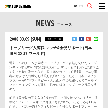
コラム
JP
EN
NEWS
ニュース
2008.03.09 [SUN]
協会リリース
トップリーグ入替戦 マッチ&会見リポート(日本
IBM 20-17 ワールド)
過去この両チームが同時にトップリーグに在籍していたシーズ
ン(04-05年と06-07年)の対戦成績は、奇しくもそれぞれが最下
であった時に唯一となる白星を奪い合っての1勝1敗。そんな
者の対決は入替戦でも拮抗した戦いになったが、日本IBMビッ
ブブルーがNO8フィリピーネの八面六臂の活躍などでワールド
ファイティングブルを破り、昨年に続きトップリーグ残留を決
めた。