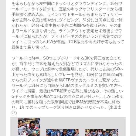
前半は両者決め手を欠き0-0で終了。均衡を破ったのはIBM。
半6分、ワールドがキック処理にもたついているところをFL高
が拾い、パスを受けたフィリピーネが外にサポートプレーヤー
を余らしながら左中間にドッシリとグラウンディング。16分
ールドにトライを許すも、直後のキックオフリスタートから相
手陣深く攻め込み、ラインアウトモールからまたもフィリピー
ネが左隅へ今度は軽やかにダイビング。31分には同点に追い
かれたが、34分FB高主将が冷静に決勝PGを蹴り込み、そのま
まワールドを振り切った。ラインアウトが安定せず最後までワ
ールドに粘られたが、フィリピーネの力強いランと密集でのフ
ァイトに引っ張られFWが奮起、CTB阪元や高の好守備もあっ
最後まで乗り切った。
ワールドは前半、SOウェブがリードするBKで再三攻め立てた
が、前半だけで10を超えた反則などでリズムに乗れなかった
が響いた。ウェブは前半で負傷退場したが、代りに古巣のSO
上がった由良も素晴らしいプレーを見せ、16分には自陣22m内
からの好ブレイクが途中出場CTBヴァカのトライに繋がった。
ワールドは31分にも自陣からIBMのタックルミスを突いて左へ
ワイドに展開、最後はWTB沼田が左隅に飛び込み、その難し
Gキックを由良が決めて17-17の同点に追い付いた。しかし残
の時間に勝利を狙った攻撃(同点ではIBMが残留)が不発に終わ
り、1年でのトップリーグ返り咲きは果たせなかった。(米田太