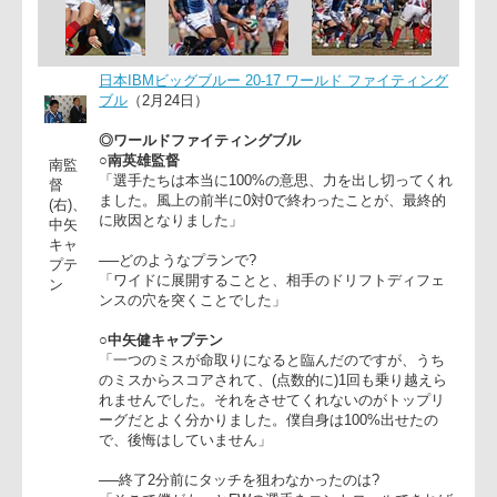
郎)
日本IBMビッグブルー 20-17 ワールド ファイティン
ブル
（2月24日）
◎ワールドファイティングブル
○南英雄監督
南監
「選手たちは本当に100%の意思、力を出し切ってく
督
ました。風上の前半に0対0で終わったことが、最終的
(右)、
に敗因となりました」
中矢
キャ
──どのようなプランで?
プテ
「ワイドに展開することと、相手のドリフトディフェ
ン
ンスの穴を突くことでした」
○中矢健キャプテン