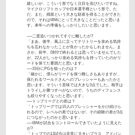
──どんな準備を?
「神戸戦が終わって、ワールド戦の準備をしたという
より、今年トップリーグで13試合やった上で足りなか
ったクォリティを高めようと、自分たちのことに主眼
を置いてやってきました。間延びもしたが、結果とし
て正解だったかと思います。こういう接戦も予想して
いましたし、もう一つ、力を出し切れなかった反省も
ありますが」
○高忠伸キャプテン
「勝てて良かった。本当にそれしか言うことはありま
せん。沢山のファンの皆様、報道陣に注目されるのは
嬉しいが、こういう形でなく注目を浴びたいですね。
マイクロソフトカップや日本選手権という形で。た
だ、また、残留という大きな財産を得ることができた
ので、それはIBMにとって大きなことだったと思いま
す。来年への準備をしっかりしたいと思います」
──二度追いつかれてすぐに離したが?
「まあ、後半、風上に立ってテリトリーを攻める気持
ちを忘れなかったことが良かったかもしれません。ま
さか、前半、0対0で終わるとは思っていませんでした