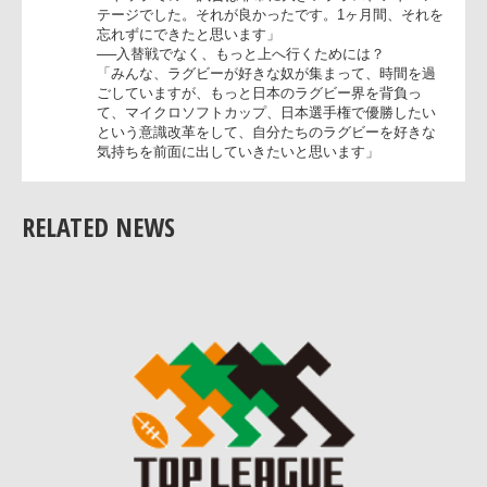
が、22人がしっかり攻める気持ちを持っていたのがリ
ードを保てた要因だと思います」
──33分にPGを狙ったのは？
「確かに、僕らがリードを保つ難しさもありますが、
保たれるワールドさんへのプレッシャーもあったかと
思います。そういう意味では大きな3点でした。相手
トライしか勝つすべがないので、うちのディフェンス
も絞りやすくなったと思います」
──トップリーグとの差は？
「トップリーグでは15人のプレッシャーをかけ続けら
RELATED NEWS
れるので、レベルの差ではないが、その経験の差が3
につながったのかと思います」
──IBMが試合をコントロールできていたように見え
が?
「トップでの13試合は非常に大きいプラス、アドバン
テージでした。それが良かったです。1ヶ月間、それ
忘れずにできたと思います」
──入替戦でなく、もっと上へ行くためには？
「みんな、ラグビーが好きな奴が集まって、時間を過
ごしていますが、もっと日本のラグビー界を背負っ
て、マイクロソフトカップ、日本選手権で優勝したい
という意識改革をして、自分たちのラグビーを好きな