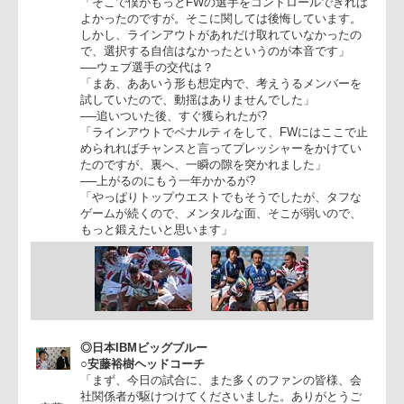
「一つのミスが命取りになると臨んだのですが、うち
のミスからスコアされて、(点数的に)1回も乗り越え
れませんでした。それをさせてくれないのがトップリ
ーグだとよく分かりました。僕自身は100%出せたの
で、後悔はしていません」
──終了2分前にタッチを狙わなかったのは?
「そこで僕がもっとFWの選手をコントロールできれ
よかったのですが。そこに関しては後悔しています。
しかし、ラインアウトがあれだけ取れていなかったの
で、選択する自信はなかったというのが本音です」
──ウェブ選手の交代は？
「まあ、ああいう形も想定内で、考えうるメンバーを
試していたので、動揺はありませんでした」
──追いついた後、すぐ獲られたが?
「ラインアウトでペナルティをして、FWにはここで
められればチャンスと言ってプレッシャーをかけてい
たのですが、裏へ、一瞬の隙を突かれました」
──上がるのにもう一年かかるが?
「やっぱりトップウエストでもそうでしたが、タフな
ゲームが続くので、メンタルな面、そこが弱いので、
もっと鍛えたいと思います」