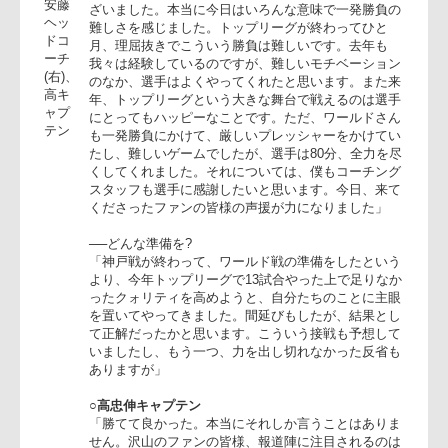
◎日本IBMビッグブルー
○安藤裕樹ヘッドコーチ
「まず、今日の試合に、また多くのファンの皆様、会
社関係者が駆けつけてくださいました。ありがとうご
安藤
ざいました。本当に今日はいろんな意味で一発勝負の
ヘッ
難しさを感じました。トップリーグが終わってひと
ドコ
月、理屈抜きでこういう勝負は難しいです。去年も
ーチ
我々は経験しているのですが、難しいモチベーション
(右)、
のなか、選手はよくやってくれたと思います。また来
高キ
年、トップリーグという大きな舞台で戦えるのは選手
ャプ
にとってもハッピーなことです。ただ、ワールドさん
テン
も一発勝負にかけて、厳しいプレッシャーをかけてい
たし、難しいゲームでしたが、選手は80分、全力を尽
くしてくれました。それについては、僕もコーチング
スタッフも選手に感謝したいと思います。今日、来て
くださったファンの皆様の声援が力になりました」