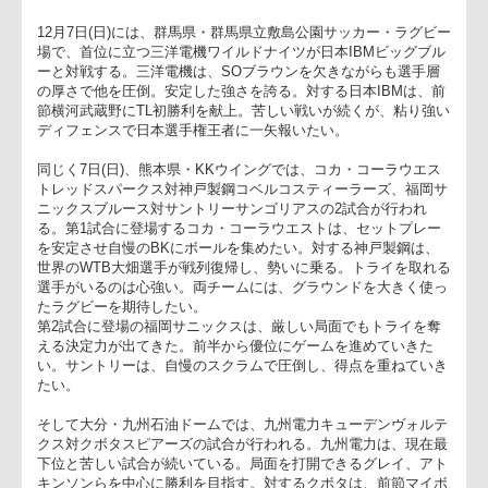
げた横河武蔵野アトラスターズと対戦する。東芝は、SOヒル
抜群のゲームメークと、個々のディフェンスで危なげない戦い
見せている。対する横河武蔵野は、ひたむきなディフェンスと
い切りのいいアタックで活路を見出したい。アップセットはあ
のか？
12月7日(日)には、群馬県・群馬県立敷島公園サッカー・ラグビ
場で、首位に立つ三洋電機ワイルドナイツが日本IBMビッグブ
ーと対戦する。三洋電機は、SOブラウンを欠きながらも選手
の厚さで他を圧倒。安定した強さを誇る。対する日本IBMは、
節横河武蔵野にTL初勝利を献上。苦しい戦いが続くが、粘り強
ディフェンスで日本選手権王者に一矢報いたい。
同じく7日(日)、熊本県・KKウイングでは、コカ・コーラウエ
トレッドスパークス対神戸製鋼コベルコスティーラーズ、福岡
ニックスブルース対サントリーサンゴリアスの2試合が行われ
る。第1試合に登場するコカ・コーラウエストは、セットプレ
を安定させ自慢のBKにボールを集めたい。対する神戸製鋼は、
世界のWTB大畑選手が戦列復帰し、勢いに乗る。トライを取れ
選手がいるのは心強い。両チームには、グラウンドを大きく使
たラグビーを期待したい。
第2試合に登場の福岡サニックスは、厳しい局面でもトライを