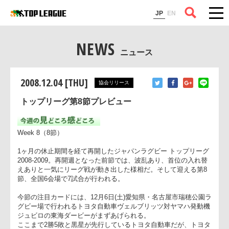
コラム
JP
EN
NEWS
ニュース
2008.12.04 [THU]
協会リリース
トップリーグ第8節プレビュー
Week 8（8節）
1ヶ月の休止期間を経て再開したジャパンラグビー トップリー
2008-2009。再開週となった前節では、波乱あり、首位の入れ
えありと一気にリーグ戦が動き出した様相だ。そして迎える第
節、全国6会場で7試合が行われる。
今節の注目カードには、12月6日(土)愛知県・名古屋市瑞穂公園