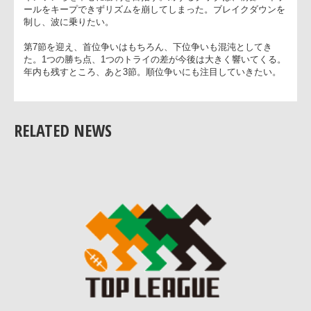
える決定力が出てきた。前半から優位にゲームを進めていきた
い。サントリーは、自慢のスクラムで圧倒し、得点を重ねてい
たい。
そして大分・九州石油ドームでは、九州電力キューデンヴォル
クス対クボタスピアーズの試合が行われる。九州電力は、現在
下位と苦しい試合が続いている。局面を打開できるグレイ、ア
キンソンらを中心に勝利を目指す。対するクボタは、前節マイ
ールをキープできずリズムを崩してしまった。ブレイクダウン
RELATED NEWS
制し、波に乗りたい。
第7節を迎え、首位争いはもちろん、下位争いも混沌としてき
た。1つの勝ち点、1つのトライの差が今後は大きく響いてくる
年内も残すところ、あと3節。順位争いにも注目していきたい