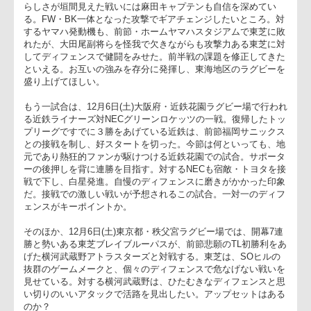
グビー場で行われるトヨタ自動車ヴェルブリッツ対ヤマハ発動
ジュビロの東海ダービーがまずあげられる。
ここまで2勝5敗と黒星が先行しているトヨタ自動車だが、トヨ
らしさが垣間見えた戦いには麻田キャプテンも自信を深めてい
る。FW・BK一体となった攻撃でギアチェンジしたいところ。
するヤマハ発動機も、前節・ホームヤマハスタジアムで東芝に
れたが、大田尾副将らを怪我で欠きながらも攻撃力ある東芝に
してディフェンスで健闘をみせた。前半戦の課題を修正してき
といえる。お互いの強みを存分に発揮し、東海地区のラグビー
盛り上げてほしい。
もう一試合は、12月6日(土)大阪府・近鉄花園ラグビー場で行わ
る近鉄ライナーズ対NECグリーンロケッツの一戦。復帰したト
プリーグですでに３勝をあげている近鉄は、前節福岡サニック
との接戦を制し、好スタートを切った。今節は何といっても、
元であり熱狂的ファンが駆けつける近鉄花園での試合。サポー
ーの後押しを背に連勝を目指す。対するNECも宿敵・トヨタを
戦で下し、白星発進。自慢のディフェンスに磨きがかかった印
だ。接戦での激しい戦いが予想されるこの試合。一対一のディ
ェンスがキーポイントか。
そのほか、12月6日(土)東京都・秩父宮ラグビー場では、開幕7
勝と勢いある東芝ブレイブルーパスが、前節悲願のTL初勝利を