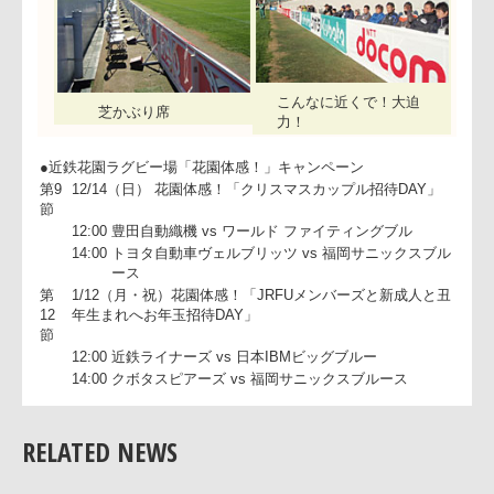
入場券が必要）
■
事前申し込み制（12/14試合は受付終了。1/12試合は12/15(月
より関西協会ＨＰにて募集開始）
関西ラグビー協会TEL 06-6376-0456
ＨＰ
http://www.rugby-kansai.or.jp/
こんなに近くで！大迫
芝かぶり席
力！
●近鉄花園ラグビー場「花園体感！」キャンペーン
第9
12/14（日） 花園体感！「クリスマスカップル招待DAY」
節
12:00
豊田自動織機 vs ワールド ファイティングブル
RELATED NEWS
14:00
トヨタ自動車ヴェルブリッツ vs 福岡サニックスブ
ース
第
1/12（月・祝）花園体感！「JRFUメンバーズと新成人と