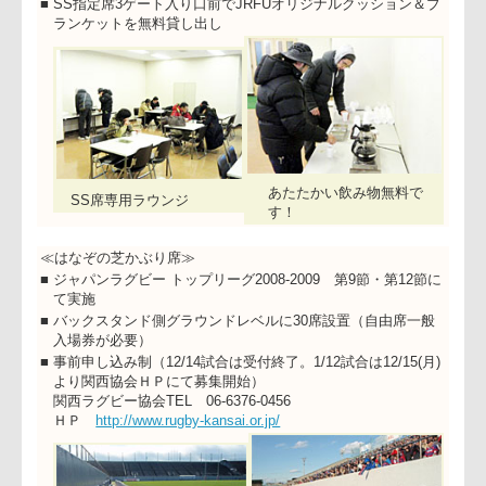
て実施
■
SS席3ゲート入り口前に設置
■
SS指定席入場券ご購入のお客様専用のラウンジ
■
ラウンジ内 ホットコーヒー無料サービス
■
SS指定席3ゲート入り口前でJRFUオリジナルクッション＆
ランケットを無料貸し出し
あたたかい飲み物無料で
SS席専用ラウンジ
す！
≪はなぞの芝かぶり席≫
■
ジャパンラグビー トップリーグ2008-2009 第9節・第12節
て実施
■
バックスタンド側グラウンドレベルに30席設置（自由席一般