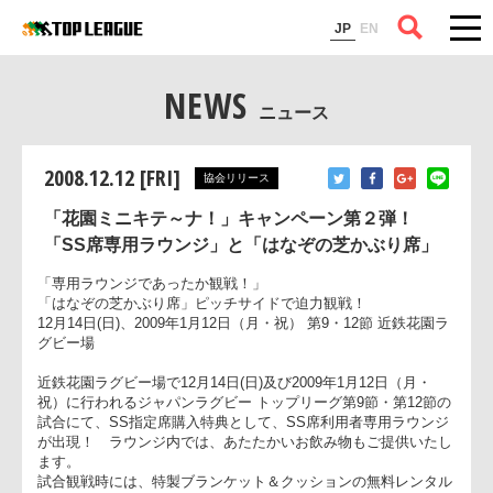
コラム
JP
EN
NEWS
ニュース
2008.12.12 [FRI]
協会リリース
「花園ミニキテ～ナ！」キャンペーン第２弾！
「SS席専用ラウンジ」と「はなぞの芝かぶり席」
「専用ラウンジであったか観戦！」
「はなぞの芝かぶり席」ピッチサイドで迫力観戦！
12月14日(日)、2009年1月12日（月・祝） 第9・12節 近鉄花園
グビー場
近鉄花園ラグビー場で12月14日(日)及び2009年1月12日（月・
祝）に行われるジャパンラグビー トップリーグ第9節・第12節
試合にて、SS指定席購入特典として、SS席利用者専用ラウン
が出現！ ラウンジ内では、あたたかいお飲み物もご提供いた