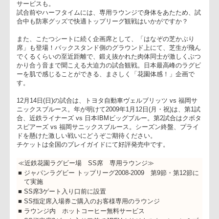
ます。
試合観戦時には、特製ブランケット＆クッションの無料レンタ
サービスも。
試合前やハーフタイムには、専用ラウンジで身体をあたため、
合中も防寒グッズで快適トップリーグ観戦はいかがですか？
また、こたつシートに続く企画席として、「はなぞの芝かぶり
席」も登場！バックスタンド側のグラウンド上にて、芝生が飛
でくるくらいの至近距離で、鍛え抜かれた肉体同士が激しくぶ
かり合う音まで聞こえる大迫力の試合観戦。日本最高峰のラグ
ーを肌で感じることができる、まさしく「花園体感！」企画で
す。
12月14日(日)の試合は、トヨタ自動車ヴェルブリッツ vs 福岡
ニックスブルース。年が明けて2009年1月12日(月・祝)は、第1
合、近鉄ライナーズ vs 日本IBMビッグブルー。第2試合はクボ
スピアーズ vs 福岡サニックスブルース。シーズン終盤、プラ
ドを懸けた激しい戦いにどうぞご期待ください。
チケットは全国のプレイガイドにて好評発売中です。
≪近鉄花園ラグビー場 SS席 専用ラウンジ≫
■
ジャパンラグビー トップリーグ2008-2009 第9節・第12節