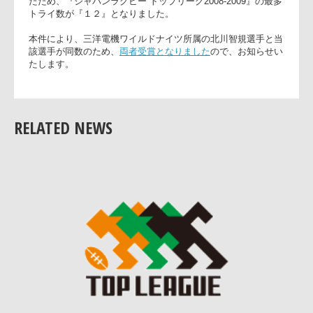
●
最多トライゲッター賞変更のお知らせ
また上記のとおり、クリスチャン・ロアマヌ選手のドーピン
違反により、当該選手の第12節におけるトライ記録が失効さ
たため、『ジャパンラグビー トップリーグ2008-2009』の最
トライ数が『１２』となりました。
本件により、三洋電機ワイルドナイツ所属の北川智規選手と
RELATED NEWS
該選手が同数のため、
両者受賞となりました
ので、お知らせ
たします。