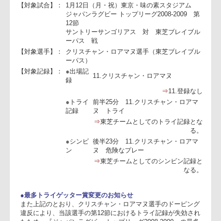
記
【対象試合】：
1月12日（月・祝）東京・味の素スタジアム
ジャパンラグビー トップリーグ2008-2009 
12節
サントリーサンゴリアス 対 東芝ブレイブ
ーパス 戦
【対象選手】：
クリスチャン・ロアマヌ選手（東芝ブレイブ
ーパス）
【対象記録】：
●
出場記
11.クリスチャン・ロアマヌ
録
⇒
11.登録な
●
トライ
前半25分 11.クリスチャン・ロアマ
記録
ヌ トライ
⇒
東芝チームとしてのトライ記録と
る
●
シンビ
後半23分 11.クリスチャン・ロアマ
ン
ヌ 危険なプレー
⇒
東芝チームとしてのシンビン記録
なる