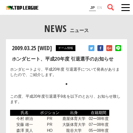
コラム
JP
EN
NEWS
ニュース
2009.03.25 [WED]
チーム情報
ホンダヒート、平成20年度 引退選手のお知らせ
ホンダヒートより、平成20年度 引退選手について発表がありま
したので、ご紹介します。
●
この度、平成20年度引退選手9名を以下のとおり、お知らせ致
ます。
氏名
ポジション
出身
在籍期間
今村 耕治
PR
鹿屋体育大学
02ー08年度