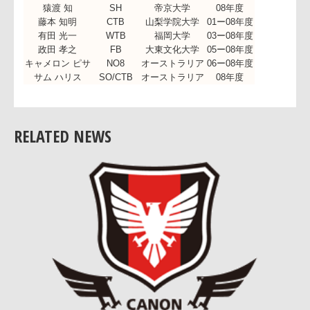
安藤 雄一
PR
大阪体育大学
07ー08年度
森澤 英人
HO
龍谷大学
05ー08年度
猿渡 知
SH
帝京大学
08年度
藤本 知明
CTB
山梨学院大学
01ー08年度
有田 光一
WTB
福岡大学
03ー08年度
政田 孝之
FB
大東文化大学
05ー08年度
キャメロン ピサ
NO8
オーストラリア
06ー08年度
サム ハリス
SO/CTB
オーストラリア
08年度
RELATED NEWS