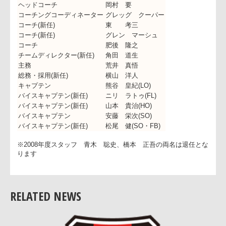
部長
佐藤 純孝
ゼネラルマネージャー(新任)
細谷 直
ヘッドコーチ
岡村 要
コーチングコーディネーター
グレッグ クーパー
コーチ(新任)
東 考三
コーチ(新任)
グレン マーシュ
コーチ
肥後 隆之
チームディレクター(新任)
角田 道生
主務
荒井 真悟
総務・採用(新任)
横山 洋人
キャプテン
熊谷 皇紀(LO)
バイスキャプテン(新任)
ニリ ラトゥ(FL)
バイスキャプテン(新任)
山本 貴治(HO)
バイスキャプテン
安藤 栄次(SO)
バイスキャプテン(新任)
松尾 健(SO・FB)
※2008年度スタッフ 青木 聡史、橋本 正吾の両名は退任と
RELATED NEWS
ります