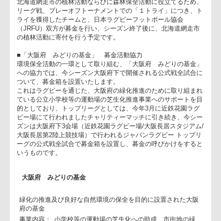
■FOR ALL「TRY for GREEN」プロジェクト
昨シーズン新たな試みとして展開したFOR ALL「TRY for
GREEN」プロジェクト。今シーズンもスポーツマンシップを
じた環境活動への取り組みとして、ラグビーゆかりの地でもあ
北海道網走市の植林活動ならびに森林保全活動に役立てるため
リーグ戦、プレーオフトーナメントでの「１トライ」につき、
ライを獲得したチームと、日本ラグビーフットボール協会
（JRFU）双方が募金を行い、シーズン終了後に、北海道網走
の植林活動に寄付を行う予定です。
■「大阪府 みどりの基金」 募金活動協力
環境保全活動の一環として取り組む、「大阪府 みどりの基金
への協力では、今シーズン大阪府下で開催される公式戦全試合
ついて、募金箱を設置いたします。
これはラグビーを通じた、大阪府の緑化推進のために取り組ま
ている公立小学校等の運動場の芝生化推進事業へのサポートを
的としており、トップリーグとしては、今年3月に近鉄花園ラ
ビー場にて行われましたチャリティーマッチに引き続き、今シ
ズンは大阪府下3会場（近鉄花園ラグビー場/大阪長居スタジアム
大阪長居第2陸上競技場）で行われるジャパンラグビー トップ
ーグの公式戦全試合で募金箱を設置し、募金の呼びかけをする
いうものです。