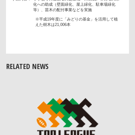
大阪府 みどりの基金
緑化の推進及び良好な自然環境の保全を目的に設置された大阪
府の基金
事業内容：
小学校等の運動場の芝生化への助成、市街地の緑
化への助成（壁面緑化、屋上緑化、駐車場緑化
等）、苗木の配付事業などを実施
RELATED NEWS
※平成19年度に「みどりの基金」を活用して植
えた樹木は21,006本