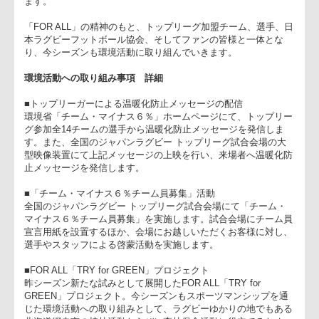
プロジェクト、
「大阪府 みどりの基金」への寄付
につきまして
も、環境活動への取り組みの一環として今シーズンも実施いた
ます。
「FOR ALL」の精神のもと、トップリーグ加盟チーム、選手、
本ラグビーフットボール協会、そしてファンの皆様と一体とな
り、今シーズンも環境活動に取り組んでいきます。
環境活動への取り組み事項 詳細
■トップリーガーによる温暖化防止メッセージの配信
環境省「チーム・マイナス６％」ホームページにて、トップリ
グ参加全14チームの選手から温暖化防止メッセージを発信しま
す。また、全国のジャパンラグビー トップリーグ試合会場の大
型映像装置にて上記メッセージの上映を行い、来場者へ温暖化
止メッセージを発信します。
■「チーム・マイナス６％チーム員募集」活動
全国のジャパンラグビー トップリーグ試合会場にて「チーム・
マイナス６％チーム員募集」を実施します。試合会場にチーム
宣言用紙を設置するほか、会場にお越しいただくお客様に対し
選手やスタッフによる啓蒙活動を実施します。