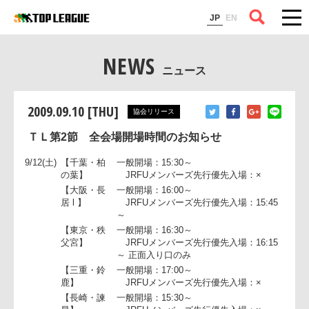
コラム
JP
EN
NEWS
ニュース
2009.09.10 [THU]
協会リリース
ＴＬ第2節 全会場開場時間のお知らせ
9/12(土)
【千葉・柏
一般開場：15:30～
の葉】
JRFUメンバーズ先行優先入場：×
【大阪・長
一般開場：16:00～
居 l 】
JRFUメンバーズ先行優先入場：15:4
～
【東京・秩
一般開場：16:30～
父宮】
JRFUメンバーズ先行優先入場：16:1
～ 正面入り口のみ
【三重・鈴
一般開場：17:00～