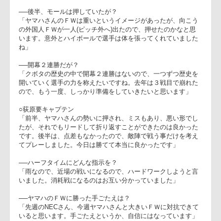
スが多く、苦しかったが、一つのチェイス、タックルできっか
けを作って逆転できました。後半は雨が激しかったので、しっ
かりキャッチ、サポートしようと、シンプルに戦おうと選手に
言いました。雨の中、お互い攻め手がなく、大変なゲームでし
た。危うい場面もあったので、これから直していきたいと思い
ます」
──ドゥラーム選手の出来は？
「ペナルティキックは調子悪かったですね。外に蹴ってちょっ
と意地になっていました。先週の疲れが残っているけれど、プ
ロなのでね。しっかり休ませたいと思います。修正させて次に
つなげたいです」
──後半、モールは押していたが？
「ヤマハさんのＦＷは重いというイメージがあったが、向こう
の外国人ＦＷが一人(ピッチ外へ)出たので、押せたのかなと思
います。意外とハイボールで選手は体を張ってくれていました
ね」
──開幕２連勝だが？
「クボタの歴史の中で開幕２連勝はないので、一つずつ歴史を
開いていく選手の力を称えたいですね。去年は３戦目で崩れた