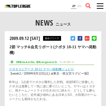
コラム
JP
EN
NEWS
ニュース
2009.09.12 [SAT]
協会リリース
2節 マッチ&会見リポート(クボタ 18-11 ヤマハ発動
機)
クボタスピアーズ 18-11 ヤマハ発動機ジュビロ
【week2／2009年9月12日(土) at東京・秩父宮ラグビー場】
昨年は、1点差でクボタが勝利した対戦。前節NECに快勝した
クボタは連勝して一気に波に乗りたいところ。ヤマハはトヨタ
に、両チームノートライの引き分けに終わり、どうしても勝ち
たいところだ。近年減少傾向にある日本人SO、大田尾のゲー