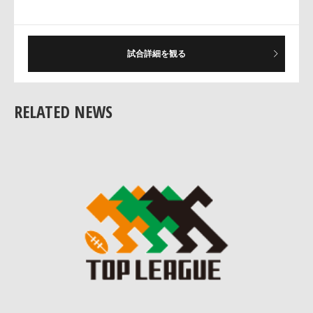
ので、もう一度、しっかり準備をしていきたいと思います」
○荻原要キャプテン
「前半、ヤマハさんの勢いに押され、ミスもあり、悪い形でし
試合詳細を観る
たが、それでもリードして折り返すことができたのは良かった
です。後半は、点差もなかったので、敵陣で戦う事だけを考え
てプレーしました。今日は勝てて本当に良かったです」
RELATED NEWS
──ハーフタイムにどんな指示を？
「雨なので、近場の戦いになるので、ハードワークしようと言
いました。消耗戦になるのはお互い分かっていました」
──ヤマハのＦＷに勝った手ごたえは？
「先週のNECさん、今週ヤマハさんと大きいＦＷに対抗でき
いると思います。手ごたえというか、自信にはなっています」