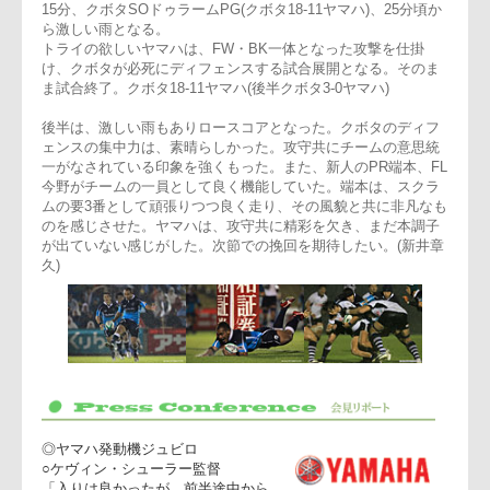
山村がHOに入る。5分頃から雨が強くなる。両チームキックの
蹴り合いの試合展開が続く。
10分、ヤマハは、左へオープン展開するがクボタの固いディ
ェンスに阻まれる。クボタWTB柴原の体を張ったタックルは
ばらしい。
15分、クボタSOドゥラームPG(クボタ18-11ヤマハ)、25分頃
ら激しい雨となる。
トライの欲しいヤマハは、FW・BK一体となった攻撃を仕掛
け、クボタが必死にディフェンスする試合展開となる。そのま
ま試合終了。クボタ18-11ヤマハ(後半クボタ3-0ヤマハ)
後半は、激しい雨もありロースコアとなった。クボタのディフ
ェンスの集中力は、素晴らしかった。攻守共にチームの意思統
一がなされている印象を強くもった。また、新人のPR端本、F
今野がチームの一員として良く機能していた。端本は、スクラ
ムの要3番として頑張りつつ良く走り、その風貌と共に非凡な
のを感じさせた。ヤマハは、攻守共に精彩を欠き、まだ本調子
が出ていない感じがした。次節での挽回を期待したい。(新井
久)