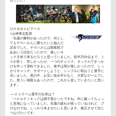
──フラストレーションは？
「セットピースですね。ファーストフェイズまで行かないので
ね」
○大田尾竜彦ゲームキャプテン
「まず、雨の中、磐田から多くのお客様に応援に来ていただい
たことに感謝します。雨でスコアがなかなかできず、クボタさ
んのラインをブレイクすることができませんでした。厳しい試
合でした」
◎クボタスピアーズ
○山神孝志監督
「先週の勝利があったので、何とし
てもヤマハさんに勝ちたいと臨んだ
試合でした。ヤマハさんは開幕戦で
ああいう試合だったので、激しいキ
ック主体で来るだろうと思っていました。前半25分位まで、