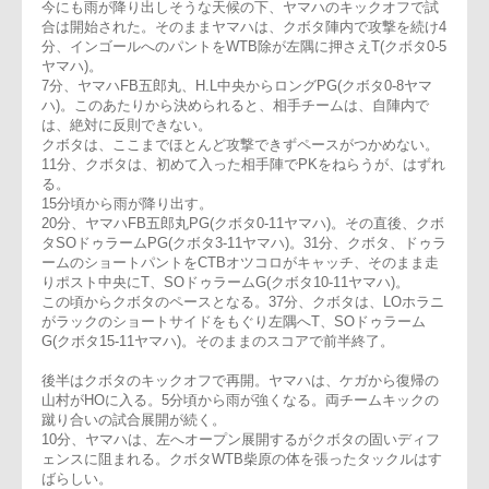
メークにも期待がもたれる。
今にも雨が降り出しそうな天候の下、ヤマハのキックオフで試
合は開始された。そのままヤマハは、クボタ陣内で攻撃を続け
分、インゴールへのパントをWTB除が左隅に押さえT(クボタ0-
ヤマハ)。
7分、ヤマハFB五郎丸、H.L中央からロングPG(クボタ0-8ヤマ
ハ)。このあたりから決められると、相手チームは、自陣内で
は、絶対に反則できない。
クボタは、ここまでほとんど攻撃できずペースがつかめない。
11分、クボタは、初めて入った相手陣でPKをねらうが、はず
る。
15分頃から雨が降り出す。
20分、ヤマハFB五郎丸PG(クボタ0-11ヤマハ)。その直後、ク
タSOドゥラームPG(クボタ3-11ヤマハ)。31分、クボタ、ドゥ
ームのショートパントをCTBオツコロがキャッチ、そのまま走
りポスト中央にT、SOドゥラームG(クボタ10-11ヤマハ)。
この頃からクボタのペースとなる。37分、クボタは、LOホラ
がラックのショートサイドをもぐり左隅へT、SOドゥラーム
G(クボタ15-11ヤマハ)。そのままのスコアで前半終了。
後半はクボタのキックオフで再開。ヤマハは、ケガから復帰の