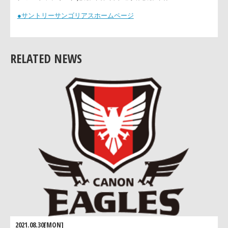
サントリーラグビー部「サンゴリアス」について
“スポーツを通じた健やかな明るい社会づくりへの貢献、および
地域との密着によるラグビーの底辺拡大"および“社内の一体感
醸成"を目的に1980年創部されました。1997年からは、“サント
ーサンゴリアス"というマスコットネームを採用し、ファンの皆
様に親しまれています。現在まで、東日本社会人リーグ優勝6
RELATED NEWS
回、全国社会人大会優勝3回、マイクロソフトカップ(ジャパン
グビートップリーグ)優勝1回、日本選手権優勝3回。
●サントリーサンゴリアスホームページ
2021.08.30[MON]