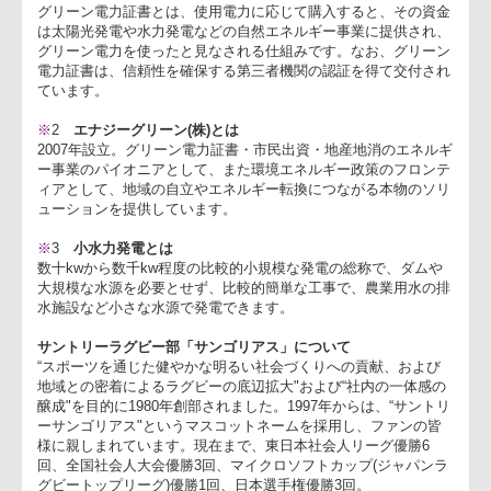
グリーン電力とは、太陽光、風力、水力といった自然の恵みか
生まれた「自然エネルギー」によって発電された電力のことで
す。石油や石炭などの化石燃料や原子力による従来型のエネル
ーとは違い、地球環境に優しい持続可能なエネルギーで、環境
の負荷が小さい「再生可能エネルギー」とも呼ばれています。
グリーン電力証書とは、使用電力に応じて購入すると、その資
は太陽光発電や水力発電などの自然エネルギー事業に提供され
グリーン電力を使ったと見なされる仕組みです。なお、グリー
電力証書は、信頼性を確保する第三者機関の認証を得て交付さ
ています。
※
2
エナジーグリーン(株)とは
2007年設立。グリーン電力証書・市民出資・地産地消のエネル
ー事業のパイオニアとして、また環境エネルギー政策のフロン
ィアとして、地域の自立やエネルギー転換につながる本物のソ
ューションを提供しています。
※
3
小水力発電とは
数十kwから数千kw程度の比較的小規模な発電の総称で、ダム
大規模な水源を必要とせず、比較的簡単な工事で、農業用水の
水施設など小さな水源で発電できます。