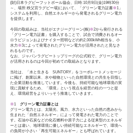
サントリーホールディングス(株)は、ジャパンラグビートップ
ーグ公式戦「サントリーサンゴリアス 対 ホンダヒート」(主催:
(財)日本ラグビーフットボール協会、日時:10月9日(金)19時30分
～、場所:秩父宮ラグビー場)において、「グリーン電力証書
※
1
システムを利用し、自然エネルギーから発電されるグリーン電
を提供します。
今回の取組みは、当社がエナジーグリーン(株)
※
2
から発行され
「グリーン電力証書」を購入することで、試合で消費されるオ
ロラビジョンおよびナイター照明などの約2,000kWh相当を、
水力
※
3
によって発電されたグリーン電力が活用されたと見な
れるものです。
なお、ジャパンラグビートップリーグの公式戦で、グリーン電
が活用されるのは今回が初めての取組みとなります。
当社は、「水と生きる SUNTORY」をコーポレートメッセー
に掲げ、創業以来、水や植物といった自然環境との共生を目指
た企業活動を推進しています。今後も、持続可能な地球環境の
現に貢献するため、「環境」という視点を経営の柱の一つと捉
え、環境経営をよりいっそう推進していきます。
※
1
グリーン電力証書とは