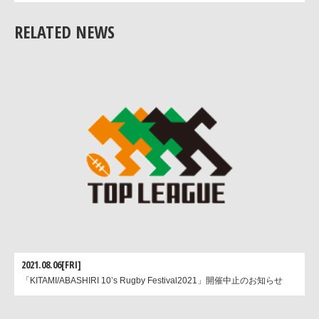
場の芝生化推進事業への協力を目的に、トップリーグは、今年
RELATED NEWS
月に近鉄花園ラグビー場にて行われたチャリティーマッチに引
続き、今シーズン大阪府下3会場（近鉄花園ラグビー場/大阪長
スタジアム/大阪長居第2陸上競技場）で行われる公式戦全試合
（リーグ戦9開催日/プレーオフトーナメントセミファイナル/ワ
ルドカードトーナメント）で募金箱を設置し、募金の呼びかけ
致します。
2021.08.06[FRI]
「KITAMI/ABASHIRI 10’s Rugby Festival2021」開催中止のお知らせ