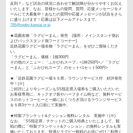
★ラジオを持って行こう！「79.5ＭＨｚ 花園ノーサイドステ
ション」
"ラグビー観戦が初めてのお客様でもトップリーグが思う存分楽
しめる"場内FMラジオ放送「79.5MHz 花園ノーサイドステーシ
ン」を今シーズンも引き続き実施しております。「今のはどん
反則？」など試合の状況に合わせて解説陣が分かりやすくお伝
いたします。なお、皆様からの疑問、質問、応援メッセージを
ールにて大募集中！あなたの質問や応援メッセージが試合をさ
に盛り上げます！応募は以下メールアドレスまで。
795@rugby-kansai.or.jp
★花園名物「ラグビーまん」発売 (場所：メインスタンド側お
よびバックスタンド側フードコーナー)
近鉄花園ラグビー場名物「ラグビーまん」をぜひご賞味くださ
い。
「ラグビーまん」価格：1個300円
その他のメニュー：「ふかひれスープ」<1杯250円>／「ラグビ
ーまん」と「ふかひれスープ」のセット<1セット500円>
★「近鉄花園ラグビー場ＳＳ席」ラウンジサービス付 好評発
中！(※)
ご好評により今シーズンもSS指定席入場券をご購入いただいた