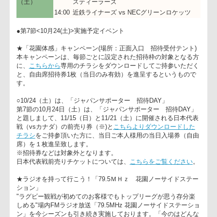
●対戦カード 会場：近鉄花園ラグビー場
10月24日
12:00
ヤマハ発動機ジュビロ vs 神戸製鋼コベル
（土）
スティーラーズ
14:00
近鉄ライナーズ vs NECグリーンロケッツ
●第7節<10月24(土)>実施予定イベント
★「花園体感」キャンペーン(場所：正面入口 招待受付テント
本キャンペーンは、毎節ごとに設定された招待枠の対象となる
に、
こちらから
専用のチラシをダウンロードしてご持参いただ
と、自由席招待券1枚（当日のみ有効）を進呈するというもの
す。
○10/24（土）は、「ジャパンサポーター 招待DAY」
第7節の10月24日（土）は、「ジャパンサポーター 招待DAY
と題しまして、11/15（日）と11/21（土）に開催される日本代
戦（vsカナダ）の前売り券（※)と
こちらよりダウンロードした
チラシ
をご持参頂いた方に、当日ご本人様用の当日入場券（自
席）を１枚進呈致します。
※招待券などは対象外となります。
日本代表戦前売りチケットについては、
こちらをご覧ください