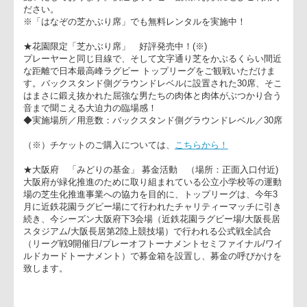
お客様専用に、キックオフ前やハーフタイム時など、無料サー
スのホットコーヒーと一緒におくつろぎ頂けるラウンジサービ
をＳ席3ゲート入口前にて実施中。
★特製ブランケット&クッション無料レンタル 実施中！(※)
なお、「SS指定席」チケットのご購入特典といたしまして、観
戦の際に「特製ブランケット&クッション」の無料レンタルも
施いたしております。快適なラグビー観戦のお供にぜひご利用
ださい。
※「はなぞの芝かぶり席」でも無料レンタルを実施中！
★花園限定「芝かぶり席」 好評発売中！(※)
プレーヤーと同じ目線で、そして文字通り芝をかぶるくらい間
な距離で日本最高峰ラグビー トップリーグをご観戦いただけま
す。バックスタンド側グラウンドレベルに設置された30席、そ
はまさに鍛え抜かれた屈強な男たちの肉体と肉体がぶつかり合
音まで聞こえる大迫力の臨場感！
◆実施場所／用意数：バックスタンド側グラウンドレベル／30
（※）チケットのご購入については、
こちらから！
★大阪府 「みどりの基金」 募金活動 （場所：正面入口付近
大阪府が緑化推進のために取り組まれている公立小学校等の運