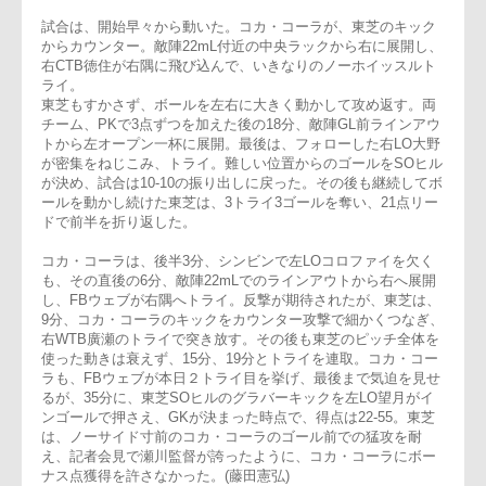
でのトップリーグ開催に、肌寒い秋風の吹くなか中四国各地か
ら駆けつけた3,000人のファンは、熱い試合を期待した。
試合は、開始早々から動いた。コカ・コーラが、東芝のキック
からカウンター。敵陣22mL付近の中央ラックから右に展開し
右CTB徳住が右隅に飛び込んで、いきなりのノーホイッスルト
ライ。
東芝もすかさず、ボールを左右に大きく動かして攻め返す。両
チーム、PKで3点ずつを加えた後の18分、敵陣GL前ラインア
トから左オープン一杯に展開。最後は、フォローした右LO大
が密集をねじこみ、トライ。難しい位置からのゴールをSOヒ
が決め、試合は10-10の振り出しに戻った。その後も継続して
ールを動かし続けた東芝は、3トライ3ゴールを奪い、21点リ
ドで前半を折り返した。
コカ・コーラは、後半3分、シンビンで左LOコロファイを欠く
も、その直後の6分、敵陣22mLでのラインアウトから右へ展開
し、FBウェブが右隅へトライ。反撃が期待されたが、東芝は
9分、コカ・コーラのキックをカウンター攻撃で細かくつなぎ
右WTB廣瀬のトライで突き放す。その後も東芝のピッチ全体
使った動きは衰えず、15分、19分とトライを連取。コカ・コ
ラも、FBウェブが本日２トライ目を挙げ、最後まで気迫を見