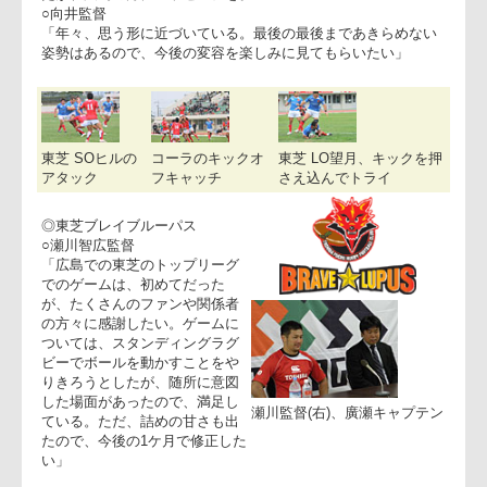
の面で、関東と隔たりがある」
──ショーン・ウェブの評価は？
○向井監督
「彼をスタンドオフにすれば、結果は、ある程度ついてくると
思う。しかし、そうしないのは、もっと長い眼で見て、日本人
のスタンドオフを育てたいからだ」
──コカ・コーラというネームがついたスタジアムでの試合だ
たが、広島の方にメッセージを。
○向井監督
「年々、思う形に近づいている。最後の最後まであきらめない
姿勢はあるので、今後の変容を楽しみに見てもらいたい」
東芝 SOヒルの
コーラのキックオ
東芝 LO望月、キックを
アタック
フキャッチ
さえ込んでトライ
◎東芝ブレイブルーパス