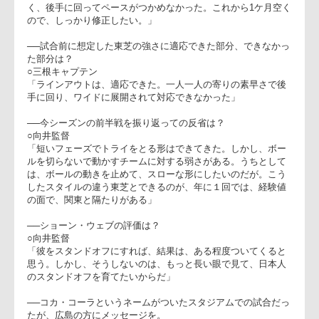
相手のミス。東芝のボールが切
れないで、ディフェンスが機能
しきれず、トライを量産され
た。もっと競った試合をしたか
った」
向井監督(右)、三根キャプテ
○三根秀敏キャプテン
「ディフェンスの時間帯が長
く、後手に回ってペースがつかめなかった。これから1ケ月空
ので、しっかり修正したい。」
──試合前に想定した東芝の強さに適応できた部分、できなか
た部分は？
○三根キャプテン
「ラインアウトは、適応できた。一人一人の寄りの素早さで後
手に回り、ワイドに展開されて対応できなかった」
──今シーズンの前半戦を振り返っての反省は？
○向井監督
「短いフェーズでトライをとる形はできてきた。しかし、ボー
ルを切らないで動かすチームに対する弱さがある。うちとして
は、ボールの動きを止めて、スローな形にしたいのだが。こう
したスタイルの違う東芝とできるのが、年に１回では、経験値