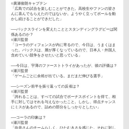
○瀬川智広監督
「広島での東芝のトップリーグ
でのゲームは、初めてだった
が、たくさんのファンや関係者
の方々に感謝したい。ゲームに
ついては、スタンディングラグ
ビーでボールを動かすことをや
りきろうとしたが、随所に意図
した場面があったので、満足し
瀬川監督(右)、廣瀬キャプテ
ている。ただ、詰めの甘さも出
たので、今後の1ケ月で修正した
い」
○廣瀬俊朗キャプテン
「広島での試合を楽しむことができた。高校生やファンの皆さ
んに喜んでもらえたのではないか。ようやく立ってボールを動
かし続けることができだした」
──バックスラインを変えたこととスタンディングラグビーは
係あるのか？
○瀬川監督
「コーラのディフェンスが内に寄るので、今日は、うまくはま
った。バックスは、層が厚くなっているので、日本人・外国人