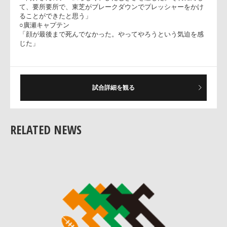
含めていい競争をさせたいと思っている」
──今日は、宇薄のファーストトライがあったが、彼の評価は
○瀬川監督
「ゲームごとに余裕が出ている。まだまだ伸びる選手」
──シーズン前半を振り返っての反省は？
○瀬川監督
試合詳細を観る
「誇れることは、すべての試合でボーナスポイントを得て、相
手に対してはそれを与えなかったこと。しかし、得点チャンス
にミスがあるので、詰めの部分をしっかりとしたい」
RELATED NEWS
──コーラの印象は？
○瀬川監督
「向井さんのチームらしく、ひたむきさを感じた。それに対し
て、要所要所で、東芝がブレークダウンでプレッシャーをかけ
ることができたと思う」
○廣瀬キャプテン
「顔が最後まで死んでなかった。やってやろうという気迫を感
じた」