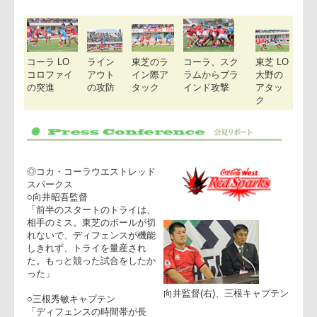
るが、35分に、東芝SOヒルのグラバーキックを左LO望月がイ
ンゴールで押さえ、GKが決まった時点で、得点は22-55。東芝
は、ノーサイド寸前のコカ・コーラのゴール前での猛攻を耐
え、記者会見で瀬川監督が誇ったように、コカ・コーラにボー
ナス点獲得を許さなかった。(藤田憲弘)
コーラ LO
ライン
東芝のラ
コーラ、スク
東芝 L
コロファイ
アウト
イン際ア
ラムからブラ
大野の
の突進
の攻防
タック
インド攻撃
アタッ
ク
◎コカ・コーラウエストレッド
スパークス
○向井昭吾監督
「前半のスタートのトライは、