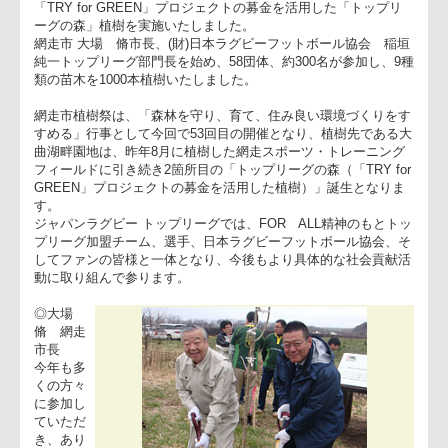
走市）にて開催された、
記念碑
網走市植樹祭にて、
「TRY for GREEN」プロジェクトの募金を活用した「トップリ
ーグの森」植樹を実施いたしました。
網走市 大場 脩市長、(財)日本ラグビーフットボール協会 稲
純一トップリーグ部門長を始め、58団体、約300名が参加し、9
類の苗木を1000本植樹いたしました。
網走市植樹祭は、「森林を守り、育て、住み良い環境づくりを
すめる」行事として今回で53回目の開催となり、植樹先である
曲湖畔園地は、昨年8月に植樹した網走スポーツ・トレーニン
フィールドに引き続き2箇所目の「トップリーグの森（「TRY fo
GREEN」プロジェクトの募金を活用した植樹）」誕生となり
す。
ジャパンラグビー トップリーグでは、FOR ALL精神のもとト
プリーグ加盟チーム、選手、日本ラグビーフットボール協会、
してファンの皆様と一体となり、今後もより具体的な社会貢献
動に取り組んで参ります。
◎大場
脩 網走
市長