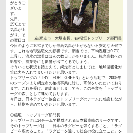
今年も多
くの方々
に参加し
ていただ
き、あり
がとうご
ざいま
す。
先日、
25℃まで
気温が上
がり、そ
左/網走市 大場市長、右/稲垣トップリーグ部門
の翌日は
今日のように10℃までしか最高気温が上がらない不安定な天候
す。これも地球温暖化の影響です。網走では、平均温度は0.7℃
上昇し、流氷の漂着はほんの数日しかありません。観光客数へ
影響や、漁業等にも影響が出てくるでしょう。
そういった状況も踏まえて、網走市としましては、地球温暖化
策に力を入れてまいりたいと思います。
トップリーグの「TRY FOR GREEN」という活動で、2008
のシーズンより網走市の植樹事業に対し、寄付をいただいてお
ます。これを受け、網走市としましても、この事業を「トップ