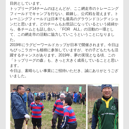
ーグの森」として進めております。
今日は、日本ラグビー協会とトップリーグのチームに感謝しな
ら、植樹を進めていきたいと思います。
◎稲垣 トップリーグ部門長
トップリーグは14チームで構成される日本最高峰のリーグです
そのトップリーグは、「日本のラグビーを強くすること」「ラ
ビーを広めること」「ラグビーを通して社会の役に立つこと」
目的としています。
トップリーグ14チームのほとんどが、ここ網走市のトレーニン
フィールドでキャンプを行ない、鍛錬し、公式戦を迎えます。
レーニングフィールドは日本でも最高のグラウンドコンディシ
ンだと思います。どのチームもお世話になっているという経緯
ら、各チームとも話し合い、「FOR ALL」の活動の一環とし
て、この網走市の活動に協力していこうということになりまし
た。
2019年にラグビーワールドカップが日本で開催されます。今日
ちびっこラガーも植樹に参加していますが、その子どもたちも
躍するチャンスがあります。2019年、夢の実現となる頃、この
「トップリーグの森」も、きっと大きく成長していることと思
ます。
今日は、素晴らしい事業にご招待いただき、誠にありがとうご
いました。