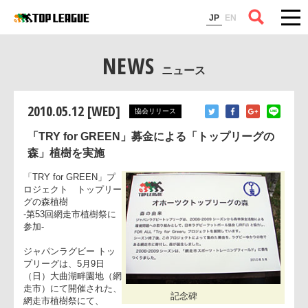
コラム
JP
EN
NEWS
ニュース
2010.05.12 [WED]
協会リリース
「TRY for GREEN」募金による「トップリーグの
森」植樹を実施
「TRY for GREEN」プ
ロジェクト トップリー
グの森植樹
-第53回網走市植樹祭に
参加-
ジャパンラグビー トッ
プリーグは、5月9日
（日）大曲湖畔園地（網