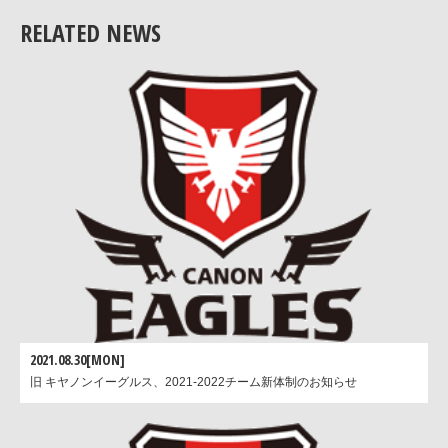
RELATED NEWS
3.当日の参加チーム、トーナメント組み合わせ等
こちらの
パンフレットデータ(PDF形式)
をご参照ください。
2021.08.30[MON]
旧 キヤノンイーグルス、2021-2022チーム新体制のお知らせ