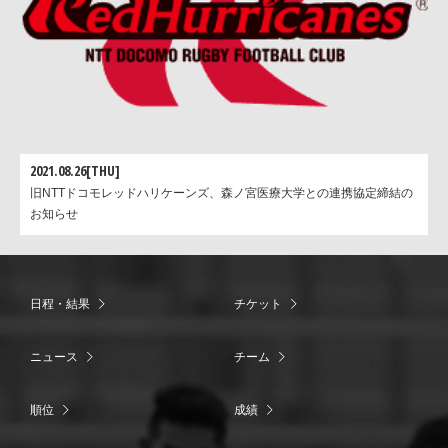
2021.08.26[THU]
旧NTTドコモレッドハリケーンズ、森ノ宮医療大学との連携協定締結の
お知らせ
日程・結果
チケット
ニュース
チーム
順位
成績