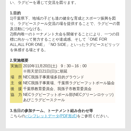
この大会は地域の子ども達の健全な育成とスポーツ振興を図る
助として開催させていただいている大会です。当日は、千葉県
スクールから、小学1年生から6年生まで合わせて600名以上が
い、ラグビーを通じて交流を図ります。
1.目的
1)千葉県下、地域の子ども達の健全な育成とスポーツ振興を図
り、ラグビースクール交流の場を提供することで、ラグビーの
及活動につなげる。
2)県内唯一のトーナメント大会を開催することにより、一つの
標に向かって努力することや達成感、そして「ONE FOR
ALL,ALL FOR ONE」「NO SIDE」といったラグビースピリッ
を体感する場とする。
2.実施概要
実施日
2010年11月20日(土) 9：30～16：00
※雨天翌日21日(日)に順延
場 所
NEC我孫子事業場多目的グラウンド
主 催
NEC我孫子事業場、千葉県ラグビーフットボール協会
後 援
千葉県教育委員会、我孫子市教育委員会
協 力
NECラグビーフットボール部(NECグリーンロケッツ)
あびこラグビースクール