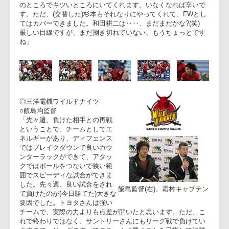
「本日は関係者、日本協会の皆様、三洋電機の皆様、ありがと
うございました。特に、トヨタのファンの皆様には遠くまで足
を運んでいただいて、点差が開いても最後まで声を掛けてくだ
さって感謝しています。簡単なミスから点を与えてしまったの
が、三洋さんの強さで、修正できなかったのが敗因です。三洋
さんのディフェンスの力、判断力に何度もボールを獲られてし
まいました。日本選手権に向けて改善していきたいです。三洋
さんは本当に強かったと思います。試合のレビューを見て、悔
しさが出て、初めてそこで日本選手権に向かう気持ちが湧いて
くると思います。心から三洋さんの勝利をお祝いしたいと思い
ます」
──早々に中山キャプテンと麻田前キャプテンが負傷退場した
が?
「うちのキャプテンは口数が多いほうじゃないけれど、プレー
のところでキツいところにいてくれます。いなくなれば辛いで
す。ただ、(交替した)杉本もそれなりにやってくれて、FWと
てはカバーできました。和田耕二は‥‥、まだまだかな?(笑
厳しい目線ですが、まだ捌き切れていない、もうちょっとです
ね」