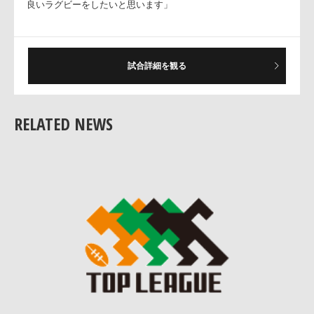
の上では過去2年よりよいと思います。層も厚いので、コミュ
ケーションをとって選手を決めますが、必ず優勝したいと思い
ます」
試合詳細を観る
○霜村誠一キャプテン
「おお疲れ様です。トヨタさんに負け、そこからプレーオフに
向けて自分たちの準備を大切にして、その結果が出た試合でし
た。前の試合ではディフェンスが崩れたので、改善し、アタッ
RELATED NEWS
クもトニーのコントロール中心に凄く前へ行けたのが勝因で
す。次の試合にも、この2週間やってきたことをやって臨みた
と思います」
──シンビンで1点差になった嫌な時間帯は?
「まず、小さなことをしっかりやって、パニックにならないよ
うにと、これは練習中からミスが出ても自分たちのプレーをや
ろうと言って来ているので、向こうの圧力はありましたが、意
思統一されていたので崩れなかったと思います」
──いよいよ決勝だが?
「もちろん、優勝です。この後、1週間でどれだけ良い準備が
きるかだと思います。去年はいろいろあったが、まず、その舞
台に立てるチャンスを貰ったので、最後はみんながまとまって