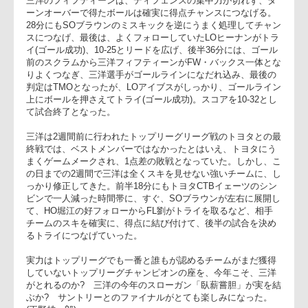
を三洋CTBノートンナイトが拾ってWTB山田にパス。山田が
れをうまくグラバーキックでゴール前にはこび、山田自ら、ゴ
ールポスト下に押さえ、試合を左右する大きなトライを取っ
た。ゴールも成功して、トヨタ7-18三洋。
三洋のフィフティーンは、ディフェンスの集中力が切れず、タ
ーンオーバーで得たボールは確実に得点チャンスにつなげる。
28分にもSOブラウンのミスキックを逆にうまく処理してチャ
スにつなげ、最後は、よくフォローしていたLOヒーナンがト
イ(ゴール成功)、10-25とリードを広げ、後半36分には、ゴー
前のスクラムから三洋フィフティーンがFW・バックス一体と
りよくつなぎ、三洋選手がゴールラインになだれ込み、最後の
判定はTMOとなったが、LOアイブスがしっかり、ゴールライ
上にボールを押さえてトライ(ゴール成功)。スコアを10-32と
て試合終了となった。
三洋は2週間前に行われたトップリーグリーグ戦のトヨタとの
終戦では、ベストメンバーではなかったとはいえ、トヨタにう
まくゲームメークされ、1点差の敗戦となっていた。しかし、
の日までの2週間で三洋は全くスキを見せない強いチームに、
っかり修正してきた。前半18分にもトヨタCTBイェーツのシ
ビンで一人減った時間帯に、すぐ、SOブラウンが左右に展開
て、HO堀江の好フォローからFL劉がトライを取るなど、相手