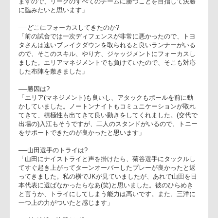
◎三洋電機ワイルドナイツ
○飯島均監督
「先々週、負けた相手との再戦
ということで、チームとしてエ
ネルギーがあり、ディフェンス
ではブレイクダウンで良いカウ
ンターラックができて、アタッ
クではボールをつないで狭い範
囲でスピーディな試合ができま
した。先々週、良い試合をされ
飯島監督(右)、霜村キャプテ
て負けたのが(今日勝てた)大きな
要因でした。トヨタさんは強い
チームで、実際の力よりも点差が開いたと思います。ただ、こ
れで終わりではなく、サントリーさんにもリーグ戦で負けてい
ますので、リーグのすべてのチームに勝つことを目指して決勝
に臨みたいと思います」
──どこにフォーカスしてきたのか?
「前の試合では一次ディフェンスが非常に悪かったので、トヨ