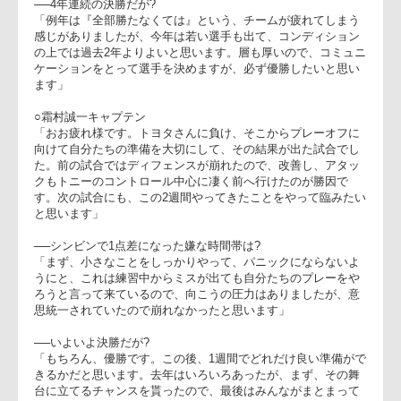
タさんは速いブレイクダウンを取られると良いランナーがいる
ので、そこのスキル、やり方、ジャッジメントにフォーカスし
ました。エリアマネジメントでも負けていたので、そこも対応
した布陣を敷きました」
──勝因は?
「エリア(マネジメント)も良いし、アタックもボールを前に動
かしていました。ノートンナイトもコミュニケーションが取れ
てきて、積極性も出てきて良い動きをしてくれました。(交代
出場の)入江もそうですが、二人のスタンドがいるので、トニ
をサポートできたのが良かったと思います」
──山田選手のトライは?
「山田にナイストライと声を掛けたら、菊谷選手にタックルし
てすぐ起き上がってターンオーバーしたプレーが良かったと返
ってきました。私の横でJKが見ていましたが、あれで山田を
本代表に選ばなかったらなあ(笑)と思いました。彼のひらめき
と言うか、トライにしてしまう能力は高いです。また、三洋に
一つ上の力がついたと感じます」
──4年連続の決勝だが?
「例年は『全部勝たなくては』という、チームが疲れてしまう
感じがありましたが、今年は若い選手も出て、コンディション