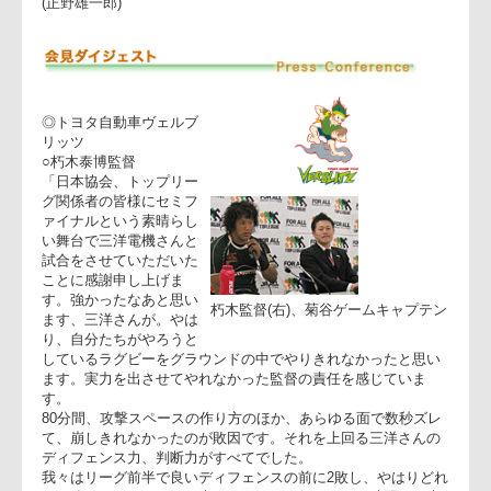
チームのスキを確実に、得点に結び付けて、後半の試合を決め
るトライにつなげていった。
実力はトップリーグでも一番と誰もが認めるチームがまだ獲得
していないトップリーグチャンピオンの座を、今年こそ、三洋
がとれるのか? 三洋の今年のスローガン「臥薪嘗胆」が実を
ぶか? サントリーとのファイナルがとても楽しみになった。
(正野雄一郎)
◎トヨタ自動車ヴェルブ
リッツ
○朽木泰博監督
「日本協会、トップリー
グ関係者の皆様にセミフ
ァイナルという素晴らし
い舞台で三洋電機さんと
試合をさせていただいた
ことに感謝申し上げま