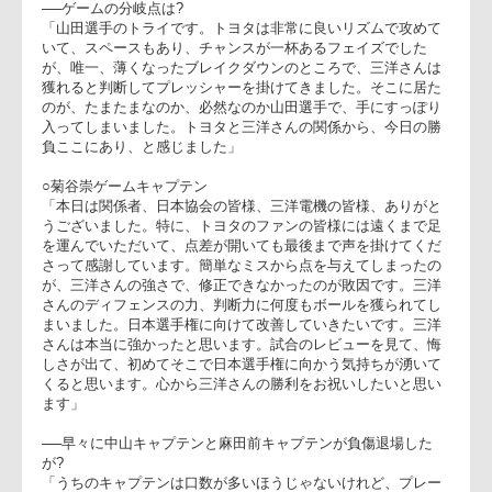
──実際に当たった三洋は?
「最終節で勝たせていただいたが、三洋さんは日本選手権優勝
チームであり、もちろんこちらも受けてたつ立場でなく、チャ
レンジャーとして準備してきました。昨日の試合もそうでした
が、レベルの高い試合では、細かいところに勝利の神が宿ると
思います。小さなミスを得点にする三洋さんが強かったと思い
ます。想定外といえば、ブラウンとノートンナイトのコンビ
は、これまで数少なかったと思います。また、思ったよりグラ
ウンドコンディションが悪く、二人に良いように中盤でボール
を動かされました。対応はできたが、思ったよりボールが横に
動いた印象です」
──ゲームの分岐点は?
「山田選手のトライです。トヨタは非常に良いリズムで攻めて
いて、スペースもあり、チャンスが一杯あるフェイズでした
が、唯一、薄くなったブレイクダウンのところで、三洋さんは
獲れると判断してプレッシャーを掛けてきました。そこに居た
のが、たまたまなのか、必然なのか山田選手で、手にすっぽり
入ってしまいました。トヨタと三洋さんの関係から、今日の勝
負ここにあり、と感じました」
○菊谷崇ゲームキャプテン