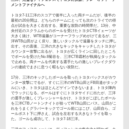
三洋、完璧なディフェンスでトヨタに快勝、プレーオフトーナ
メントファイナルへ
トヨタ7-11三洋のスコアで後半に入った両チームだが、後半の
最初の20分間は、どちらのチームにとっても次のトライでの
点が試合を大きく左右する、重要な攻防の時間帯だ。13分、
央付近のスクラムからのボールを受けたトヨタCTBイェーツが
大きく抜け、WTB遠藤がコーナーフラッグめがけて走るが、
洋WTB山田がよく戻り、激しいタックルで遠藤をタッチに押
出す。その直後、三洋の大きなキックをキャッチしたトヨタが
カウンター攻撃に出るが、トヨタが広くラインに回したところ
でボールを受けたNo.8菊谷を、三洋CTB霜村が執拗なタック
で止める。両チームを代表する選手たちの激しいブレイクダウ
ンの連続でまさに息つく暇もない攻防だ。
17分、三洋のキックしたボールを取ったトヨタバックスがカ
ンター攻撃にでるが、すぐに三洋のWTB山田とFB田邉がタッ
ルにいき、トヨタはほとんどゲインできないまま、トヨタ陣内
でラックになる。ボールはすぐにトヨタサイドに出たが、三洋
の選手が激しくプレッシャーをかけ、トヨタがこぼしたボール