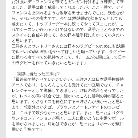
す。強かったなあと思い
朽木監督(右)、菊谷ゲームキャプテ
ます、三洋さんが。やは
り、自分たちがやろうと
しているラグビーをグラウンドの中でやりきれなかったと思い
ます。実力を出させてやれなかった監督の責任を感じていま
す。
80分間、攻撃スペースの作り方のほか、あらゆる面で数秒ズ
て、崩しきれなかったのが敗因です。それを上回る三洋さんの
ディフェンス力、判断力がすべてでした。
我々はリーグ前半で良いディフェンスの前に2敗し、やはりど
だけ強いディフェンスが来てもガンガン行けるよう練習して来
ました。選手は良く成長してくれましたが、ここ一番で、ディ
フェンスを上回れるような攻撃を出せませんでした。残念なが
ら、それが今の実力です。今年は(準決勝の)壁をなんとしても
越えたくて、トップリーグ一本に絞ってやって来ましたが、こ
れでシーズンが終わるわけではないので、選手たちと今までの
スタイルに自信を持って、次の日本選手権に向かっていきたい
と思います。
三洋さんとサントリーさんには日本のラグビーのためにも(決
で)レベルの高い戦いをやってほしいと願っています。ラグビ
に携わる者すべての気持ちとして、4チームが先頭に立って日
のラグビーを作っていきたいと思います」