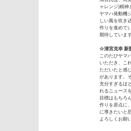
ャレンジ)精
ヤマハ発動機ジ
しい風を吹き
作りを進めて
期待していま
☆清宮克幸 新
このたびヤマ
いただき、こ
ただいたと感
があります。
充分すぎるほ
れるニュース
目標はもちろ
作りを原点に
に導きたいと
よろしくお願