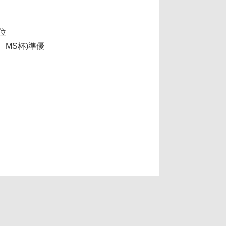
位
MS杯)準優