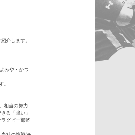
ご紹介します。
きよみや・かつ
す。
、相当の努力
できる「強い」
社ラグビー部監
当社の挑戦(チ