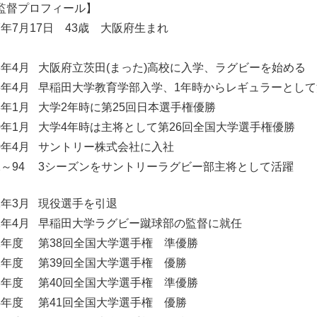
監督プロフィール】
67年7月17日 43歳 大阪府生まれ
3年4月
大阪府立茨田(まった)高校に入学、ラグビーを始める
6年4月
早稲田大学教育学部入学、1年時からレギュラーとして
8年1月
大学2年時に第25回日本選手権優勝
0年1月
大学4年時は主将として第26回全国大学選手権優勝
0年4月
サントリー株式会社に入社
2～94
3シーズンをサントリーラグビー部主将として活躍
1年3月
現役選手を引退
1年4月
早稲田大学ラグビー蹴球部の監督に就任
1年度
第38回全国大学選手権 準優勝
2年度
第39回全国大学選手権 優勝
3年度
第40回全国大学選手権 準優勝
4年度
第41回全国大学選手権 優勝