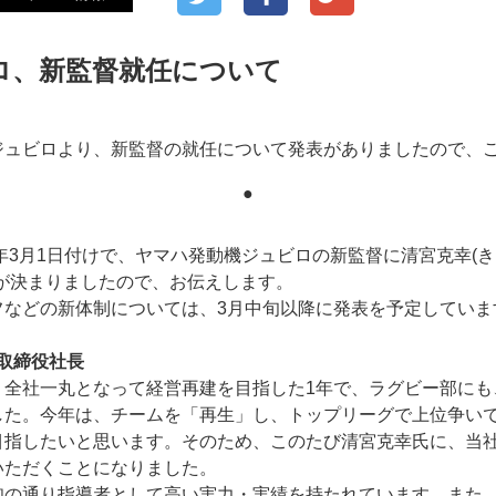
ロ、新監督就任について
ジュビロより、新監督の就任について発表がありましたので、
●
1年3月1日付けで、ヤマハ発動機ジュビロの新監督に清宮克幸(
任が決まりましたので、お伝えします。
フなどの新体制については、3月中旬以降に発表を予定していま
表取締役社長
、全社一丸となって経営再建を目指した1年で、ラグビー部にも
した。今年は、チームを「再生」し、トップリーグで上位争い
目指したいと思います。そのため、このたび清宮克幸氏に、当
いただくことになりました。
知の通り指導者として高い実力・実績を持たれています。また、