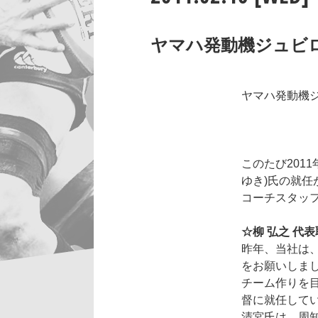
ヤマハ発動機ジュビ
ヤマハ発動機
このたび201
ゆき)氏の就
コーチスタッ
☆柳 弘之 代
昨年、当社は
をお願いしま
チーム作りを
督に就任して
清宮氏は、周