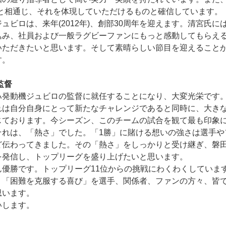
神と相通じ、それを体現していただけるものと確信しています。
ュビロは、来年(2012年)、創部30周年を迎えます。清宮氏に
込み、社員および一般ラグビーファンにもっと感動してもらえ
いただきたいと思います。そして素晴らしい節目を迎えること
す。
監督
ハ発動機ジュビロの監督に就任することになり、大変光栄です
れは自分自身にとって新たなチャレンジであると同時に、大き
じております。今シーズン、このチームの試合を観て最も印象
それは、「熱さ」でした。「1勝」に賭ける想いの強さは選手や
ど伝わってきました。その「熱さ」をしっかりと受け継ぎ、磐
を発信し、トップリーグを盛り上げたいと思います。
ん優勝です。トップリーグ11位からの挑戦にわくわくしていま
、「困難を克服する喜び」を選手、関係者、ファンの方々、皆
思います。
いします。