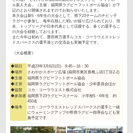
実施！～
この度､「さわやか杯第23回福岡県小学生ラグビーフットボー
ル新人大会」（主催：福岡県ラグビーフットボール協会）が
記のとおり開催されますのでお知らせいたします。
本大会は新5・6年生の大会として、県下23チームのチビッ子
ラガーが参加し、毎年白熱した戦いが繰り広げられており、
在、トップリーグや日本代表として活躍する、多くの選手も
の大会を経験しております。
また今年は初めて、豊田将万選手らコカ・コーラウエストレ
ドスパークスの選手達との交流会も実施予定です。
《大会概要》
◆期日
平成23年3月6日(日) 9:45～16：30
◆場所
さわやかスポーツ広場 (福岡市東区香椎ふ頭1丁目2-2)
◆主催
福岡県ラグビーフットボール協会
◆主管
福岡県ラグビーフットボール協会・少年委員会ほか
◆協賛
コカ・コーラウエスト株式会社
◆参加者
福岡県下23ラグビースクール 小学校5・6年生 約
450名