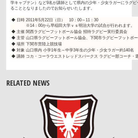
この度、山口県招待ラグビーのイベントの一環として実施され
今シーズンより弊社ラグビー部に新加入いたしました、有田隆
学キャプテン）など9名が講師として県内の少年・少女ラガー
ることとなりましたのでお知らせいたします。
◆ 日時
2011年5月22日（日） 10：00～11：30
※14：00から早稲田大学ｖｓ明治大学の試合が行われ
◆ 主催
関西ラグビーフットボール協会 招待ラグビー実行委員
◆ 主管
山口県ラグビーフットボール協会、下関市ラグビーフ
◆ 場所
下関市営陸上競技場
◆ 対象
山口県内 小学1年生～中学3年生の少年・少女ラガー約1
◆ 講師
コカ・コーラウエストレッドスパークス ラグビー部コ
RELATED NEWS