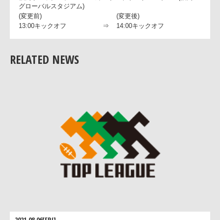
(変更前)
(変更後)
13:00キックオフ
⇒
14:00キックオフ
第12節 2012年1月29日(日)
福岡サニックスブルース 対 サントリーサンゴリアス(福岡
RELATED NEWS
グローバルスタジアム)
(変更前)
(変更後)
13:00キックオフ
⇒
14:00キックオフ
2021.08.06[FRI]