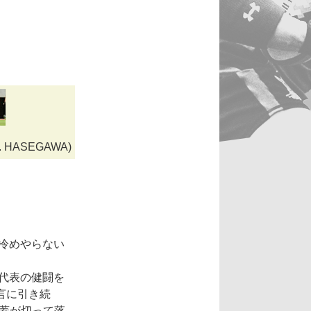
 A. HASEGAWA)
だ冷めやらない
代表の健闘を
言に引き続
火蓋が切って落