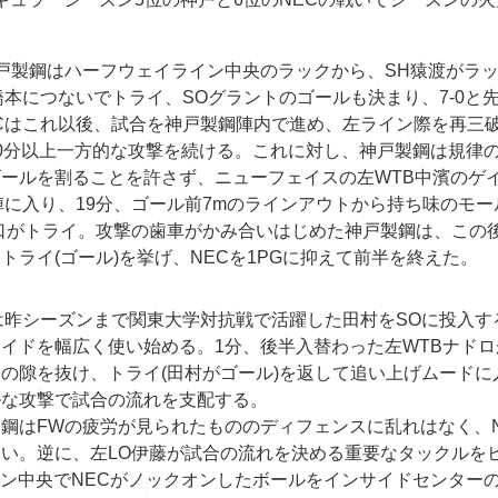
戸製鋼はハーフウェイライン中央のラックから、SH猿渡がラ
橋本につないでトライ、SOグラントのゴールも決まり、7-0と
Cはこれ以後、試合を神戸製鋼陣内で進め、左ライン際を再三
0分以上一方的な攻撃を続ける。これに対し、神戸製鋼は規律
ールを割ることを許さず、ニューフェイスの左WTB中濱のゲ
陣に入り、19分、ゴール前7mのラインアウトから持ち味のモ
口がトライ。攻撃の歯車がかみ合いはじめた神戸製鋼は、この後2
トライ(ゴール)を挙げ、NECを1PGに抑えて前半を終えた。
は昨シーズンまで関東大学対抗戦で活躍した田村をSOに投入す
イドを幅広く使い始める。1分、後半入替わった左WTBナド
の隙を抜け、トライ(田村がゴール)を返して追い上げムードに
ルな攻撃で試合の流れを支配する。
鋼はFWの疲労が見られたもののディフェンスに乱れはなく、N
い。逆に、左LO伊藤が試合の流れを決める重要なタックルを
イン中央でNECがノックオンしたボールをインサイドセンター