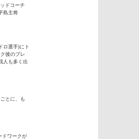
ッドコーチ
、平島主将
ドロ選手)にト
イク後のプレ
我人も多く出
るごとに、も
ードワークが