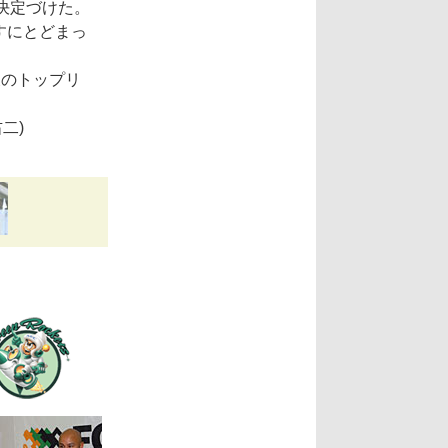
決定づけた。
すにとどまっ
後のトップリ
二)