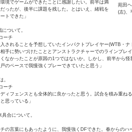
い環境でゲームができたことに感謝したい。前半は満
苑田ヘ
来だったが、後半に課題を残した。とはいえ、緒戦を
(左)
タートできた」
戦について。
コーチ
入されることを予想していたインパクトプレイヤー(WTB・ナ
、相手に勢いづけたこととアンストラクチャーでのラインブレ
くなかったことが原因の1つではないか。しかし、前半から怪
神戸のペースで我慢強くプレーできていたと思う」
価は。
コーチ
・ディフェンスとも全体的に良かったと思う。試合を積み重ね
ると思っている」
来具合について。
チの言葉にもあったように、我慢強くDFできた。春からのハ