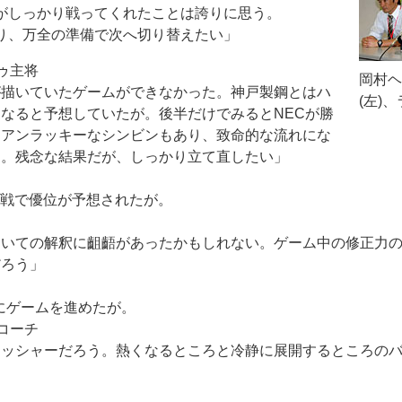
がしっかり戦ってくれたことは誇りに思う。
り、万全の準備で次へ切り替えたい」
ゥ主将
岡村ヘ
が描いていたゲームができなかった。神戸製鋼とはハ
(左)
なると予想していたが。後半だけでみるとNECが勝
、アンラッキーなシンビンもあり、致命的な流れにな
た。残念な結果だが、しっかり立て直したい」
W戦で優位が予想されたが。
ついての解釈に齟齬があったかもしれない。ゲーム中の修正力
だろう」
にゲームを進めたが。
コーチ
レッシャーだろう。熱くなるところと冷静に展開するところの
」