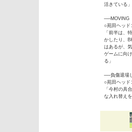
活きている
──MOVIN
○苑田ヘッド
「前半は、
かしたり、B
はあるが、気
ゲームに向
る」
──負傷退場
○苑田ヘッド
「今村の具
な入れ替え