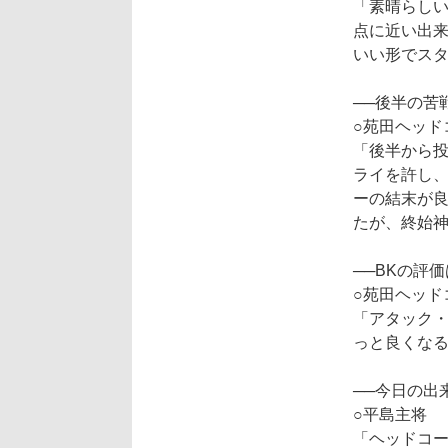
「素晴らし
点に近い出
いい形でス
──後半の苦
○苑田ヘッド
「後半から投
ライを許し
ーの結末が良
たが、終始
──BKの評
○苑田ヘッド
「アタック
っと良くな
──今日の出
○平島主将
「ヘッドコー