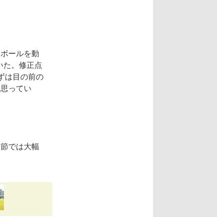
にボールを動
いた。修正点
ずは目の前の
と思ってい
次節では大幅