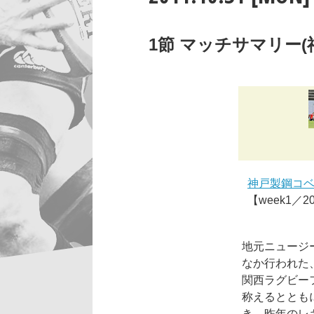
1節 マッチサマリー(神戸
神戸製鋼コベ
【week1／
地元ニュージ
なか行われた
関西ラグビー
称えるととも
き、昨年のレ