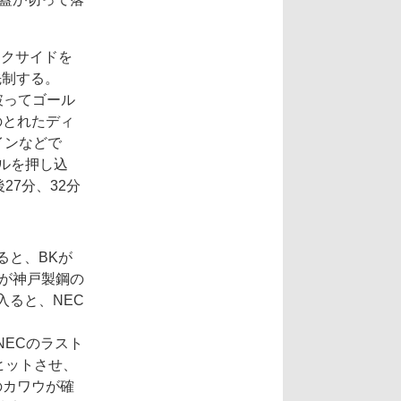
ックサイドを
先制する。
破ってゴール
のとれたディ
インなどで
ールを押し込
7分、32分
ると、BKが
ロが神戸製鋼の
入ると、NEC
ECのラスト
ヒットさせ、
のカワウが確