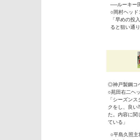
──ルーキー
○岡村ヘッド
「早めの投
ると狙い通
◎神戸製鋼コ
○苑田右二ヘ
「シーズンス
クをし、良い
た。内容に関
ている」
○平島久照主