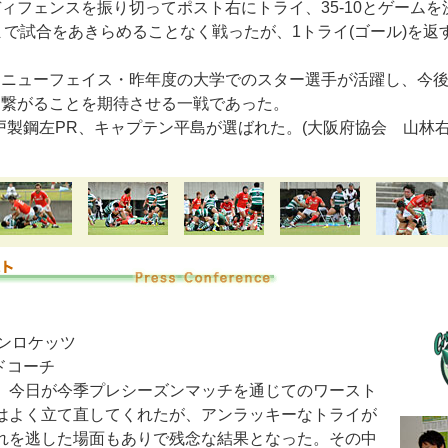
ィフェンスを振り切ってポスト右にトライ、35-10とゲームを
まで試合をあきらめることなく戦ったが、1トライ(ゴール)を返
もニューフェイス・昨年度の大学でのスター選手が活躍し、今
に繋がることを期待させる一戦であった。
戸製鋼左PR、キャプテン平島が選ばれた。(大阪府協会 山林右
ーンロケッツ
ドコーチ
、今日が今季プレシーズンマッチを通じてのワースト
はよく立て直してくれたが、アンラッキーなトライが
れを逃した場面もありで残念な結果となった。その中