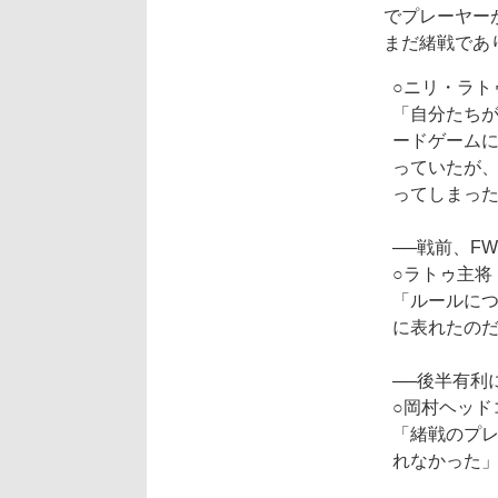
でプレーヤー
まだ緒戦であ
○ニリ・ラト
「自分たち
ードゲームに
っていたが
ってしまっ
──戦前、F
○ラトゥ主将
「ルールに
に表れたの
──後半有利
○岡村ヘッド
「緒戦のプ
れなかった