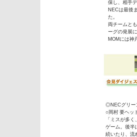
保し、相手デ
NECは最後
た。
両チームと
ーグの発展
MOMには神
◎NECグリ
○岡村 要ヘッ
「ミスが多く
ゲーム。後半
続いたり、流