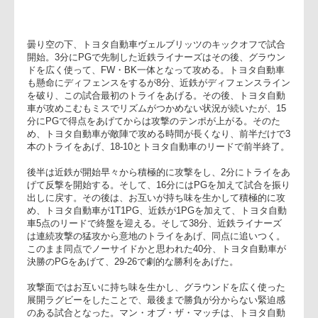
トヨタ自動車ヴェルブリッツ 29-26 近鉄ライナーズ
【week5／2011年12月3日(土) at 愛知・名古屋市瑞穂公園ラ
グビー場】
曇り空の下、トヨタ自動車ヴェルブリッツのキックオフで試合
開始。3分にPGで先制した近鉄ライナーズはその後、グラウン
ドを広く使って、FW・BK一体となって攻める。トヨタ自動車
も懸命にディフェンスをするが8分、近鉄がディフェンスライ
を破り、この試合最初のトライをあげる。その後、トヨタ自動
車が攻めこむもミスでリズムがつかめない状況が続いたが、1
分にPGで得点をあげてからは攻撃のテンポが上がる。そのた
め、トヨタ自動車が敵陣で攻める時間が長くなり、前半だけで
本のトライをあげ、18-10とトヨタ自動車のリードで前半終了
後半は近鉄が開始早々から積極的に攻撃をし、2分にトライを
げて反撃を開始する。そして、16分にはPGを加えて試合を振
出しに戻す。その後は、お互いが持ち味を生かして積極的に攻
め、トヨタ自動車が1T1PG、近鉄が1PGを加えて、トヨタ自
車5点のリードで終盤を迎える。そして38分、近鉄ライナーズ
は連続攻撃の猛攻から意地のトライをあげ、同点に追いつく。
このまま同点でノーサイドかと思われた40分、トヨタ自動車