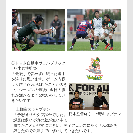
て。
○高キャプテン
「レフリーと上手くコミュニケーションが取れていなかっ
た」
──昨年度のトヨタ自動車戦と今年のトヨタ自動車戦での違
い。
○前田監督
「僅差での戦いができているのは近鉄の成長だと思います」
◎トヨタ自動車ヴェルブリッツ