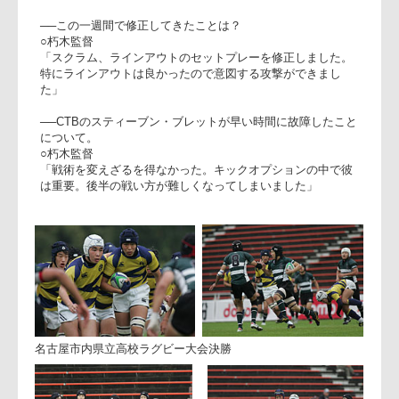
○朽木泰博監督
「最後まで諦めずに戦った選手
を誇りに思います。ゲーム内容
より勝ち点5が取れたことが大き
い。シーズンの最後に今日の勝
利が活きるような戦いをしてい
きたいです」
○上野隆太キャプテン
朽木監督(右)、上野キャプテ
「予想通りのタフ試合でした。
課題は多いが力の差が無い中で
勝てたことが非常に大きい。ディフェンスにたくさん課題を
残したので次節までに修正していきたいです」
──この一週間で修正してきたことは？
○朽木監督
「スクラム、ラインアウトのセットプレーを修正しました。
特にラインアウトは良かったので意図する攻撃ができまし
た」
──CTBのスティーブン・ブレットが早い時間に故障したこと
について。
○朽木監督