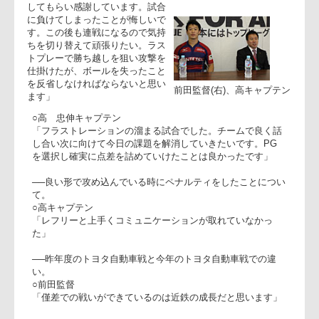
◎近鉄ライナーズ
○前田隆介監督
「雨の中でも多くのファンに応援
してもらい感謝しています。試合
に負けてしまったことが悔しいで
す。この後も連戦になるので気持
ちを切り替えて頑張りたい。ラス
トプレーで勝ち越しを狙い攻撃を
仕掛けたが、ボールを失ったこと
を反省しなければならないと思い
前田監督(右)、高キャプテ
ます」
○高 忠伸キャプテン
「フラストレーションの溜まる試合でした。チームで良く話
し合い次に向けて今日の課題を解消していきたいです。PG
を選択し確実に点差を詰めていけたことは良かったです」
──良い形で攻め込んでいる時にペナルティをしたことについ