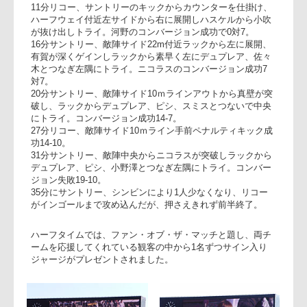
サントリーのキックオフで前半開始。前半立ち上がり、河野
のキックを有賀がカウンターを仕掛けトップスピードに乗っ
たところをノヌーが激しいタックルでひっくり返すと会場に
どよめきが。リコーディフェンスのプレッシャーでサントリ
ーのミスが目立つ。
11分リコー、サントリーのキックからカウンターを仕掛け、
ハーフウェイ付近左サイドから右に展開しハスケルから小吹
が抜け出しトライ。河野のコンバージョン成功で0対7。
16分サントリー、敵陣サイド22m付近ラックから左に展開、
有賀が深くゲインしラックから素早く左にデュプレア、佐々
木とつなぎ左隅にトライ。ニコラスのコンバージョン成功7
対7。
20分サントリー、敵陣サイド10ｍラインアウトから真壁が突
破し、ラックからデュプレア、ピシ、スミスとつないで中央
にトライ。コンバージョン成功14-7。
27分リコー、敵陣サイド10ｍライン手前ペナルティキック成
功14-10。
31分サントリー、敵陣中央からニコラスが突破しラックから
デュプレア、ピシ、小野澤とつなぎ左隅にトライ。コンバー
ジョン失敗19-10。
35分にサントリー、シンビンにより1人少なくなり、リコー
がインゴールまで攻め込んだが、押さえきれず前半終了。