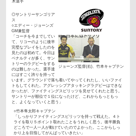
○山品監督
「ぶ厚くマークされるのはわかっている。今以上にというの
は結構難しい部分はあるが、非常によくパフォーマンスして
くれている。彼のところの表裏を上手に使いながらアタック
していきたい」
マン・オブ・ザ・マッチ、佐々
障がい者の方との交流
木選手
◎サントリーサンゴリア
ス
○エディー・ジョーンズ