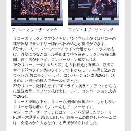
ハーフタイムでは、ファン・オブ・ザ・マッチと題し、両チ
ームを応援してくれている観客の中から1名ずつサイン入り
ジャージがプレゼントされました。
ファン・オブ・ザ・マッチ
ファン・オブ・ザ・マッチ
リコーのキックオフで後半開始。後半立ち上がりはリコーの
連続攻撃でサントリー陣内へ攻め込むが得点ができず。
8分サントリー、ハーフウェイライン付近からニコラスが抜
け、真壁につなぎゴール手前まで持ち込みラックから右に展
開、佐々木がトライ。コンバージョン成功26-10。
16分リコー、一気に4人の選手を入れ替えた直後の、敵陣左
サイド22mライン奥のラインアウトからモールを押し込みカ
ウヘンガ 桜エモシがトライ。コンバージョン成功26-17。活