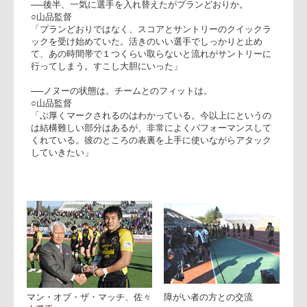
○山品監督
「前半特に多かったのが、ボールキャリーの孤立。サポート
が遅くてクイックボールが出せなかった部分と、前後半共
に、行き過ぎてフィフティ・フィフティ的なパスなどで、余
計にクイックボールが出せず、リズムのいいアタックができ
なかった」
──後半、リコーが継続できるようになった。どういう違い
が。
○山品監督
「ボールキャリーがアグレッシブにサポートが来るまで立っ
てファイトしていた。基本的なことがしっかりできていたこ
とが、アタックのボールをキープできた」
──後半、一気に選手を入れ替えたがプランどおりか。
○山品監督
「プランどおりではなく、スコアとサントリーのクイックラ
ックを受け始めていた。活きのいい選手でしっかりと止め
て、あの時間帯で１つくらい取らないと流れがサントリーに
行ってしまう。すこし大胆にいった」
──ノヌーの状態は。チームとのフィットは。