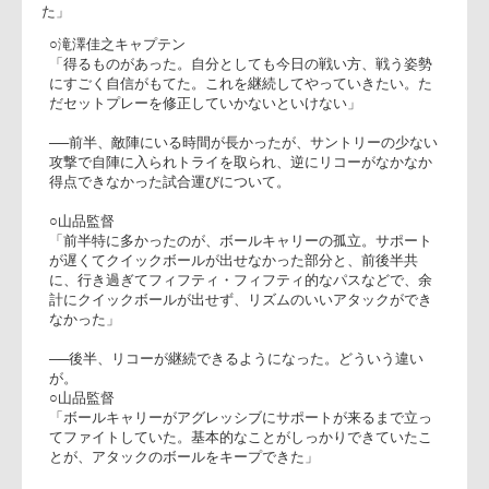
◎リコーブラックラムズ
○山品博嗣監督
「今日の試合、気持ちがすべて
だ。と挑んだ中で、ハードに、
アグレッシブにいいプレーがし
っかりできた。ただ勝利に味方
されなかった部分はあるが、こ
の試合というのはリコーにとっ
て、トップリーグが終わった時
にターニングポイントであった
山品監督(右)、滝澤キャプテ
な、というような試合になっ
た。それ以上に得るものがあっ
た」
○滝澤佳之キャプテン
「得るものがあった。自分としても今日の戦い方、戦う姿勢
にすごく自信がもてた。これを継続してやっていきたい。た
だセットプレーを修正していかないといけない」
──前半、敵陣にいる時間が長かったが、サントリーの少ない
攻撃で自陣に入られトライを取られ、逆にリコーがなかなか
得点できなかった試合運びについて。