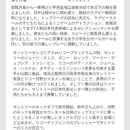
選手入場
キックオクフ
皆既月食から一夜明けた甲府盆地は放射冷却で氷点下の朝を迎
えましたが、日中は穏やかに晴れ渡り、絶好のラグビー観戦日
和になりました。トップリーグの試合に先立ち、ラグビースク
ールの子どもたちによるミニゲームのアトラクション。前座試
合として女子7人制日本代表候補によるセレクションマッチを
催しました。彼女たちの高い技術、スピードに観客席も盛り上
がりました。スクールに所属する女子小学生がボールガールを
行い、目の前での激しいプレーに感動していました。
サントリーサンゴリアスvsリコーブラックラムズ戦、サント
リーのジョージ・スミス、ダニー・ロッソウ、フーリー・デ
ュプレア、トゥシ・ピシ、リコーのマア・ノヌー、ジェーム
ス・ハスケル、タマティ・エリソンという世界を代表する選
手が山梨に集結。地元山梨県日川高等学校出身のサントリー
有賀とリコー河野がスタメン出場ということで、多勢のファ
ンの方が駆けつけてくれました。そして一番の注目はリコー
のノヌー。サントリーの日本代表センター陣との対決に、子
供たちから大人まで興奮していました。