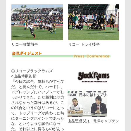
きのいい選手の投入でモールが走った。
37分リコー、敵陣左サイド10ｍライン奥ラインアウトから右
に連続攻撃、エリソン抜け出しトライ。コンバージョン成功
で26-24。
リコーの逆転なるか。リコー応援団の興奮の中、しかしサン
トリーが落ち着いてプレーをして、ノーサイド。
マン・オブ・ザ・マッチには２トライを記録したサントリー
FL佐々木選手が選ばれました。両チームの白熱したゲームに
は、会場内から大きな拍手と声援が送られました。
リコー攻撃前半
リコー トライ後半