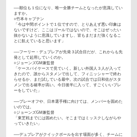
GM兼監督
「コーチを今までしてい
て、リコーのように後半
完璧なプレイをしたのを
見たのは初めて。今日は
ペナルティが多く、サン
トリーのラグビーをする
ジョーンズ監督(右)、竹本キャプテ
のは難しかった。選手達
にはすごく誇りを持って
います。グラウンドで落ち着いてやってくれたし、いいファイ
トもしてくれた。アグレッシブアタッキングラグビーはできな
かったが、ファイティングスピリッツを見せてくれたと思う。
サントリーが順位で１位になったけど、これからもっともっ
と、よくなっていくと思う」
○竹本隼太郎キャプテン
「しっかりファイティングスピリッツを持って戦えた。４ト
ライを取り５ポイント取れたことをうれしく思う。後半勝負
どころで一人一人が動けていたのでよかった。ここからしっ
かり上を目指してがんばっていきたい」
──順位も１位になり、唯一全勝チームとなったが意識してい
ますか。