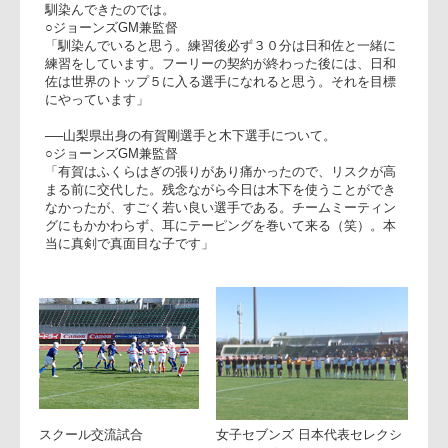
○竹本キャプテン
「今は中間ポイントで１位ですので、とりあえず悪い印象は
ないですけど、ここはゴールではないので、そこはぜったい
抜かないように意識していますし、皆もまだまだ強くなるこ
とに飢えていると思います」
──フーリー・デュプレアが先発３試合目だが、これからも先
発として起用していくのか。
○ジョーンズGM兼監督
「ケースバイケースで見ていく。新しい外国人３人が入って
きたので、誰からスタメンで出して、フィニッシャーで終わ
らせるか、まだ試している最中。次の試合では日和佐がスタ
メンで出る確率が高い。今日後半に入って、すごくいいプレ
ーをしていた」
──プレーオフや、日本選手権に向けては、メンバーを固めた
いのでは。
○ジョーンズGM兼監督
「東芝戦までには固めたい。そこまではミッスクしながらや
っていきたい」
──デュプレアがクイックボールを出す場面が多く、チームに