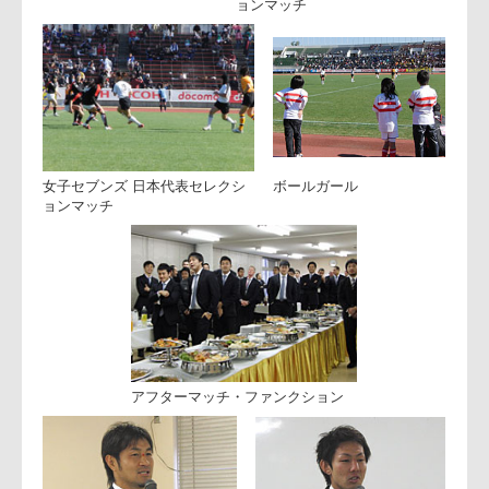
馴染んできたのでは。
○ジョーンズGM兼監督
「馴染んでいると思う。練習後必ず３０分は日和佐と一緒に
練習をしています。フーリーの契約が終わった後には、日和
佐は世界のトップ５に入る選手になれると思う。それを目標
にやっています」
──山梨県出身の有賀剛選手と木下選手について。
○ジョーンズGM兼監督
「有賀はふくらはぎの張りがあり痛かったので、リスクが高
まる前に交代した。残念ながら今日は木下を使うことができ
なかったが、すごく若い良い選手である。チームミーティン
グにもかかわらず、耳にテーピングを巻いて来る（笑）。本
当に真剣で真面目な子です」