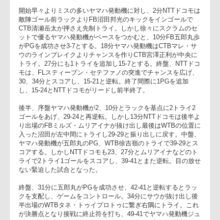
好成績なヤマハ発動機ジュビロと、前々節、神戸製鋼に勝ち、
調子の上がるNTTドコモレッドハリケーンズの対戦。
開始早々よりミスの多いヤマハ発動機に対し、2分NTTドコモ
敵陣ゴール前ラックよりFB沼田邦光のキックをインゴールで
CTB清瀬岳太が押さえ先制トライ。しかし徐々にスクラムのセ
ットで優るヤマハ発動機がペースをつかむと、10分FB五郎丸
がPGを成功させ3-7とする。18分ヤマハ発動機はCTBマレ・サ
ウのラインブレイクよりチャンスを作りCTB宮澤正利が中央に
トライ。27分にも1トライを追加し15-7とする。終盤、NTTド
モは、FLスティーブン・セテファノの突進でチャンスを広げ
30、34分とスコアし、15-21と逆転。終了間際に1PGを追加
し、15-24とNTTドコモがリードし前半終了。
後半、序盤ヤマハ発動機が2、10分とラックを基点に2トライ2
ゴールをあげ、29-24と再逆転。しかし13分NTTドコモは後半
り出場のFBミルズ・ムリアイナが抜け出し最後はWTBの位置
入った沼田が左中間にトライし29-29と振り出しに戻す。中盤
ヤマハ発動機が五郎丸のPG、WTB徐吉嶺のトライで39-29と
コアする。しかしNTTドコモも23、27分とムリアイナなどの
ライで2トライ1ゴールをスコアし、39-41とまた逆転。目の放
ない緊迫した試合となった。