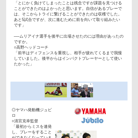
したかったで
高野ヘッドコーチ(左)、箕内ゲームキャプテ
す。前半はセッ
トプレーでプレ
ッシャーをかけることができましたが、イージーなミスやスク
ラムでのペナルティが多くテンポが悪くなってしまったことが
敗因でした」
○箕内拓郎ゲームキャプテン
「とにかく負けてしまったことは残念ですが課題を見つける
ことができたのはよかったと思います。自信があるプレーで
は、そこからトライに繋げることができたのは収穫でした。
あと5試合ですが、次に進むために前を向いて取り組みたい
です」
──ムリアイナ選手を後半に出場させたのには理由があったの
ですか。
○高野ヘッドコーチ
「前半はディフェンスを重視し、相手が疲れてくるまで我慢
していました。後半からはインパクトプレーヤーとして使い
たかった」