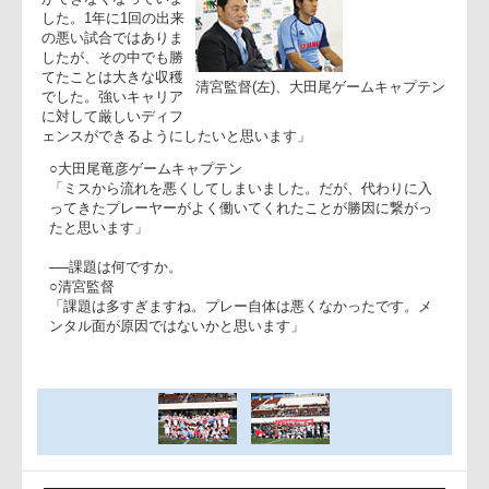
◎ヤマハ発動機ジュビ
ロ
○清宮克幸監督
「最初からミスを連発
し、プレーをすること
ができなくなっていま
した。1年に1回の出来
の悪い試合ではありま
したが、その中でも勝
てたことは大きな収穫
清宮監督(左)、大田尾ゲームキャプテ
でした。強いキャリア
に対して厳しいディフ
ェンスができるようにしたいと思います」
○大田尾竜彦ゲームキャプテン
「ミスから流れを悪くしてしまいました。だが、代わりに入
ってきたプレーヤーがよく働いてくれたことが勝因に繋がっ
たと思います」