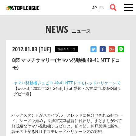
コラム
JP
EN
NEWS
ニュース
2012.01.03 [TUE]
協会リリース
8節 マッチサマリー(ヤマハ発動機 49-41 NTTドコ
モ)
ヤマハ発動機ジュビロ 49-41 NTTドコモレッドハリケーンズ
【week8／2011年12月24日(土) at 愛知・名古屋市瑞穂公園ラ
グビー場】
バックスタンドがスカイブルーとレッドに色分けされる好カー
ド。シーズン始めより清宮克幸監督に代わり、まとまりが出て