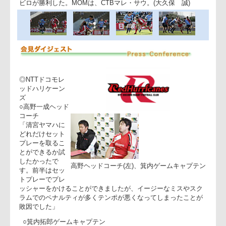
終盤、31分に五郎丸がPGを成功させ、42-41と逆転するとラッ
クを支配し、ゲームをコントロール。34分にサウが抜け出し
半出場のWTBタネ・トゥイプロトゥに繋ぎ右隅にトライ。こ
が決勝点となり接戦に終止符を打ち、49-41でヤマハ発動機ジ
ビロが勝利した。MOMは、CTBマレ・サウ。(大久保 誠)
◎NTTドコモレ
ッドハリケーン
ズ
○高野一成ヘッド
コーチ
「清宮ヤマハに
どれだけセット
プレーを取るこ
とができるか試