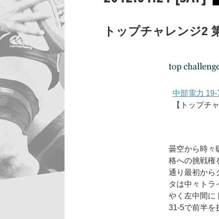
トップチャレンジ2 第
中部電力 19
【トップチャレ
曇空から時々
格への挑戦権
通り最初から
タは中々トラ
やく左中間にト
31-5で前半