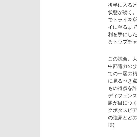
後半に入ると
状態が続く。
でトライを挙
イに至るまで
利を手にした
るトップチャ
この試合、
中部電力の
ての一層の精
に見るべき点
もの得点を
ディフェン
題が目につ
クボタスピ
の強豪とどの
博)