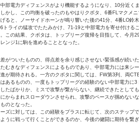
中部電力ディフェンスがより機能するようになり、10分近く
しかし、この均衡を破ったのもやはりクボタ、6番FLマクメニ
げると、ノーサイドホーンが鳴り響いた後の41分、4番LO鈴
6トライの猛攻でたたみかけ、71-19と中部電力を寄せ付ける
。この結果、クボタは、トップリーグ復帰を目指して、今月2
レンジ1に駒を進めることとなった。
大差がついたものの、得点差を余り感じさせない緊張感が続い
ひたむきなディフェンスによるものであり、中部電力には来シ
進が期待される。一方のクボタに関しては、FW第3列、両CT
はあるものの、一度もトップリーグの経験のない中部電力に3ト
許したばかりか、ミスで攻撃が繋がらない、継続できたとして
スにからまれスローダウンさせられ、攻撃のペースが掴めない
くものとなった。
アーズに対しては、この経験をプラスに転じて、次のステップ
ように戦って行くことができるのか、今後の健闘に期待を繋ぎ