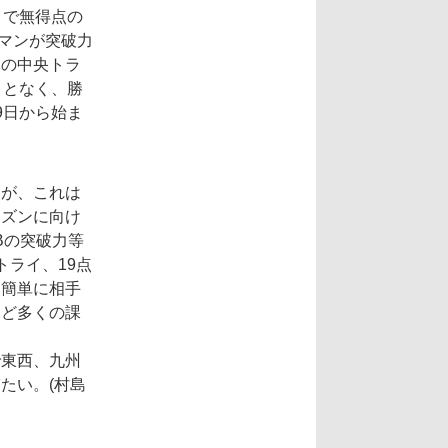
まで無得点の
マンが突破力
木の中央トラ
ことなく、勝
9日から始ま
たが、これは
ーズンに向け
Bの突破力等
ライ、19点
も簡単に相手
など多くの課
で東西、九州
たい。(村島