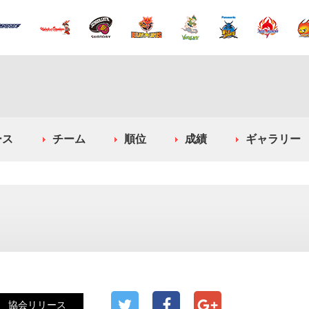
ース
チーム
順位
成績
ギャラリー
協会リリース