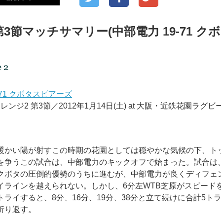
3節マッチサマリー(中部電力 19-71 クボ
-71 クボタスピアーズ
ンジ2 第3節／2012年1月14日(土) at 大阪・近鉄花園ラグビ
暖かい陽が射すこの時期の花園としては穏やかな気候の下、ト
を争うこの試合は、中部電力のキックオフで始まった。試合は
クボタの圧倒的優勢のうちに進むが、中部電力が良くディフェ
イラインを越えられない。しかし、6分左WTB芝原がスピード
ライすると、8分、16分、19分、38分と立て続けに合計5ト
を折り返す。