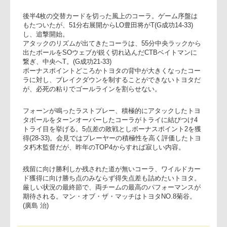
13分、22分とトライを重ねリードを拡げるトヨタだが(7-
19)、積極的にアタックする動きとは裏腹にキックでのエリア
マネジメントが今ひとつなど、イージーミスが目立ち、攻め
きれない。とはいえ36分、38分と連続トライで前半早々にボ
ーナスポイントを獲得したトヨタが7-33で折り返す。
後半4枚の交替カードを切った風上のコーラ。ゲーム序盤は
もたついたが、51分右展開からLO豊田将がT(G成功14-33)
し、追撃開始。
アタックのリズムが出てきたコーラは、55分中央ラックから
出たボールをSOウェブが鋭く切れ込んだCTBベイトマンに
繋ぎ、中央へT。(G成功21-33)
ボーナスポイントどころかトヨタの背中が大きくなったコー
ラに対し、ブレイクダウンを制することができないトヨタだ
が、必死の粘りでゴールラインを割らせない。
フォーンが鳴ったラストプレー、積極的にアタックしたトヨ
タボールをターンオーバーしたコーラがトライに結びつけ4
トライ目を挙げる。5点差の敗戦としボーナスポイント2を獲
得(28-33)。会見ではプレーヤーの積極性を高く評価したトヨ
タ朽木監督だが、昨年のTOP4からすれば寂しい内容。