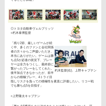
○平原キャプテン
「勝つことだけを考え、あきらめずに最後までプレーしたこ
とがボーナスポイント2に繋がった。残留は決してあきらめ
ない」
──最終戦へ向けての課題は？
○向井監督
「5トライを許した原因はペナルティ。ペナルティをしては
いけないエリアから脱し、しっかり敵陣で勝負する状況をつ
くることが課題」
◎トヨタ自動車ヴェルブリッツ
○朽木泰博監督