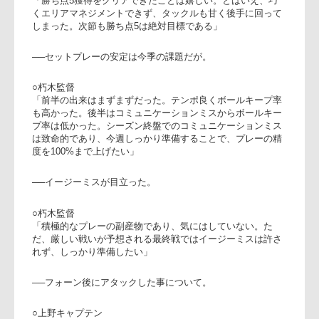
「残り2節、厳しいゲームが続
く中、多くのファンと会社関係
者の方々からご声援いただき、
本当にありがたい。ゲームは勝
ち点5が必達の状況下、プレー
ヤーは全力をつくし、最終節に
繋がったプレーをしてくれた。
朽木監督(右)、上野キャプテ
後半加点できなかったが、前半
からの積極プレー、4トライ目
指しリスクを負っての積極性を素直に評価したい。リコー戦
でも勝ち点5を目指す」
○上野隆太キャプテン
「勝ち点5獲得をクリアできたことは嬉しい。とはいえ、巧
くエリアマネジメントできず、タックルも甘く後手に回って
しまった。次節も勝ち点5は絶対目標である」
──セットプレーの安定は今季の課題だが。
○朽木監督