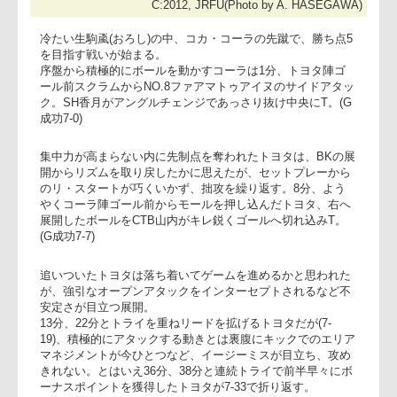
C:2012, JRFU(Photo by A. HASEGAWA
冷たい生駒颪(おろし)の中、コカ・コーラの先蹴で、勝ち点5
を目指す戦いが始まる。
序盤から積極的にボールを動かすコーラは1分、トヨタ陣ゴ
ール前スクラムからNO.8ファアマトゥアイヌのサイドアタッ
ク。SH香月がアングルチェンジであっさり抜け中央にT。(G
成功7-0)
集中力が高まらない内に先制点を奪われたトヨタは、BKの展
開からリズムを取り戻したかに思えたが、セットプレーから
のリ・スタートが巧くいかず、拙攻を繰り返す。8分、よう
やくコーラ陣ゴール前からモールを押し込んだトヨタ、右へ
展開したボールをCTB山内がキレ鋭くゴールへ切れ込みT。
(G成功7-7)
追いついたトヨタは落ち着いてゲームを進めるかと思われた
が、強引なオープンアタックをインターセプトされるなど不
安定さが目立つ展開。