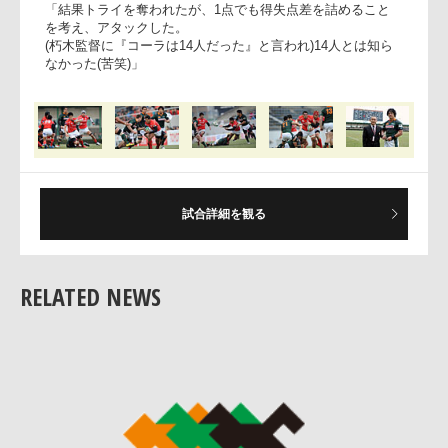
「前半の出来はまずまずだった。テンポ良くボールキープ率
も高かった。後半はコミュニケーションミスからボールキー
プ率は低かった。シーズン終盤でのコミュニケーションミス
は致命的であり、今週しっかり準備することで、プレーの精
度を100%まで上げたい」
──イージーミスが目立った。
○朽木監督
「積極的なプレーの副産物であり、気にはしていない。た
試合詳細を観る
だ、厳しい戦いが予想される最終戦ではイージーミスは許さ
れず、しっかり準備したい」
RELATED NEWS
──フォーン後にアタックした事について。
○上野キャプテン
「結果トライを奪われたが、1点でも得失点差を詰めること
を考え、アタックした。
(朽木監督に『コーラは14人だった』と言われ)14人とは知ら
なかった(苦笑)」