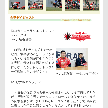
残留に向け勝利しか残された道が無いコーラ、ワイルドカー
ド獲得に向け勝ち点のみならず得失点差も詰めたいトヨタ。
厳しい状況の最終節で、両チームの最高のパフォーマンスが
期待される。マン・オブ・ザ・マッチはトヨタNO.8菊谷。
(廣島 治)
◎コカ・コーラウエストレッド
スパークス
○向井昭吾監督
「前半に5トライを許したのが
敗因。後半攻めればトライが獲
れるという自信が芽生えたこと
は光明。最終戦は勝利が絶対条