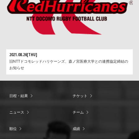
2021.08.26[THU]
旧NTTドコモレッドハリケーンズ、森ノ宮医療大学との連携協定締結の
お知らせ
日程・結果
チケット
ニュース
チーム
順位
成績