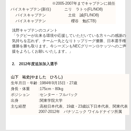
キャプテン(新任)
浅野 良太(LO/FL)
※2005-2007年までキャプテンに就任
バイスキャプテン(新任)
ニリ ラトゥ(FL/NO8)
バイスキャプテン
土佐 誠(FL/NO8)
バイスキャプテン
櫻谷 勉(CTB)
浅野キャプテンのコメント
「ラグビーが出来る環境や応援していただいている方々への
気持ちを忘れず、チーム一丸となりトップリーグ優勝、日本
優勝を勝ち取ります。今シーズンもNECグリーンロケッツへ
援をよろしくお願いいたします。」
2. 2012年度追加加入選手
山下 祐史(やました ひろし)
生年月日・年齢
:1984年9月15日・27歳
身長・体重
:175cm・80kg
ポジション
:センター・フルバック
出身
:関東学院大学