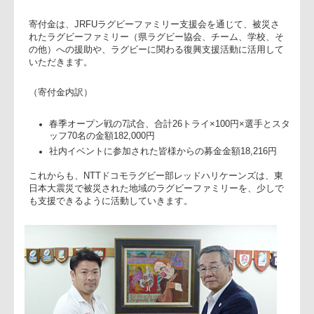
被災地に対する寄付金200,216円の目録を8月24日（金）に、
キャプテンの平瀬健志より日本ラグビーフットボール協会の
部専務理事にお届けしました。
寄付金は、JRFUラグビーファミリー支援会を通じて、被災さ
れたラグビーファミリー（県ラグビー協会、チーム、学校、
の他）への援助や、ラグビーに関わる復興支援活動に活用し
いただきます。
（寄付金内訳）
春季オープン戦の7試合、合計26トライ×100円×選手とス
ッフ70名の金額182,000円
社内イベントに参加された皆様からの募金金額18,216円
これからも、NTTドコモラグビー部レッドハリケーンズは、
日本大震災で被災された地域のラグビーファミリーを、少し
も支援できるように活動していきます。