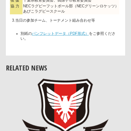
実施日
平成24年11月17日（土） 9:20-16:00
※雨天翌日18日（日）に順延
場 所
NEC我孫子事業場多目的グラウンド
主 催
NEC我孫子事業場、千葉県ラグビーフットボール協会
後 援
千葉県教育委員会、我孫子市教育委員会
協 力
NECラグビーフットボール部（NECグリーンロケッツ
あびこラグビースクール
3.当日の参加チーム、トーナメント組み合わせ等
RELATED NEWS
別紙の
パンフレットデータ（PDF形式）
をご参照くださ
い。