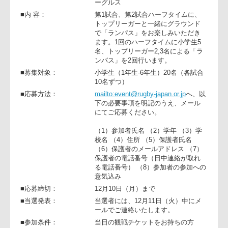
■会 場：
大阪 近鉄花園ラグビー場
12:00 九州電力キューデンヴォルテ
ス vs パナソニック ワイルドナイツ
14:00 近鉄ライナーズ vs キヤノンイ
ーグルス
■内 容：
第1試合、第2試合ハーフタイムに、
トップリーガーと一緒にグラウンド
で「ランパス」をお楽しみいただき
ます。1回のハーフタイムに小学生5
名、トップリーガー2,3名による「ラ
ンパス」を2回行います。
■募集対象：
小学生（1年生-6年生）20名（各試合
10名ずつ）
■応募方法：
mailto:event@rugby-japan.or.jp
へ、
下の必要事項を明記のうえ、メール
にてご応募ください。
（1）参加者氏名 （2）学年 （3）学
校名 （4）住所 （5）保護者氏名
（6）保護者のメールアドレス （7）
保護者の電話番号（日中連絡が取れ