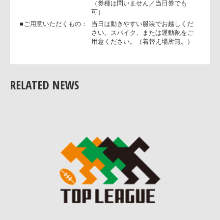
る電話番号） （8）参加者の参加へ
意気込み
■応募締切：
12月10日（月）まで
■当選発表：
当選者には、12月11日（火）中にメ
ールでご連絡いたします。
■参加条件：
当日の観戦チケットをお持ちの方
（券種は問いません／当日券でも
RELATED NEWS
可）
■ご用意いただくもの：
当日は動きやすい服装でお越しくだ
さい。スパイク、または運動靴をご
用意ください。（着替え場所無。）